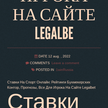
НА САЙТЕ
LEGALBE
DATE 12 aug. , 2022
COMMENTS
Leave a comment
POSTED IN
1winRussia
Ставки На Спорт Онлайн: Рейтинги Букмекерских
Контор, Прогнозы, Все Для Игрока На Сайте Legalbet
Ставки