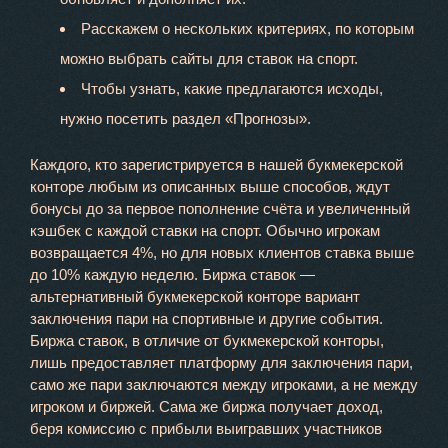
Расскажем о нескольких критериях, по которым
можно выбрать сайты для ставок на спорт.
Чтобы узнать, какие предлагаются исходы,
нужно посетить раздел «Прогнозы».
Каждого, кто зарегистрируется в нашей букмекерской
конторе любым из описанных выше способов, ждут
бонусы до за первое пополнение счёта и увеличенный
кэшбек с каждой ставки на спорт. Обычно игрокам
возвращается 4%, но для новых клиентов ставка выше
до 10% каждую неделю. Биржа ставок —
альтернативный букмекерской конторе вариант
заключения пари на спортивные и другие события.
Биржа ставок, в отличие от букмекерской конторы,
лишь предоставляет платформу для заключения пари,
само же пари заключаются между игроками, а не между
игроком и биржей. Сама же биржа получает доход,
беря комиссию с прибыли выигравших участников