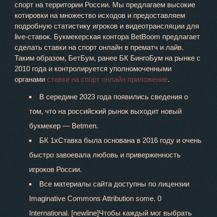
спорт на территории России. Мы предлагаем высокие
котировки на множество исходов и предоставляем
подробную статистику игроков и видеотрансляции для
live-ставок. Букмекерская контора BetBoom предлагает
сделать ставки на спорт онлайн в прематч и лайв.
Таким образом, БетБум, ранее БК БингоБум на рынке с
2010 года и контролируется уполномоченными
органами
ставки на спорт онлайн приложение
.
В середине 2023 года появились сведения о
том, что на российский рынок выходит новый
букмекер — Betmen.
БК 1xСтавка была основана в 2016 году и очень
быстро завоевала любовь и приверженность
игроков России.
Все материалы сайта доступны по лицензии
Imaginative Commons Attribution some. 0
International. [newline]Чтобы каждый мог выбрать