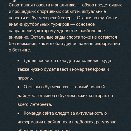
Спортивная новости и аналитика — обзор предстоящих
и прошедших спортивных событий, актуальные
новости из букмекерской сферы. Ставки на футбол и
анализ футбольных турниров — основное
направление, которому уделяется наибольшее
внимание. Остальные виды спорта тоже не остаются
без внимания, как и любая другая важная информация
о беттинге.
Далее появится окно для заполнения, куда
также нужно будет ввести номер телефона и
пароль.
Отзывы о букмекерах — самый полный
дайджест отзывов о букмекерских конторах со
всего Интернета.
Команда сайта следит за актуальностью
информации в рейтингах и подборках, регулярно
обновляет и дополняет их.