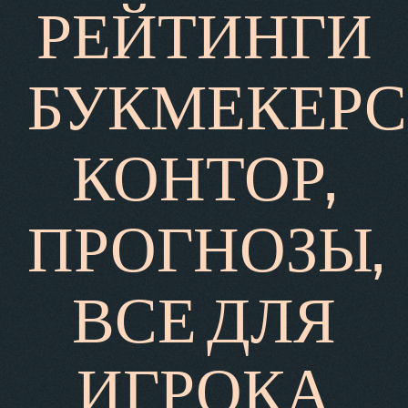
РЕЙТИНГИ
БУКМЕКЕР
КОНТОР,
ПРОГНОЗЫ,
ВСЕ ДЛЯ
ИГРОКА