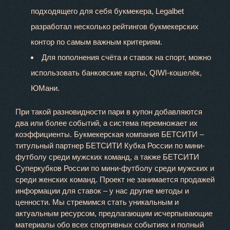
подходящего для себя букмекера, Legalbet
разработал несколько рейтингов букмекерских
контор по самым важным критериям.
Для пополнения счёта и ставок на спорт, можно
использовать банковские карты, QIWI-кошелёк,
ЮМани.
При такой разновидности пари в купон добавляются
два или более событий, а система перемножает их
коэффициенты. Букмекерская компания БЕТСИТИ –
титульный партнер БЕТСИТИ Кубка России по мини-
футболу среди мужских команд, а также БЕТСИТИ
Суперкубков России по мини-футболу среди мужских и
среди женских команд. Проект не занимается продажей
информации для ставок – у нас другие методы и
ценности. Мы стремимся стать уникальным и
актуальным ресурсом, предлагающим исчерпывающие
материалы обо всех спортивных событиях и полный