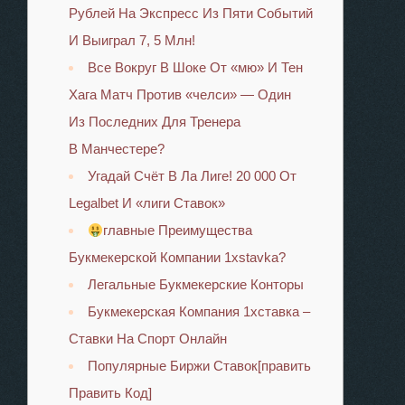
Рублей На Экспресс Из Пяти Событий
И Выиграл 7, 5 Млн!
Все Вокруг В Шоке От «мю» И Тен
Хага Матч Против «челси» — Один
Из Последних Для Тренера
В Манчестере?
Угадай Счёт В Ла Лиге! 20 000 От
Legalbet И «лиги Ставок»
главные Преимущества
Букмекерской Компании 1xstavka?
Легальные Букмекерские Конторы
Букмекерская Компания 1хставка –
Ставки На Спорт Онлайн
Популярные Биржи Ставок[править
Править Код]