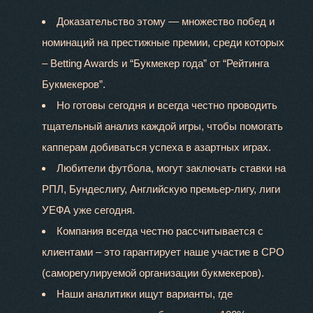
Доказательство этому — множество побед и
номинаций на престижные премии, среди которых
– Betting Awards и “Букмекер года” от “Рейтинга
Букмекеров”.
Но готовы сегодня и всегда честно проводить
тщательный анализ каждой игры, чтобы помогать
капперам добиваться успеха в азартных играх.
Любители футбола, могут заключать ставки на
РПЛ, Бундеслигу, Английскую премьер-лигу, лиги
УЕФА уже сегодня.
Компания всегда честно рассчитывается с
клиентами – это гарантирует наше участие в СРО
(саморегулируемой организации букмекеров).
Наши аналитики ищут варианты, где