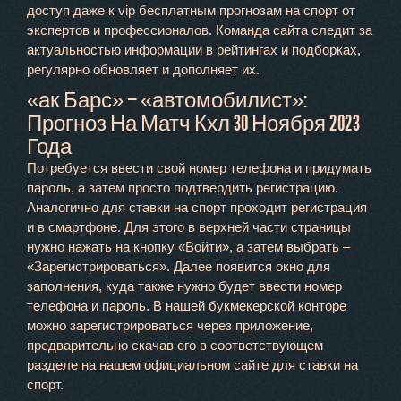
доступ даже к vip бесплатным прогнозам на спорт от
экспертов и профессионалов. Команда сайта следит за
актуальностью информации в рейтингах и подборках,
регулярно обновляет и дополняет их.
«ак Барс» — «автомобилист»:
Прогноз На Матч Кхл 30 Ноября 2023
Года
Потребуется ввести свой номер телефона и придумать
пароль, а затем просто подтвердить регистрацию.
Аналогично для ставки на спорт проходит регистрация
и в смартфоне. Для этого в верхней части страницы
нужно нажать на кнопку «Войти», а затем выбрать –
«Зарегистрироваться». Далее появится окно для
заполнения, куда также нужно будет ввести номер
телефона и пароль. В нашей букмекерской конторе
можно зарегистрироваться через приложение,
предварительно скачав его в соответствующем
разделе на нашем официальном сайте для ставки на
спорт.