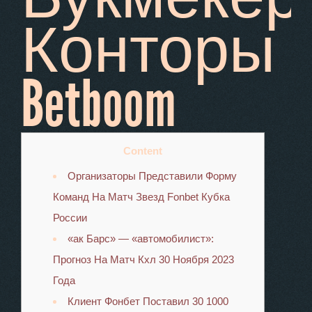
Конторы
Betboom
Content
Организаторы Представили Форму
Команд На Матч Звезд Fonbet Кубка
России
«ак Барс» — «автомобилист»:
Прогноз На Матч Кхл 30 Ноября 2023
Года
Клиент Фонбет Поставил 30 1000