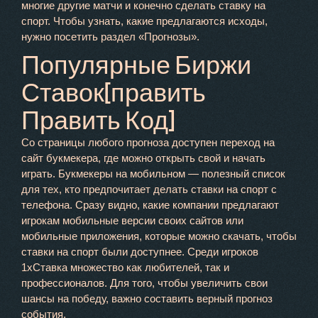
многие другие матчи и конечно сделать ставку на
спорт. Чтобы узнать, какие предлагаются исходы,
нужно посетить раздел «Прогнозы».
Популярные Биржи
Ставок[править
Править Код]
Со страницы любого прогноза доступен переход на
сайт букмекера, где можно открыть свой и начать
играть. Букмекеры на мобильном — полезный список
для тех, кто предпочитает делать ставки на спорт с
телефона. Сразу видно, какие компании предлагают
игрокам мобильные версии своих сайтов или
мобильные приложения, которые можно скачать, чтобы
ставки на спорт были доступнее. Среди игроков
1хСтавка множество как любителей, так и
профессионалов. Для того, чтобы увеличить свои
шансы на победу, важно составить верный прогноз
события.