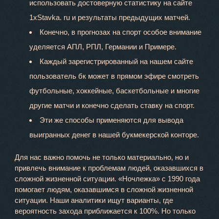
использовать достоверную статистику на сайте
1xStavka. ru и результаты предыдущих матчей.
Конечно, в прогнозах на спорт особое внимание
уделяется АПЛ, РПЛ, Германии и Примере.
Каждый зарегистрированный на нашем сайте
пользователь бк может в прямом эфире смотреть
футбольные, хоккейные, баскетбольные и многие
другие матчи и конечно сделать ставку на спорт.
Эти же способы применяются для вывода
выигранных денег в нашей букмекерской конторе.
Для нас важно помочь не только материально, но и
привлечь внимание к проблемам людей, оказавшихся в
сложной жизненной ситуации. «Ночлежка» с 1990 года
помогает людям, оказавшимся в сложной жизненной
ситуации. Наши аналитики ищут варианты, где
вероятность захода приближается к 100%. Но только