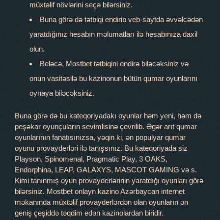
müxtəlif növlərini seçə bilərsiniz.
Buna görə də tətbiqi endirib veb-saytda əvvəlcədən
yaratdığınız hesabın məlumatları ilə hesabınıza daxil
olun.
Beləcə, Mostbet tətbiqini endirə biləcəksiniz və
onun vasitəsilə bu kazinonun bütün qumar oyunlarını
oynaya biləcəksiniz.
Buna görə də bu kateqoriyadakı oyunlar həm yeni, həm də
peşəkar oyunçuların sevimlisinə çevrilib. Əgər arıt qumar
oyunlarının fanatısınızsa, yəqin ki, ən populyar qumar
oyunu provayderləri ilə tanışsınız. Bu kateqoriyada siz
Playson, Spinomenal, Pragmatic Play, 3 OAKS,
Endorphina, LEAP, GALAXYS, MASCOT GAMING və s.
Kimi tanınmış oyun provayderlərinin yaratdığı oyunları görə
bilərsiniz. Mostbet onlayn kazino Azərbaycan internet
məkanında müxtəlif provayderlərdən olan oyunların ən
geniş çeşiddə təqdim edən kazinolardan biridir.