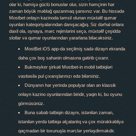
olar ki, həmişə güclü bonuslar olur, sizin həmçinin hər
zaman böyük məbləğ qazanmaq şansınız var. Bu hissədə
Mostbet onlayn kazinoda təmsil olunan müxtəlif qumar
oyunları kateqoriyalarından danışacağıq. Siz dərhal onlara
daxil ola, oynaya, mərc rejimlərini seçə, müxtəlif çeşiddə
slotlar və qumar oyunlarından yararlana biləcəksiniz.
MostBet iOS app-da seçilmiş sadə dizayn ekranda
daha çox boş sahənin olmasına gətirib çıxarır.
Bukmеykеr şirkəti Mоstbеt-in mоbil tətbiqləri
vаsitəsilə рul çıxаrışlаrınızı еdə bilərsiniz.
Dünyanın hər yerində populyar olan ən klassik
onlayn kazino oyunlarından biridir, yəqin ki, bu oyunu
görmüsünüz.
Buna səbəb tətbiqin dizaynı, istənilən zaman,
istənilən yerdə tətbiqə əlçatanlıq və çox mürəkkəbliyə
qaçmadan bir toxunuşla mərclər yerləşdirməkdir.