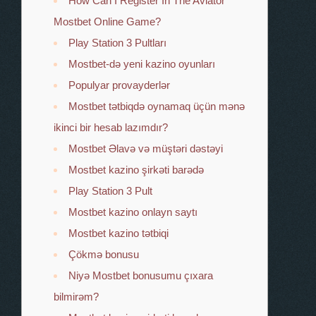
How Can I Register In The Aviator
Mostbet Online Game?
Play Station 3 Pultları
Mostbet-də yeni kazino oyunları
Populyar provayderlər
Mostbet tətbiqdə oynamaq üçün mənə
ikinci bir hesab lazımdır?
Mostbet Əlavə və müştəri dəstəyi
Mostbet kazino şirkəti barədə
Play Station 3 Pult
Mostbet kazino onlayn saytı
Mostbet kazino tətbiqi
Çökmə bonusu
Niyə Mostbet bonusumu çıxara
bilmirəm?