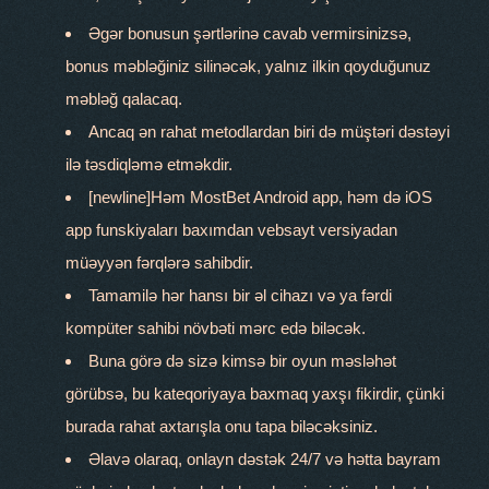
Əgər bonusun şərtlərinə cavab vermirsinizsə,
bonus məbləğiniz silinəcək, yalnız ilkin qoyduğunuz
məbləğ qalacaq.
Ancaq ən rahat metodlardan biri də müştəri dəstəyi
ilə təsdiqləmə etməkdir.
[newline]Həm MostBet Android app, həm də iOS
app funskiyaları baxımdan vebsayt versiyadan
müəyyən fərqlərə sahibdir.
Tamamilə hər hansı bir əl cihazı və ya fərdi
kompüter sahibi növbəti mərc edə biləcək.
Buna görə də sizə kimsə bir oyun məsləhət
görübsə, bu kateqoriyaya baxmaq yaxşı fikirdir, çünki
burada rahat axtarışla onu tapa biləcəksiniz.
Əlavə olaraq, onlayn dəstək 24/7 və hətta bayram