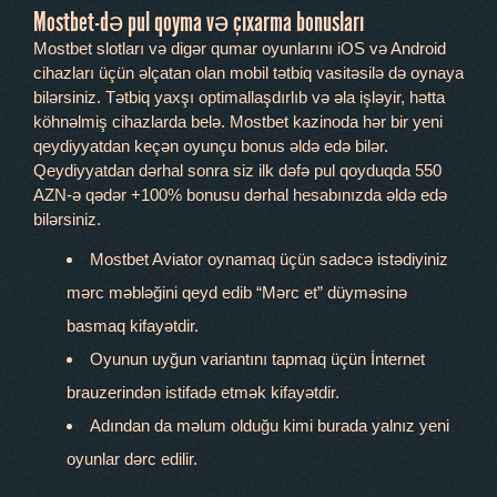
Mostbet-də pul qoyma və çıxarma bonusları
Mostbet slotları və digər qumar oyunlarını iOS və Android
cihazları üçün əlçatan olan mobil tətbiq vasitəsilə də oynaya
bilərsiniz. Tətbiq yaxşı optimallaşdırlıb və əla işləyir, hətta
köhnəlmiş cihazlarda belə. Mostbet kazinoda hər bir yeni
qeydiyyatdan keçən oyunçu bonus əldə edə bilər.
Qeydiyyatdan dərhal sonra siz ilk dəfə pul qoyduqda 550
AZN-ə qədər +100% bonusu dərhal hesabınızda əldə edə
bilərsiniz.
Mostbet Aviator oynamaq üçün sadəcə istədiyiniz
mərc məbləğini qeyd edib “Mərc et” düyməsinə
basmaq kifayətdir.
Oyunun uyğun variantını tapmaq üçün İnternet
brauzerindən istifadə etmək kifayətdir.
Adından da məlum olduğu kimi burada yalnız yeni
oyunlar dərc edilir.