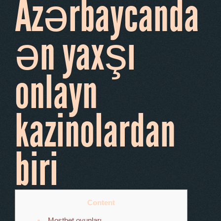
Azərbaycanda
ən yaxşı
onlayn
kazinolardan
biri
Content
Mostbet oyunları