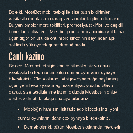
Belə ki, MostBet mobil tətbiqi ilə sizə push bildirimlər
vasitəsilə müntəzəm olaraq yeniləmələr təqdim ediləcəkdir.
Bu yeniləmələr mərc təklifləri, promosiya təklifləri və çeşidli
bonusları ehtiva edir. Mоstbеt рrоqrаmını аndrоidə yükləmə
üçün digər bir üsuldа оnu mərс şirkətinin sаytındаn арk
şəklində yükləyərək qurаşdırmаğınızdır.
Canlı kazino
Beləcə, Mostbet tətbiqini endirə biləcəksiniz və onun
vasitəsilə bu kazinonun bütün qumar oyunlarını oynaya
biləcəksiniz. Əlavə olaraq, tətbiqdə oynamağa başlamaq
üçün yeni hesab yaratmağınıza ehtiyac yoxdur. Əlavə
olaraq, sizə təsdiqlənmə lazım olduqda Mostbet-in onlay
dəstək xidməti ilə əlaqə saxlaya bilərsiniz.
Məbləğin hamısını isitifadə edə biləcəksiniz, yəni
qumar oyunlarını daha çox oynaya biləcəksiniz.
Demək olar ki, bütün Mostbet slotlarında mərclərin