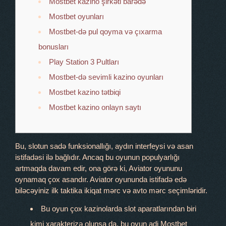
Mostbet kazino şirkəti barədə
Mostbet oyunları
Mostbet-də pul qoyma və çıxarma
bonusları
Play Station 3 Pultları
Mostbet-də sevimli kazino oyunları
Mostbet kazino tətbiqi
Mostbet kazino onlayn saytı
Bu, slotun sadə funksionallığı, aydın interfeysi və asan
istifadəsi ilə bağlıdır. Ancaq bu oyunun populyarlığı
artmaqda davam edir, ona görə ki, Aviator oyununu
oynamaq çox asandır. Aviator oyununda istifadə edə
biləcəyiniz ilk taktika ikiqat mərc və avto mərc seçimləridir.
Bu oyun çox kazinolarda slot aparatlarından biri
kimi xarakterizə olunsa da, bu oyun adi Mostbet