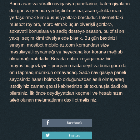
Bunu asan və sürətli naviqasiya panellərinə, kateroqiyaların
düzgün və yerində yerləşdirilməsinə, asan şəkildə mərc
yerləşdirmək kimi xüsusiyyətlərə borcludur. İnternetdəki
müsbət rəylərə, mərc etmək üçün əlverişli şərtlərə,
səxavətli bonuslara və sadiq dəstəyə əsasən, bu ofisi ən
yaxşı seçim kimi tövsiyə edə bilərik. Bu gün bəxtinizi
sınayın, mostbet mobile-az.com komandası sizə
məsuliyyətli oynamağı və həyəcana kor-koranə məğıub
olmamağı xatırladır. Burada onları xoşagəlməz bir
məyusluq gözləyir – proqram orada deyil və buna görə də
onu tapmaq mümkün olmayacaq. Sadə naviqasiya paneli
sayəsində hansı bölmədə olduğunuzdan asılı olmayaraq
istədiyiniz zaman şəxsi kabinetinizə bir toxunuşla daxil ola
bilərsiniz. İlk öncə qeydiyyatdan keçməli və hesabınızın
tələb olunan məlumatlarını daxil etməlisiniz.
facebook
Tweet
twitter