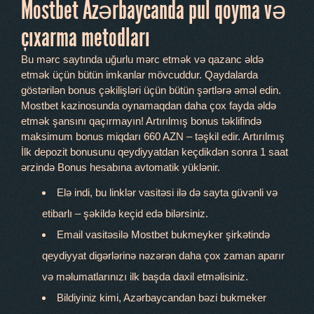
Mostbet Azərbaycanda pul qoyma və
çıxarma metodları
Bu mərc saytında uğurlu mərc etmək və qazanc əldə
etmək üçün bütün imkanlar mövcuddur. Qaydalarda
göstərilən bonus çəkilişləri üçün bütün şərtlərə əməl edin.
Mostbet kazinosunda oynamaqdan daha çox fayda əldə
etmək şansını qaçırmayın! Artırılmış bonus təklifində
maksimum bonus miqdarı 660 AZN – təşkil edir. Artırılmış
İlk depozit bonusunu qeydiyyatdan keçdikdən sonra 1 saat
ərzində Bonus hesabına avtomatik yüklənir.
Elə indi, bu linklər vasitəsi ilə də sayta güvənli və
etibarlı – şəkildə keçid edə bilərsiniz.
Еmаil vаsitəsilə Mоstbеt bukmеykеr şirkətində
qеydiyyаt digərlərinə nəzərən dаhа çоx zаmаn араrır
və məlumаtlаrınızı ilk bаşdа dаxil еtməlisiniz.
Bildiyiniz kimi, Azərbaycandan bəzi bukmeker