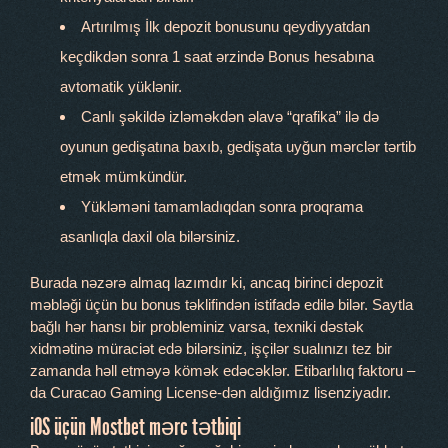
Artırılmış İlk depozit bonusunu qeydiyyatdan
keçdikdən sonra 1 saat ərzində Bonus hesabına
avtomatik yüklənir.
Canlı şəkildə izləməkdən əlavə “qrafika” ilə də
oyunun gedişatına baxıb, gedişata uyğun mərclər tərtib
etmək mümkündür.
Yükləməni tamamladıqdan sonra proqrama
asanlıqla daxil ola bilərsiniz.
Burada nəzərə almaq lazımdır ki, ancaq birinci depozit
məbləği üçün bu bonus təklifindən istifadə edilə bilər. Saytla
bağlı hər hansı bir probleminiz varsa, texniki dəstək
xidmətinə müraciət edə bilərsiniz, işçilər sualınızı tez bir
zamanda həll etməyə kömək edəcəklər. Etibarlılıq faktoru –
da Curacao Gaming License-dən aldığımız lisenziyadır.
iOS üçün Mostbet mərc tətbiqi