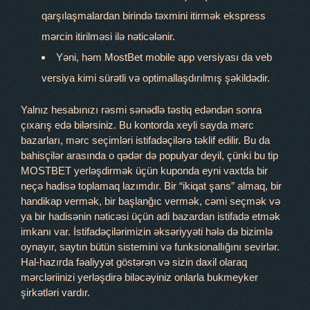
qarşılaşmalardan birində təxmini itirmək ekspress
mərcin itirilməsi ilə nəticələnir.
Yəni, həm MostBet mobile app versiyası da veb
versiya kimi sürətli və optimallaşdırılmış şəkildədir.
Yalnız hesabınızı rəsmi sənədlə təstiq edəndən sonra
çıxarış edə bilərsiniz. Bu kontorda xeyli sayda mərc
bazarları, mərc seçimləri istifadəçilərə təklif edilir. Bu da
bahisçilər arasında o qədər də populyar deyil, çünki bu tip
MOSTBET yerləşdirmək üçün kuponda eyni vaxtda bir
neçə hadisə toplamaq lazımdır. Bir “ikiqat şans” almaq, bir
handikap vermək, bir başlanğıc vermək, cəmi seçmək və
ya bir hadisənin nəticəsi üçün adi bazardan istifadə etmək
imkanı var. İstifadəçilərimizin əksəriyyəti hələ də bizimlə
oynayır, saytın bütün sistemini və funksionallığını sevirlər.
Hal-hazırda fəaliyyət göstərən və sizin daxil olaraq
mərcləriinizi yerləşdirə biləcəyiniz onlarla bukmeyker
şirkətləri vardır.