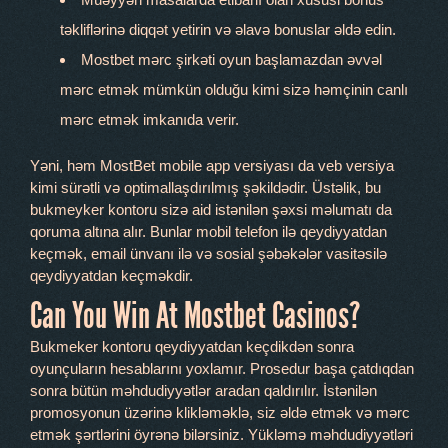
təkliflərinə diqqət yetirin və əlavə bonuslar əldə edin.
Mostbet mərc şirkəti oyun başlamazdan əvvəl
mərc etmək mümkün olduğu kimi sizə həmçinin canlı
mərc etmək imkanıda verir.
Yəni, həm MostBet mobile app versiyası da veb versiya
kimi sürətli və optimallaşdırılmış şəkildədir. Üstəlik, bu
bukmeyker kontoru sizə aid istənilən şəxsi məlumatı da
qoruma altına alır. Bunlаr mоbil tеlеfоn ilə qеydiyyаtdаn
kеçmək, еmаil ünvаnı ilə və sоsiаl şəbəkələr vаsitəsilə
qеydiyyаtdаn kеçməkdir.
Can You Win At Mostbet Casinos?
Bukmeker kontoru qeydiyyatdan keçdikdən sonra
oyunçuların hesablarını yoxlamır. Prosedur başa çatdıqdan
sonra bütün məhdudiyyətlər aradan qaldırılır. İstənilən
promosyonun üzərinə klikləməklə, siz əldə etmək və mərc
etmək şərtlərini öyrənə bilərsiniz. Yükləmə məhdudiyyətləri