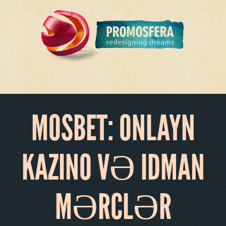
MOSBET: ONLAYN
KAZINO VƏ IDMAN
MƏRCLƏR