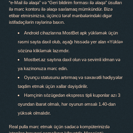
“e-Mail ilə əlaqə” və “Geri bildirim forması ilə əlaqə” üsulları
ilə mərc kontoru ilə əlaqə saxlamaq mümkündür. Bizə
etibar etmirsinizsə, üçüncü tərəf mənbələrindəki digər
istifadəçilərin rəylərinə baxın.
Android cihazlarına MostBet apk yükləmək üçün
rəsmi sayta daxil olub, aşağı hissədə yer alan «Yüklə»
sözünə klikləmək lazımdır.
Mostbet.az saytına daxil olun və sevimli idman və
ya kazinonuza mərc edin.
Oyunçu statusunu artırmaq və səxavətli hədiyyələr
təqdim etmək üçün xallar dəyişdirilir.
Həmçinin sözügedən ekspress tipli kuponlar azı 3
oyundan ibarət olmalı, hər oyunun əmsalı 1.40-dan
yüksək olmalıdır.
Real pulla mərc etmək üçün sadəcə kompüterinizdə