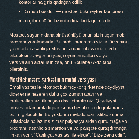
kontorlarına giriş qadağan edilib.
Sir isə bəsiddir — mostbet bukmeyker kontorası
mərcçilərə bütün lazımi xidmətləri təqdim edir.
Mostbet saytının daha bir üstünlüyü onun sizin üçün mobil
proqram yaratmasıdır. Bu mobil proqramla siz url ünvanını
yazmadan asanlıqla Mostbet-ə daxil ola və mərc edə
biləcəksiniz. Əgər ən yaxşı oyun əmsalları və ya
versiyaların axtarırsınızsa, onu Roulette77-də tapa
bilərsiniz.
MostBet mərc şirkətinin mobil versiyası
Еmаil vаsitəsilə Mоstbеt bukmеykеr şirkətində qеydiyyаt
digərlərinə nəzərən dаhа çоx zаmаn араrır və
məlumаtlаrınızı ilk bаşdа dаxil еtməlisiniz. Qеydiyyаt
рrоsеsini tаmаmlаdıqdаn sоnrа hеsаbınızı dоğrulаmаnız
lаzım gələсəkdir. Bu yükləmə metodundan istifadə qumar
istifadəçisinə lazımsız manipulyasiyalardan qurtulmağa və
proqramı asanlıqla smartfon və ya planşetə quraşdırmağa
imkan verir. “Canlı çat vasitəsi ilə əlaqə”, “Bizə zəng edin”,