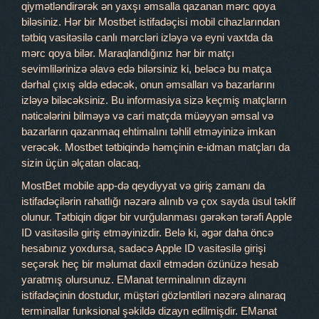
qiymətləndirərək ən yaxşı əmsalla qazanan mərc qoya
biləsiniz. Hər bir Mostbet istifadəçisi mobil cihazlarından
tətbiq vasitəsilə canlı mərcləri izləyə və eyni vaxtda da
mərc qoya bilər. Maraqlandığınız hər bir matçı
sevimlilərinizə əlavə edə bilərsiniz ki, beləcə bu matça
dərhal çıxış əldə edəcək, onun əmsalları və bazarlarını
izləyə biləcəksiniz. Bu informasiya sizə keçmiş matçların
nəticələrini bilməyə və cari matçda müəyyən əmsal və
bazarların qazanmaq ehtimalını təhlil etməyinizə imkan
verəcək. Mostbet tətbiqində həmçinin e-idman matçları da
sizin üçün əlçatan olacaq.
MostBet mobile app-də qeydiyyat və giriş zamanı da
istifadəçilərin rahatlığı nəzərə alınıb və çox sayda üsul təklif
olunur. Tətbiqin digər bir vurğulanması gərəkən tərəfi Apple
ID vasitəsilə giriş etməyinizdir. Belə ki, əgər daha öncə
hesabınız yoxdursa, sadəcə Apple ID vasitəsilə girişi
seçərək heç bir məlumat daxil etmədən özünüzə hesab
yaratmış olursunuz. EManat terminalının dizaynı
istifadəçinin dostudur, müştəri gözləntiləri nəzərə alınaraq
terminallar funksional şəkildə dizayn edilmişdir. EManat