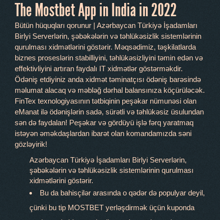
The Mostbet App in India in 2022
Bütün hüquqları qorunur | Azərbaycan Türkiyə İşadamları
Birlyi Serverlərin, şəbəkələrin və təhlükəsizlik sistemlərinin
qurulması xidmətlərini göstərir. Məqsədimiz, təşkilatlarda
biznes proseslərin stabilliyini, təhlükəsizliyini təmin edən və
effektivliyini artıran faydalı IT xidmətlər göstərməkdir.
Ödəniş etdiyiniz anda xidmət təminatçısı ödəniş barəsində
məlumat alacaq və məbləğ dərhal balansınıza köçürüləcək.
FinTex texnologiyasının tətbiqinin peşəkar nümunəsi olan
eManat ilə ödənişlərin sadə, sürətli və təhlükəsiz üsulundan
sən də faydalan! Peşəkar və gördüyü işlə fərq yaratmaq
istəyən əməkdaşlardan ibarət olan komandamızda səni
gözləyirik!
Azərbaycan Türkiyə İşadamları Birlyi Serverlərin,
şəbəkələrin və təhlükəsizlik sistemlərinin qurulması
xidmətlərini göstərir.
Bu da bahisçilər arasında o qədər də populyar deyil,
çünki bu tip MOSTBET yerləşdirmək üçün kuponda