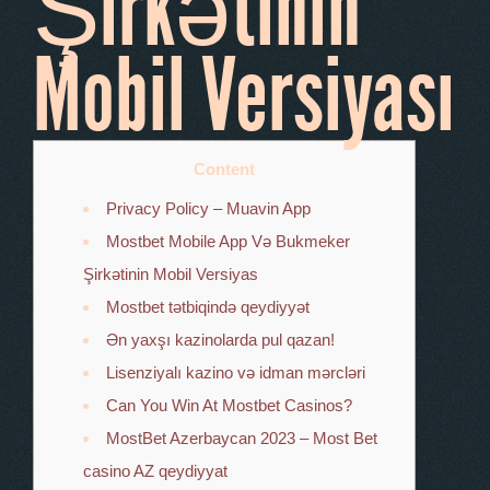
Şirkətinin
Mobil Versiyası
Content
Privacy Policy – Muavin App
Mostbet Mobile App Və Bukmeker
Şirkətinin Mobil Versiyas
Mostbet tətbiqində qeydiyyət
Ən yaxşı kazinolarda pul qazan!
Lisenziyalı kazino və idman mərcləri
Can You Win At Mostbet Casinos?
MostBet Azerbaycan 2023 – Most Bet
casino AZ qeydiyyat