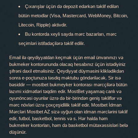
Çıxarışlar üçün də depozit edərkən təklif edilən
bütün metodlar (Visa, Mastercard, WebMoney, Bitcoin,
Litecoin, Ripple) aktivdir.
Bu kontorda xeyli sayda mərc bazarları, mərc
seçimləri istifadəçilərə təklif edilir.
Email ilə qeydiyyatdan keçmək üçün email ünvanınızı və
bukmeker kontorununda olacaq hesabınız üçün istədiyiniz
şifrəni daxil etməlisiniz. Qeydiyyat düyməsini kliklədikdən
sonra e-poçtunuza təsdiq məktubu göndəriləcək. Sir isə
bəsiddir — mostbet bukmeyker kontorası mərcçilərə bütün
lazımi xidmətləri təqdim edir. MostBet yaşamaq canlı və
oyunöncəsi oyunlar üzrə də bir-birindən geniş təkliflər və
mərc növləri üzrə çoxçeşidlilik təklif edir. Mostbet İdman
Mərcləri Mostbet AZ sizə uyğun olan idman mərclərini təklif
edir, futbol, ​​basketbol, ​​tennis və s. Hər halda həm
bukmeker kontorları, həm də basketbol mütəxəssisləri belə
düşünür.