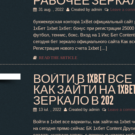
РАБОЧЕЕ ЗЕРКАЛ
31 aug. , 2022
Created by admin
Leave a com
букмекерская контора 1xBet официальный сайт 
1хБет 1xbet 1хбет: бонус при регистрации 25000
футбол, теннис, бокс. Вход на 1 Икс Бет Conten
сегодня бет зеркало официального сайта Как вс
Регистрация нового счета 1xbet […]
READ THE ARTICLE
ВОЙТИ В 1XBET ВС
КАК ЗАЙТИ НА 1XB
ЗЕРКАЛО В 202
13 iul. , 2022
Created by admin
Leave a comme
Войти в 1xbet все варианты, как зайти на 1xbet 
на сегодня прямо сейчас БК 1хбет Content Друг
создать учетную запись с помощью номера моб