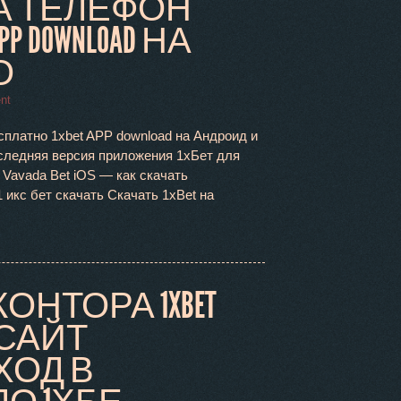
А ТЕЛЕФОН
 DOWNLOAD НА
О
nt
сплатно 1xbet APP download на Андроид и
оследняя версия приложения 1хБет для
 Vavada Bet іOS — как скачать
 икс бет скачать Скачать 1xBet на
НТОРА 1XBET
САЙТ
ХОД В