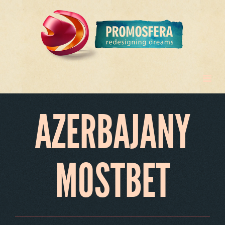
AZERBAJANY
MOSTBET