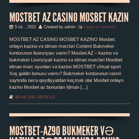
MOSTBET AZ CASINO MOSBET KAZIN
5 iul. , 2022
Created by admin
Leave a comment
MOSTBET AZ CASINO MOSBET KAZINO Mosbet:
onlayn kazino və idman mərcləri Content Bukmeker
kontorunun lisenziyası varmı? Mosbet AZ – kazino və
bukmeker Lisenziyalı kazino və idman mərcləri Mostbet
idman mərc oyunları və kazino MOSTBET vİrtual sport
Xoş gəldin bonusu varmı? Bukmeker kontorunun rəsmi
saytında necə qeydiyyatdan keçmək olar Mosbet onlayn
kazino Mosbet az bonusları İdman […]
READ THE ARTICLE
MOSTBET-AZ90 BUKMEKER VƏ