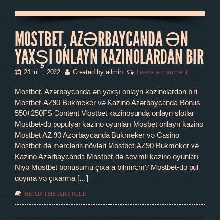
MOSTBET, AZƏRBAYCANDA ƏN
YAXŞI ONLAYN KAZINOLARDAN BIR
24 iul. , 2022
Created by admin
Leave a comment
Mostbet, Azərbaycanda ən yaxşı onlayn kazinolardan biri
Mostbet-AZ90 Bukmeker və Kazino Azərbaycanda Bonus
550+250FS Content Mostbet kazinosunda onlayn slotlar
Mostbet-də populyar kazino oyunları Mosbet onlayn kazino
Mostbet AZ 90 Azərbaycanda Bukmeker və Casino
Mostbet-də mərclərin növləri Mostbet-AZ90 Bukmeker və
Kazino Azərbaycanda Mostbet-də sevimli kazino oyunları
Niyə Mostbet bonusumu çıxara bilmirəm? Mostbet-də pul
qoyma və çıxarma […]
READ THE ARTICLE