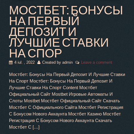
МОСТБЕТ: БОНУСЫ
НА ПЕРВЫЙ
ДЕПОЗИТ И
ЛУЧШИЕ СТАВКИ
НА СПОР
4 iul. , 2022
Created by admin
Leave a comment
Мостбет: Бонусы На Первый Депозит И Лучшие Ставки
На Спорт Мостбет: Бонусы На Первый Депозит И
Лучшие Ставки На Спорт Content Мостбет
Официальный Сайт Mostbet Игровые Автоматы И
Слоты Mostbet Мостбет Официальный Сайт Скачать
Мостбет С Официального Сайта Мостбет Регистрация
С Бонусом Нового Аккаунта Мостбет Казино Мостбет
Регистрация С Бонусом Нового Аккаунта Скачать
Мостбет С […]