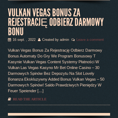
VULKAN VEGAS BONUS ZA
REJESTRACJĘ ODBIERZ DARMOWY
BONU
16 sept. , 2022
Created by admin
Leave a comment
Vulkan Vegas Bonus Za Rejestrację Odbierz Darmowy
Bonus Automaty Do Gry We Program Bonusowy T
Kasynie Vulkan Vegas Content Systemy Płatności W
Vulkan Las Vegas Kasyno Mr Bet Online Casino – 30
Darmowych Spinów Bez Depozytu Na Slot Lovely
Bonanza Ekskluzywny Added Bonus Vulkan Vegas – 50
Darmowych Spinów! Saldo Prawdziwych Pieniędzy W
Feuer Speiender […]
READ THE ARTICLE