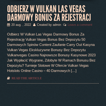
ODBIERZ W VULKAN LAS VEGAS
DARMOWY BONUS ZA REJESTRACJ
20 aug. , 2022
Created by admin
Leave a comment
Odbierz W Vulkan Las Vegas Darmowy Bonus Za
Rejestrację Vulkan Vegas Bonus Bez Depozytu 50
Darmowych Spinów Content Zaufanie Carry Out Kasyna
Vulkan Vegas Ekskluzywne Bonusy Bez Depozytu
Vulkanvegas Casino Najnowsze Bonusy Kasynowe 2023
Jak Wypłacić Wygrane, Zdobyte W Ramach Bonusu Bez
Depozytu? Turnieje Slotowe W Ofercie Vulkan Vegas
Hotslots Online Casino – 40 Darmowych […]
READ THE ARTICLE