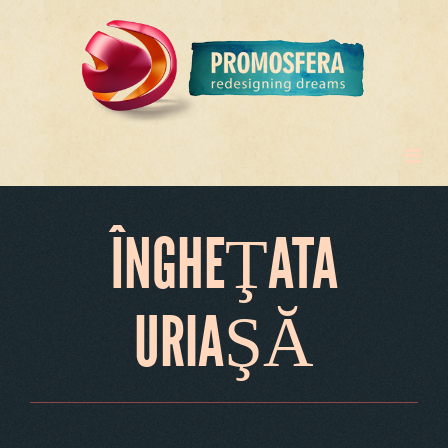
ÎNGHEŢATA
URIAŞĂ