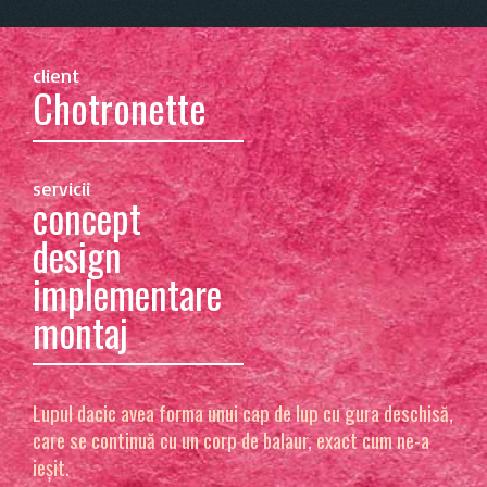
client
Chotronette
servicii
concept
design
implementare
montaj
Lupul dacic avea forma unui cap de lup cu gura deschisă,
care se continuă cu un corp de balaur, exact cum ne-a
ieșit.