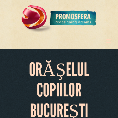
ORĂŞELUL
COPIILOR
BUCUREŞTI