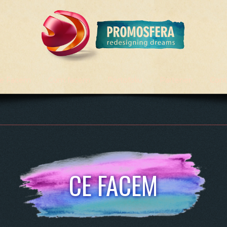
e Facem
Cum facem
Portofoliu
Parteneri
Cont
CE FACEM