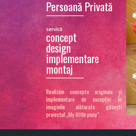
Persoană Privată
servicii
concept
design
implementare
montaj
Realizăm concepte originale și
implementare de excepție! În
imaginile alăturate găsești
proiectul „My little pony”.