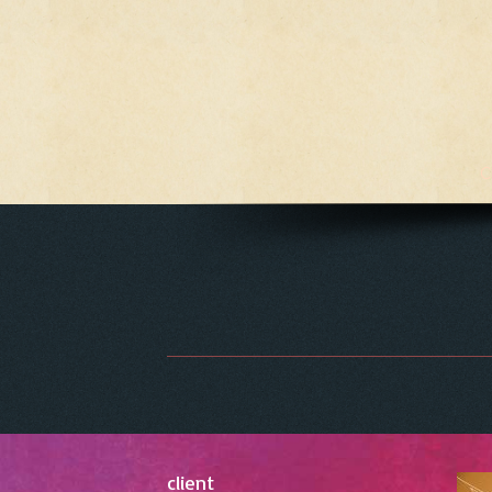
C
client