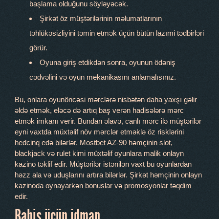
başlama olduğunu söyləyəcək.
Şirkət öz müştərilərinin məlumatlarının
təhlükəsizliyini təmin etmək üçün bütün lazımi tədbirləri
görür.
Oyuna giriş etdikdən sonra, oyunun ödəniş
cədvəlini və oyun mekanikasını anlamalısınız.
Bu, onlara oyunöncəsi mərclərə nisbətən daha yaxşı gəlir
əldə etmək, eləcə də artıq baş verən hadisələrə mərc
etmək imkanı verir. Bundan əlavə, canlı mərc ilə müştərilər
eyni vaxtda müxtəlif növ mərclər etməklə öz risklərini
hedcinq edə bilərlər. Mostbet AZ-90 həmçinin slot,
blackjack və rulet kimi müxtəlif oyunlara malik onlayn
kazino təklif edir. Müştərilər istənilən vaxt bu oyunlardan
həzz ala və uduşlarını artıra bilərlər. Şirkət həmçinin onlayn
kazinoda oynayarkən bonuslar və promosyonlar təqdim
edir.
Bahis üçün idman