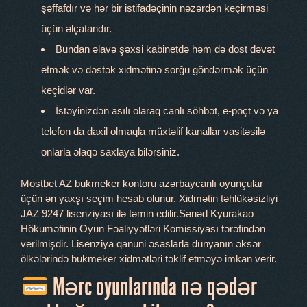
şəffafdır və hər bir istifadəçinin nəzərdən keçirməsi
üçün əlçatandır.
Bundan əlavə şəxsi kabinetdə həm də dost dəvət
etmək və dəstək xidmətinə sorğu göndərmək üçün
keçidlər var.
İstəyinizdən asılı olaraq canlı söhbət, e-poçt və ya
telefon da daxil olmaqla müxtəlif kanallar vasitəsilə
onlarla əlaqə saxlaya bilərsiniz.
Mostbet AZ bukmeker kontoru azərbaycanlı oyunçular
üçün ən yaxşı seçim hesab olunur. Xidmətin təhlükəsizliyi
JAZ 9247 lisenziyası ilə təmin edilir.Sənəd Kyurakao
Hökumətinin Oyun Fəaliyyətləri Komissiyası tərəfindən
verilmişdir. Lisenziya qanuni əsaslarla dünyanın əksər
ölkələrində bukmeker xidmətləri təklif etməyə imkan verir.
Mərc oyunlarında nə qədər