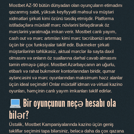
Mostbet AZ-90 bütün dünyadan olan oyunçuların etimadını
qazanmış sabit, yüksək keyfiyyətli məhsul və müştəri
xidmətləri şirkəti kimi özünü təsdiq etmişdir. Platforma
istifadəçilərə müxtəlif mərc növlərini birləşdirərək öz
mərclərini yaratmağa imkan verir. Mostbet canlı yayım,
cash out və mərc artımları kimi mərc təcrübənizi artırmaq
üçün bir çox funksiyalar təklif edir. Bukmeker şirkəti
müştərilərinin təhlükəsiz, aktual mərclər ilə sayta daxil
olmasını və onların öz suallarına dərhal cavab almasını
təmin etməyə çalışır. Mostbet Azərbaycanın ən uğurlu,
etibarlı və rahat bukmeker kontorlarından biridir, qumar
əyləncəsini və mərc oyunlarından maksimum həzz alanlar
üçün ideal seçimdir! Onlar müxtəlif idman və virtual kazino
oyunları, həmçinin canlı yayım imkanları təklif edirlər.
Bir oyunçunun neçə hesabı ola
bilər?
Üstəlik, Mostbet Kampaniyalarında kazino üçün geniş
təkliflər seçimini tapa bilərsiniz, beləcə daha da çox qazana