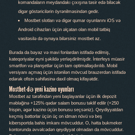
komandaların meydandakı çıxışına təsir edə biləcək
digər göstəricilərin öyrənilməsindən gedir.
Mostbet slotları və digər qumar oyunlarını iOS və
Android cihazları üçün əlçatan olan mobil tətbiq
vasitəsilə də oynaya bilərsiniz mostbet az.
Burada da bəyaz və mavi fonlardan istifadə edilmiş,
kateqoriyalar eyni şəkildə yerləşdirilmişdir. İnterfeys müasir
smartfon və planşetlər üçün tam optimallaşdırılıb. Mobil
versiyanı açmaq üçün istənilən mövcud brauzerdən istifadə
edərək ofisin səhifəsinə daxil olmaq kifayətdir.
Mostbet-də yeni kazino oyunları
Mostbet az tərəfindən yeni başlayanlar üçün ilk depozit
məbləğinə +125% qədər salam bonusu təklif edilir (+250
frispin, əgər kazino üçün bonusu seçsəniz). Qeydiyyatdan
keçmiş bəttorlar üçün üç on idman növü və beş
kibersportda bahis imkanı mövcuddur. O, hətta bukmeker
kontorunda əvvəlcədən qeydiyyat olmadan da mövcuddur.