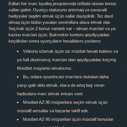
Edilən hər mərc loyallıq proqramında istifadə olunan bonus
xalları gətirir. Oyunçu statusunu artırmaq və səxavətli
hədiyyələr təqdim etmək üçün xallar dəyişdirilir. Tez daxil
olmaq üçün bütün yuvaları sevimlilərə əlavə etmək olar.
Seçmək üçün 2 bonus variantı var – idman mərcləri və ya
kazino mərcləri üçün. Bukmeker kontoru qeydiyyatdan
keçdikdən sonra oyunçuların hesablarını yoxlamır.
Videonu izləmək üçün siz müsbət hesab balansı və
ya həll olunmamış mərcləri olan qeydiyyatdan keçmiş
Mostbet müştərisi olmalısınız.
Bu, onlara oyunöncəsi mərclərə nisbətən daha
yaxşı gəlir əldə etmək, eləcə də artıq baş verən
hadisələrə mərc etmək imkanı verir.
Mostbet AZ-90 müştərilərə seçim etmək üçün
müxtəlif əmsallar və bazarlar təklif edir.
Mostbet AZ-90 müştəriləri üçün müxtəlif bonuslar