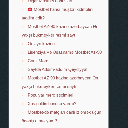
Digər Mostbet bonusları
Mostbet hansı müştəri xidmətini
təqdim edir?
Mostbet AZ-90 kazino azerbaycan Ən
yaxşı bukmeyker rəsmi sayt
Onlayn kazino
Lisenziya Və Əsasnamə Mostbet Az-90
Canlı Mərc
Saytda Addım-addım Qeydiyyat:
Mostbet AZ 90 kazino azerbaycan Ən
yaxşı bukmeyker rəsmi saytı
Populyar mərc seçimləri
Xoş gəldin bonusu varmı?
Mostbet-də matçları canlı izləmək üçün
ödəniş etməliyəm?