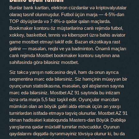
Bunlar bank kartları, elektron cüzdanlar və kriptovalyutalar
olaraq təsnif olunmuşdur. Futbol üçün marja — 4-5%-dən
TOP döyüşlərdə və 7-8%-ə qədər qalan maçlarda.
Bookmaker kontoru öz müştərilərinə canlı rejimdə futbol,
xokkey, basketbol, tennis və kibersport üzrə bahis aviator
game mostbet etməyi təklif edir. Bəzən ekzotikaya rast
gəlinir — məsələn, reqbi ve ya badminton. Önəmli maçları
canlı rejimdə Mostbet bookmaker kontoru saytının ana
səhifəsində görə biləsiniz mostbet.
Siz təkcə yarışın nəticəsinə deyil, həm də onun ayrıca
seqmentinə mərc edə bilərsiniz. Siz həmçinin müəyyən bir
oyunçunun statistikasına, məsələn, qol atışlarının sayına
mərc edə bilərsiniz. Mostbet AZ 91 saytında bu intizam
üzrə orta marja 5,5 faiz təşkil edir. Oyunçular mərcdən
mümkün olan ən böyük gəliri əldə etmək üçün ən yaxşı
turnirlərdən istifadə etməyə təşviq olunurlar. Mostbet AZ 91
idman hadisələri kataloqunda Masters-dan Böyük Dəbilqə
yarışlarına qədər müxtəlif turnirlər mövcuddur. Oyunun
qaydalarını diqqətlə öyrənməyiniz tövsiyə olunur ki, bu da