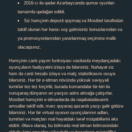
2016-cı ilə qədər Azərbaycanda qumar oyunları
tamamilə qadağan edildi.
Siz həmçinin depozit qoymaq və Mostbet tərəfindən
təklif olunan hər hansı xoş gəlmisiniz bonuslarından və
ya promosyonlarından yararlanmaq seçiminə malik
olacaqsınız.
Həmçinin canlı yayım funksiyası vasitəsilə meydançadakı
oyunçuların fəaliyyətini izləyə də bilərsiniz. Nəhayət siz
həm də canlı hesabı izləyə və matç statistikasını oxuya
bilərsiniz. Hər bir e-idman növündə yüksək səviyyəli
turnirlər tez-tez keçirilir, burada komandalar bir-biri ilə
vuruşaraq dünyanın ən yaxşısı adını almağa çalışırlar.
Mostbet həmçinin e-idmanlarda da rəqabətədavamlı
əmsallar təklif edir, mərc qoyaraq qazanıb yaxşı gəlir götürə
bilərsiniz. Hər bir virtual oyunun oyunçularının adları,
turnirləri və matçları real həyatdakı tərəf müqabillərini əks
etdirir. Əlavə olaraq, bu bölmədə real idman bölməsindəki
olduğu kimi əmsallar yüksəkdir və bazarların müxtəlifliyi