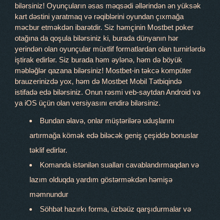
bilərsiniz! Oyunçuların əsas məqsədi əllərindən ən yüksək
kart dəstini yaratmaq və rəqiblərini oyundan çıxmağa
məcbur etməkdən ibarətdir. Siz həmçinin Mostbet poker
otağına da qoşula bilərsiniz ki, burada dünyanın hər
yerindən olan oyunçular müxtlif formatlardan olan turnirlərdə
iştirak edirlər. Siz burada həm əylənə, həm də böyük
məbləğlər qazana bilərsiniz! Mostbet-in təkcə kompüter
brauzerinizdə yox, həm də Mostbet Mobil Tətbiqində
istifadə edə bilərsiniz. Onun rəsmi veb-saytdan Android və
ya iOS üçün olan versiyasını endirə bilərsiniz.
Bundan əlavə, onlar müştərilərə uduşlarını
artırmağa kömək edə biləcək geniş çeşiddə bonuslar
təklif edirlər.
Komanda istənilən sualları cavablandırmaqdan və
lazım olduqda yardım göstərməkdən həmişə
məmnundur
Söhbət hazırkı forma, üzbəüz qarşıdurmalar və