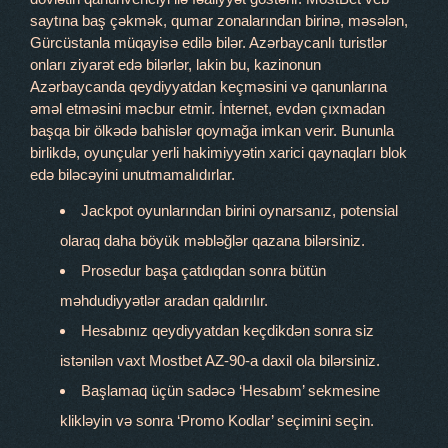
saytına baş çəkmək, qumar zonalarından birinə, məsələn,
Gürcüstanla müqayisə edilə bilər. Azərbaycanlı turistlər
onları ziyarət edə bilərlər, lakin bu, kazinonun
Azərbaycanda qeydiyyatdan keçməsini və qanunlarına
əməl etməsini məcbur etmir. İnternet, evdən çıxmadan
başqa bir ölkədə bahislər qoymağa imkan verir. Bununla
birlikdə, oyunçular yerli hakimiyyətin xarici qaynaqları blok
edə biləcəyini unutmamalıdırlar.
Jackpot oyunlarından birini oynarsanız, potensial
olaraq daha böyük məbləğlər qazana bilərsiniz.
Prosedur başa çatdıqdan sonra bütün
məhdudiyyətlər aradan qaldırılır.
Hesabınız qeydiyyatdan keçdikdən sonra siz
istənilən vaxt Mostbet AZ-90-a daxil ola bilərsiniz.
Başlamaq üçün sadəcə ‘Hesabım’ sekmesine
klikləyin və sonra ‘Promo Kodlar’ seçimini seçin.