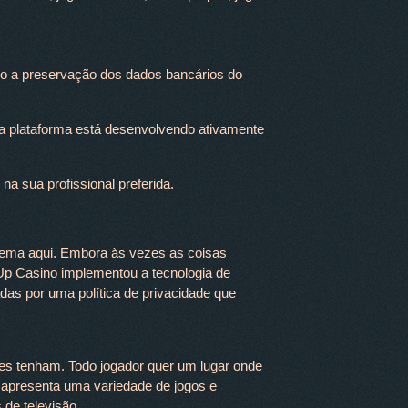
o a preservação dos dados bancários do
 a plataforma está desenvolvendo ativamente
a sua profissional preferida.
ema aqui. Embora às vezes as coisas
-Up Casino implementou a tecnologia de
das por uma política de privacidade que
es tenham. Todo jogador quer um lugar onde
 apresenta uma variedade de jogos e
 de televisão.