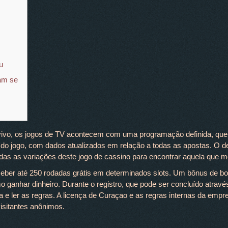
u
sam se
ivo, os jogos de TV acontecem com uma programação definida, quer 
o jogo, com dados atualizados em relação a todas as apostas. O deal
odas as variações deste jogo de cassino para encontrar aquela que m
eceber até 250 rodadas grátis em determinados slots. Um bônus de 
ganhar dinheiro. Durante o registro, que pode ser concluído através 
 e ler as regras. A licença de Curaçao e as regras internas da emp
isitantes anônimos.