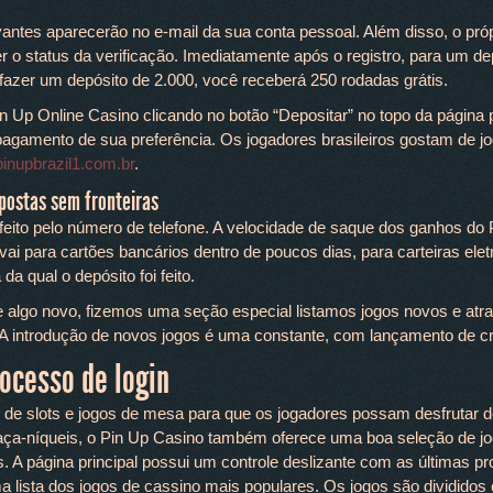
antes aparecerão no e-mail da sua conta pessoal. Além disso, o pró
cer o status da verificação. Imediatamente após o registro, para um 
azer um depósito de 2.000, você receberá 250 rodadas grátis.
Up Online Casino clicando no botão “Depositar” no topo da página p
pagamento de sua preferência. Os jogadores brasileiros gostam de j
/pinupbrazil1.com.br
.
postas sem fronteiras
eito pelo número de telefone. A velocidade de saque dos ganhos do 
vai para cartões bancários dentro de poucos dias, para carteiras el
a qual o depósito foi feito.
algo novo, fizemos uma seção especial listamos jogos novos e atrat
. A introdução de novos jogos é uma constante, com lançamento de cr
rocesso de login
e slots e jogos de mesa para que os jogadores possam desfrutar de 
ça-níqueis, o Pin Up Casino também oferece uma boa seleção de j
s. A página principal possui um controle deslizante com as últimas p
 lista dos jogos de cassino mais populares. Os jogos são divididos 