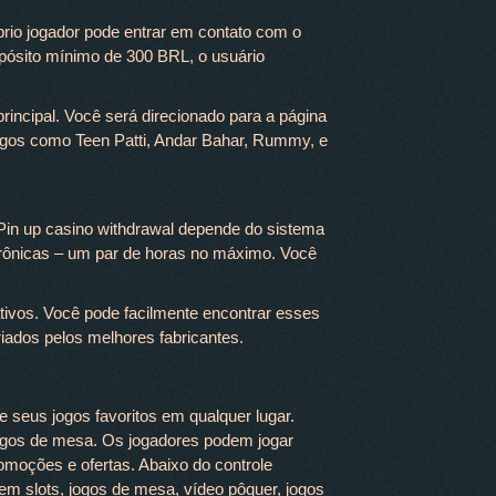
prio jogador pode entrar em contato com o
depósito mínimo de 300 BRL, o usuário
rincipal. Você será direcionado para a página
ogos como Teen Patti, Andar Bahar, Rummy, e
Pin up casino withdrawal depende do sistema
etrônicas – um par de horas no máximo. Você
ivos. Você pode facilmente encontrar esses
iados pelos melhores fabricantes.
seus jogos favoritos em qualquer lugar.
ogos de mesa. Os jogadores podem jogar
romoções e ofertas. Abaixo do controle
em slots, jogos de mesa, vídeo pôquer, jogos