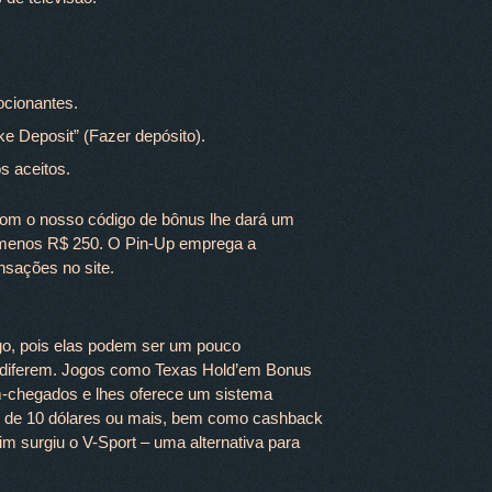
ocionantes.
e Deposit” (Fazer depósito).
s aceitos.
com o nosso código de bônus lhe dará um
lo menos R$ 250. O Pin-Up emprega a
nsações no site.
ogo, pois elas podem ser um pouco
m diferem. Jogos como Texas Hold’em Bonus
m-chegados e lhes oferece um sistema
ito de 10 dólares ou mais, bem como cashback
im surgiu o V-Sport – uma alternativa para