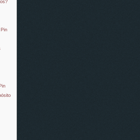
ros?
 Pin
s
Pin
pósito