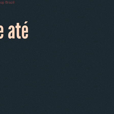
up Brazil
e até