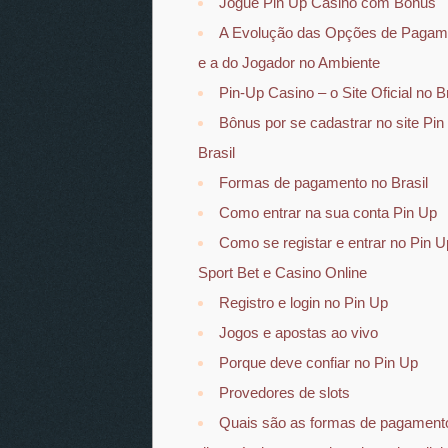
Jogue Pin Up Casino com Bônus
A Evolução das Opções de Pagam
e a do Jogador no Ambiente
Pin-Up Casino – o Site Oficial no Br
Bônus por se cadastrar no site Pin
Brasil
Formas de pagamento no Brasil
Como entrar na sua conta Pin Up
Como se registar e entrar no Pin U
Sport Bet e Casino Online
Registro e login no Pin Up
Jogos e apostas ao vivo
Porque deve confiar no Pin Up
Provedores de slots
Quais são as formas de pagament