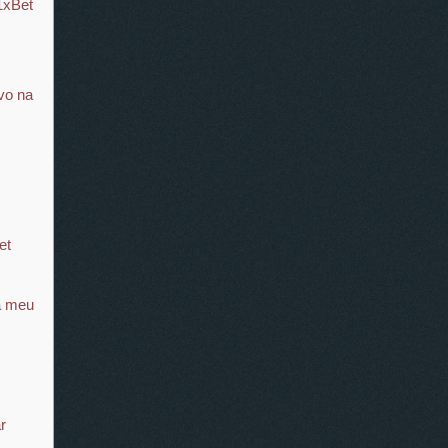
1xBet
ivo na
et
ca meu
r