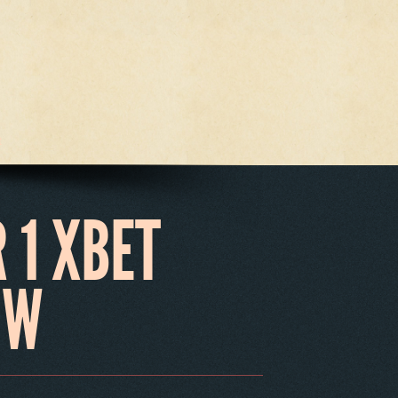
t
 1 XBET
OW