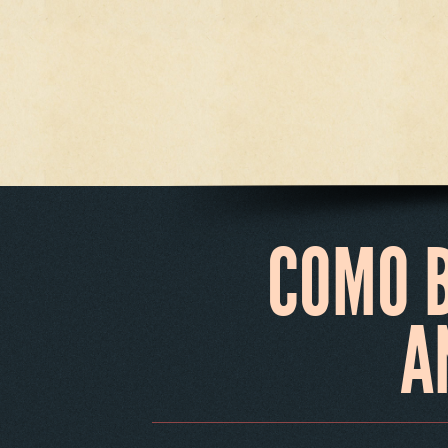
COMO B
A