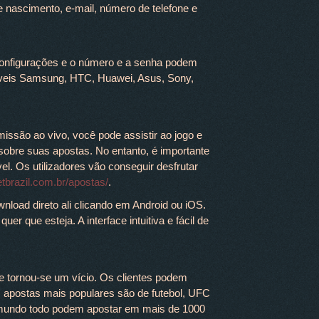
e nascimento, e-mail, número de telefone e
 configurações e o número e a senha podem
móveis Samsung, HTC, Huawei, Asus, Sony,
issão ao vivo, você pode assistir ao jogo e
sobre suas apostas. No entanto, é importante
el. Os utilizadores vão conseguir desfrutar
etbrazil.com.br/apostas/
.
ownload direto ali clicando em Android ou iOS.
r que esteja. A interface intuitiva e fácil de
de tornou-se um vício. Os clientes podem
As apostas mais populares são de futebol, UFC
o mundo todo podem apostar em mais de 1000