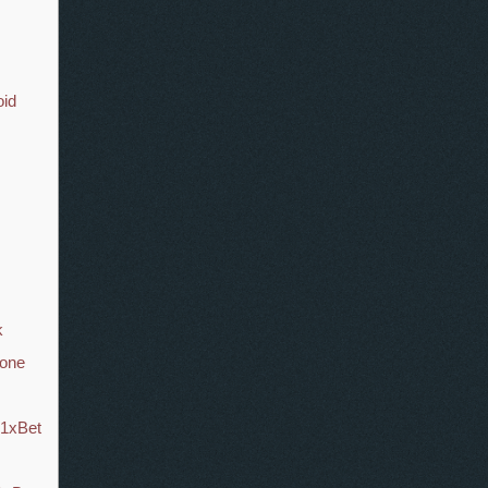
oid
k
hone
 1xBet