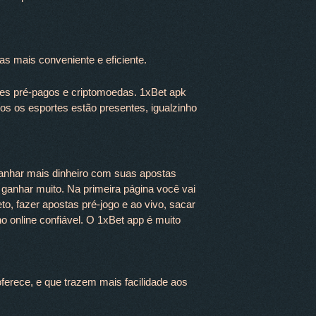
s mais conveniente e eficiente.
tões pré-pagos e criptomoedas. 1xBet apk
odos os esportes estão presentes, igualzinho
anhar mais dinheiro com suas apostas
ganhar muito. Na primeira página você vai
, fazer apostas pré-jogo e ao vivo, sacar
o online confiável. O 1xBet app é muito
oferece, e que trazem mais facilidade aos