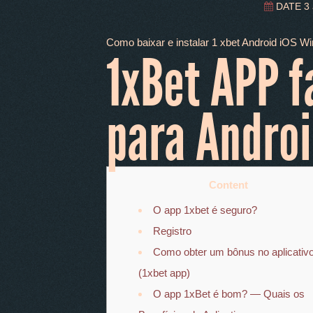
DATE 3 a
Como baixar e instalar 1 xbet Android iOS W
1xBet APP f
para Androi
Content
O app 1xbet é seguro?
Registro
Como obter um bônus no aplicativ
(1xbet app)
O app 1xBet é bom? — Quais os