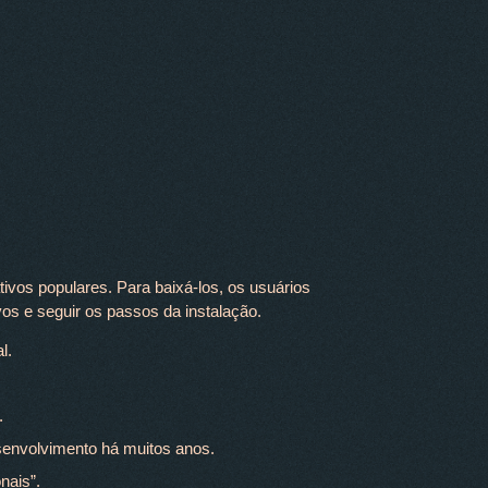
tivos populares. Para baixá-los, os usuários
ivos e seguir os passos da instalação.
l.
.
senvolvimento há muitos anos.
nais”.