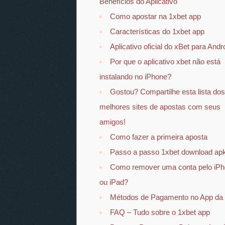
Benefícios do Aplicativo
Como apostar na 1xbet app
Características do 1xbet app
Aplicativo oficial do xBet para Andr
Por que o aplicativo xbet não está
instalando no iPhone?
Gostou? Compartilhe esta lista dos
melhores sites de apostas com seus
amigos!
Como fazer a primeira aposta
Passo a passo 1xbet download ap
Como remover uma conta pelo iP
ou iPad?
Métodos de Pagamento no App da
FAQ – Tudo sobre o 1xbet app