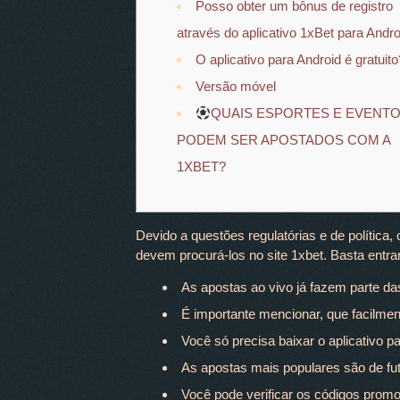
Posso obter um bônus de registro
através do aplicativo 1xBet para Andr
O aplicativo para Android é gratuito
Versão móvel
QUAIS ESPORTES E EVENT
PODEM SER APOSTADOS COM A
1XBET?
Devido a questões regulatórias e de política
devem procurá-los no site 1xbet. Basta entrar 
As apostas ao vivo já fazem parte da
É importante mencionar, que facilment
Você só precisa baixar o aplicativo par
As apostas mais populares são de fu
Você pode verificar os códigos promo