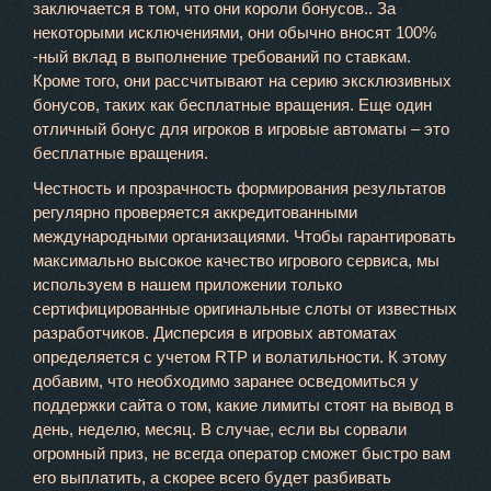
заключается в том, что они короли бонусов.. За
некоторыми исключениями, они обычно вносят 100%
-ный вклад в выполнение требований по ставкам.
Кроме того, они рассчитывают на серию эксклюзивных
бонусов, таких как бесплатные вращения. Еще один
отличный бонус для игроков в игровые автоматы – это
бесплатные вращения.
Честность и прозрачность формирования результатов
регулярно проверяется аккредитованными
международными организациями. Чтобы гарантировать
максимально высокое качество игрового сервиса, мы
используем в нашем приложении только
сертифицированные оригинальные слоты от известных
разработчиков. Дисперсия в игровых автоматах
определяется с учетом RTP и волатильности. К этому
добавим, что необходимо заранее осведомиться у
поддержки сайта о том, какие лимиты стоят на вывод в
день, неделю, месяц. В случае, если вы сорвали
огромный приз, не всегда оператор сможет быстро вам
его выплатить, а скорее всего будет разбивать