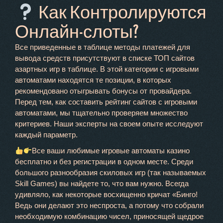
Как Контролируются
Онлайн-слоты?
Все приведенные в таблице методы платежей для
вывода средств присутствуют в списке ТОП сайтов
азартных игр в таблице. В этой категории с игровыми
автоматами находятся те позиции, в которых
рекомендовано отыгрывать бонусы от провайдера.
Перед тем, как составить рейтинг сайтов с игровыми
автоматами, мы тщательно проверяем множество
критериев. Наши эксперты на своем опыте исследуют
каждый параметр.
Все ваши любимые игровые автоматы казино
бесплатно и без регистрации в одном месте. Среди
большого разнообразия скиловых игр (так называемых
Skill Games) вы найдете то, что вам нужно. Всегда
удивляло, как некоторые восхищенно кричат «Бинго!
Ведь они делают это неспроста, а потому что собрали
необходимую комбинацию чисел, приносящей щедрое