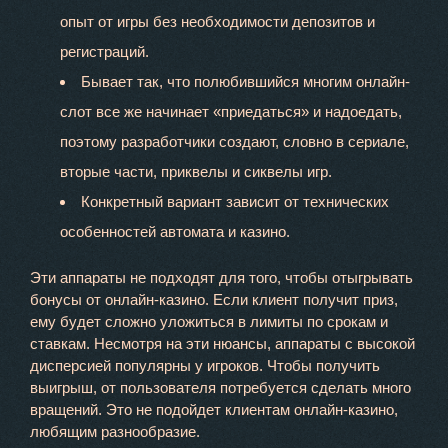
опыт от игры без необходимости депозитов и
регистраций.
Бывает так, что полюбившийся многим онлайн-
слот все же начинает «приедаться» и надоедать,
поэтому разработчики создают, словно в сериале,
вторые части, приквелы и сиквелы игр.
Конкретный вариант зависит от технических
особенностей автомата и казино.
Эти аппараты не подходят для того, чтобы отыгрывать
бонусы от онлайн-казино. Если клиент получит приз,
ему будет сложно уложиться в лимиты по срокам и
ставкам. Несмотря на эти нюансы, аппараты с высокой
дисперсией популярны у игроков. Чтобы получить
выигрыш, от пользователя потребуется сделать много
вращений. Это не подойдет клиентам онлайн-казино,
любящим разнообразие.