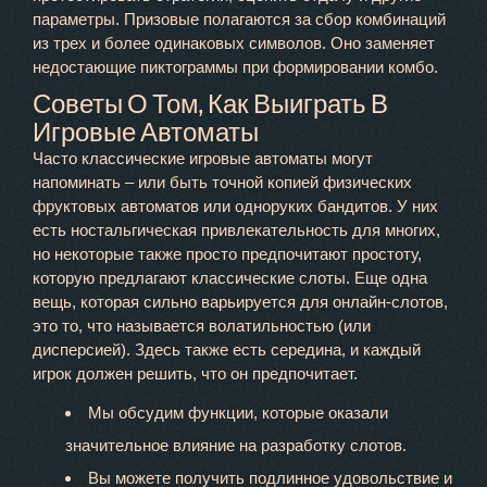
параметры. Призовые полагаются за сбор комбинаций
из трех и более одинаковых символов. Оно заменяет
недостающие пиктограммы при формировании комбо.
Советы О Том, Как Выиграть В
Игровые Автоматы
Часто классические игровые автоматы могут
напоминать – или быть точной копией физических
фруктовых автоматов или одноруких бандитов. У них
есть ностальгическая привлекательность для многих,
но некоторые также просто предпочитают простоту,
которую предлагают классические слоты. Еще одна
вещь, которая сильно варьируется для онлайн-слотов,
это то, что называется волатильностью (или
дисперсией). Здесь также есть середина, и каждый
игрок должен решить, что он предпочитает.
Мы обсудим функции, которые оказали
значительное влияние на разработку слотов.
Вы можете получить подлинное удовольствие и