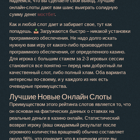
надеемся, что вы сделаете свой вывод. Лучшие
онлайн-слоты дают вам шанс выиграть солидную
сумму денег
мостбет
.
Как и любой слот дает и забирает свое, тут как
попадешь.
Загружаются быстро – никакой установки
программного обеспечения. Не надо долго искать
нужную вам игру от какого-либо производителя
программного обеспечения, от определенного казино.
Для игрока с большим стажем за 2-3 игровых сессии
становится все понятно — перед ним добротный ли
качественный слот, либо полный хлам. Оба варианта
интересны по-своему, и у каждого из них есть
очевидные преимущества.
Лучшие Новые Онлайн Слоты
Преимуществом этого рейтинга слотов является то, что
он основан на фактических данных о ставках на
реальные деньги в казино онлайн. Статистический
возврат игроку (ваш ожидаемый результат после
огромного количества вращений) обычно составляет
около 96%, что означает, что в конечном итоге вы