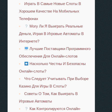
Играть В Самые Новые Слоты В
Хорошем Качестве На Мобильных
Телефонах
Могу Ли Я Выиграть Реальные
Деньги, Играя В Игровые Автоматы В
Интернете?
Лучшие Поставщики Программного
Обеспечения Для Онлайн-слотов
Насколько Честны И Безопасны
Онлайн-слоты?
Что Следует Учитывать При Выборе
Казино Для Игры В Слоты?
Советы О Том, Как Выиграть В
Игровые Автоматы
Как Контролируются Онлайн-