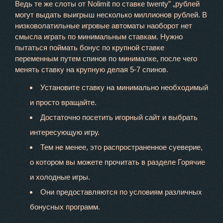
Ведь те же слоты от Nolimit по ставке twenty” „рублей
могут выдать выигрыш несколько миллионов рублей. В
низковолатильные игровые автоматы наоборот нет
смысла играть по минимальным ставкам. Нужно
пытаться поймать бонус по крупной ставке
переменным путем спинов по минималке, после чего
менять ставку на крупную делая 5-7 спинов.
Установите ставку на минимально необходимый
и просто вращайте.
Достаточно посетить игорный сайт и выбрать
интересующую игру.
Тем не менее, это распространенное суеверие,
о котором вы можете прочитать в разделе Горячие
и холодные игры.
Они предоставляются по условиям различных
бонусных программ.