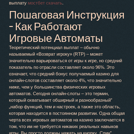
выплату
мостбет скачать
.
Пошаговая Инструкция
– Как Работают
Игровые Автоматы
Теоретический потенциал выплат – обычно
называемый «Возврат игроку» (RTP) – может
значительно варьироваться от игры к игре, но средний
показатель по отрасли составляет около 96%. Это
означает, что средний бонус получаемый казино для
онлайн-слотов составляет около 4%, что значительно
ниже, чем у большинства физических игровых
автоматов. Сегодня онлайн-слоты – это термин,
который охватывает обширный и разнообразный”
„набор функций, тем и настроек, а также это область,
которая находится в постоянном развитии. Одна общая
черта всех игровых автоматов на казино заключается в
том, что им не требуется никаких реальных навыков
игры. Вы просто должны нажать на кнопку „Спин”,