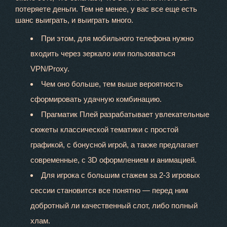
потеряете деньги. Тем не менее, у вас все еще есть
шанс выиграть, и выиграть много.
При этом, для мобильного телефона нужно
входить через зеркало или пользоваться
VPN/Proxy.
Чем оно больше, тем выше вероятность
сформировать удачную комбинацию.
Прагматик Плей разрабатывает увлекательные
сюжеты классической тематики с простой
графикой, с бонусной игрой, а также предлагает
современные, с 3D оформлением и анимацией.
Для игрока с большим стажем за 2-3 игровых
сессии становится все понятно — перед ним
добротный ли качественный слот, либо полный
хлам.