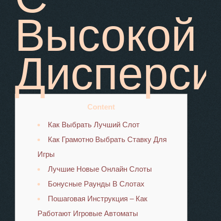
Высокой
Дисперси
Content
Как Выбрать Лучший Слот
Как Грамотно Выбрать Ставку Для
Игры
Лучшие Новые Онлайн Слоты
Бонусные Раунды В Слотах
Пошаговая Инструкция – Как
Работают Игровые Автоматы