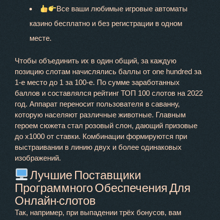
Все ваши любимые игровые автоматы
казино бесплатно и без регистрации в одном
месте.
Чтобы объединить их в один общий, за каждую
позицию слотам начислялись баллы от one hundred за
1-е место до 1 за 100-е. По сумме заработанных
баллов и составлялся рейтинг ТОП 100 слотов на 2022
год. Аппарат переносит пользователя в саванну,
которую населяют различные животные. Главным
героем сюжета стал розовый слон, дающий призовые
до х1000 от ставки. Комбинации формируются при
выстраивании в линию двух и более одинаковых
изображений.
Лучшие Поставщики
Программного Обеспечения Для
Онлайн-слотов
Так, например, при выпадении трёх бонусов, вам