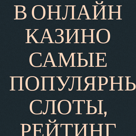
В ОНЛАЙН
КАЗИНО
САМЫЕ
ПОПУЛЯРН
СЛОТЫ,
РЕЙТИНГ