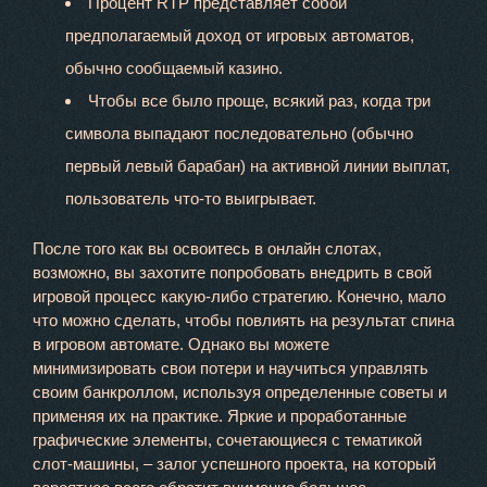
Процент RTP представляет собой
предполагаемый доход от игровых автоматов,
обычно сообщаемый казино.
Чтобы все было проще, всякий раз, когда три
символа выпадают последовательно (обычно
первый левый барабан) на активной линии выплат,
пользователь что-то выигрывает.
После того как вы освоитесь в онлайн слотах,
возможно, вы захотите попробовать внедрить в свой
игровой процесс какую-либо стратегию. Конечно, мало
что можно сделать, чтобы повлиять на результат спина
в игровом автомате. Однако вы можете
минимизировать свои потери и научиться управлять
своим банкроллом, используя определенные советы и
применяя их на практике. Яркие и проработанные
графические элементы, сочетающиеся с тематикой
слот-машины, – залог успешного проекта, на который