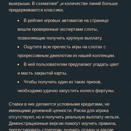
выигрыши. В схематике” „и количестве линий больше
придерживаются классики.
В рейтинг игровых автоматов на странице
вошли проверенные экспертами слоты,
позволяющие получить крупную выплату.
Ощутите всю прелесть игры на слотах с
прогрессивным джекпотом из нашей коллекции.
В ней пользователям предлагают угадать цвет
и масть закрытой карты.
Чтобы получить один из таких призов,
необходимо удачно запустить колесо фортуны.
Ставки в них делаются условными кредитами, не
имеющими денежной ценности. Риски для игрока
отсутствуют, но и получить реальную выплату нельзя.
Демонстрационные версии помогут изучить правила,
протестировать стратегии, оценить отдачу и другие