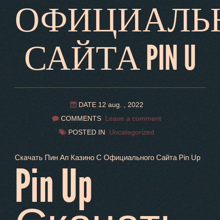
ОФИЦИАЛЬ
САЙТА PIN U
DATE 12 aug. , 2022
COMMENTS
Leave a comment
POSTED IN
Uncategorized
Скачать Пин Ап Казино С Официального Сайта Pin Up
Pin Up