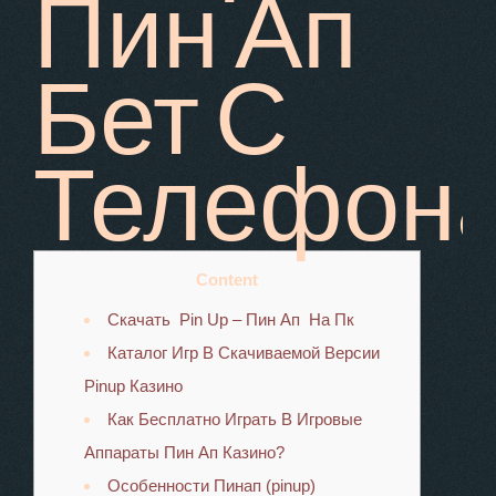
Пин Ап
Бет С
Телефон
Content
Скачать Pin Up – Пин Ап На Пк
Каталог Игр В Скачиваемой Версии
Pinup Казино
Как Бесплатно Играть В Игровые
Аппараты Пин Ап Казино?
Особенности Пинап (pinup)