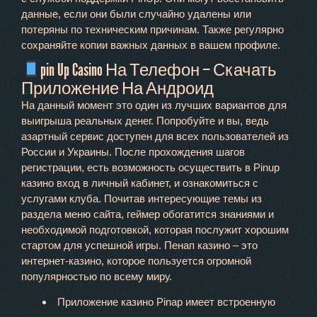
данные, если они были случайно удалены или
потеряны по техническим причинам. Также регулярно
сохраняйте копии важных данных в вашем профиле.
pin Up Casino На Телефон — Скачать
Приложение На Андроид
На данный момент это один из лучших вариантов для
выигрыша реальных денег. Попробуйте и вы, ведь
азартный сервис доступен для всех пользователей из
России и Украины. После прохождения шагов
регистрации, есть возможность осуществить в Pinup
казино вход в личный кабинет, и ознакомиться с
услугами клуба. Почитав интересующие темы из
раздела меню сайта, геймер обогатится знаниями и
необходимой подготовкой, которая послужит хорошим
стартом для успешной игры. Пенап казино – это
интернет-казино, которое пользуется огромной
популярностью по всему миру.
Приложение казино Pinap имеет встроенную