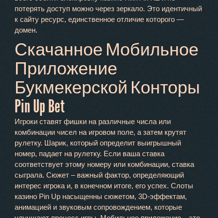
потерять доступ можно через зеркало. Это идентичный
к сайту ресурс, единственное отличие которого —
домен.
Скачанное Мобильное
Приложение
Букмекерской Конторы
Pin Up Bet
Игроки ставят фишки на различные числа или
комбинации чисел на игровом поле, а затем крутят
рулетку. Шарик, который определит выигрышный
номер, падает на рулетку. Если ваша ставка
соответствует этому номеру или комбинации, ставка
сыграла. Сюжет – важный фактор, определяющий
интерес игрока и, в конечном итоге, его успех. Слоты
казино Pin Up насыщенны сюжетом, 3D-эффектам,
анимацией и звуковым сопровождением, которые
улучшают процесс игры. Мобильное приложение – это