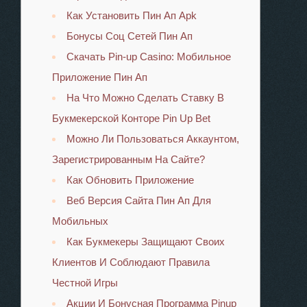
Как Установить Пин Ап Apk
Бонусы Соц Сетей Пин Ап
Скачать Pin-up Casino: Мобильное
Приложение Пин Ап
На Что Можно Сделать Ставку В
Букмекерской Конторе Pin Up Bet
Можно Ли Пользоваться Аккаунтом,
Зарегистрированным На Сайте?
Как Обновить Приложение
Веб Версия Сайта Пин Ап Для
Мобильных
Как Букмекеры Защищают Своих
Клиентов И Соблюдают Правила
Честной Игры
Акции И Бонусная Программа Pinup