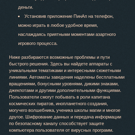
деньги.
Установив приложение ПинАп на телефон,
можно играть в любое удобное время,
наслаждаясь приятными моментами азартного
игрового процесса.
Ниже разбираются возможные проблемы и пути
быстрого решения. Здесь вы найдете аппараты с
уникальными тематиками и интересными сюжетными
линиями. Автоматы заведения наделены бесплатными
вращениями, бонусными уровнями, дикими знаками,
джекпотами и другими дополнительными функциями.
Пользователи смогут побывать в роли капитана
космических пиратов, инопланетного создания,
могучего волшебника, ученика школы магии и многое
другое. Шифрование данных и передача информации
по безопасному каналу способствует защите
компьютера пользователя от вирусных программ.