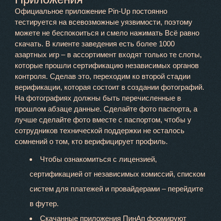
Официальное приложение Pin-Up постоянно
тестируется на всевозможные уязвимости, поэтому
можете не беспокоиться и смело нажимать Всё равно
скачать. В клиенте заведения есть более 1000
азартных игр – в ассортимент входят только те слоты,
которые прошли сертификацию независимых органов
контроля. Сделав это, переходим ко второй стадии
верификации, которая состоит в создании фотографий.
На фотографиях должны быть перечисленные в
прошлом абзаце данные. Сделайте фото паспорта, а
лучше сделайте фото вместе с паспортом, чтобы у
сотрудников технической поддержки не осталось
сомнений о том, кто верифицирует профиль.
Чтобы ознакомиться с лицензией,
сертификацией от независимых комиссий, списком
систем для платежей и провайдерами – перейдите
в футер.
Скачанные приложения ПинАп формируют