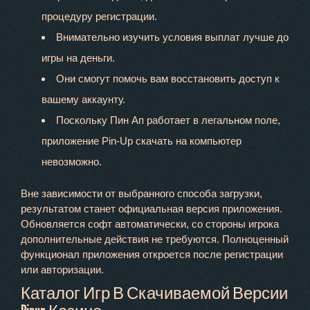
процедуру регистрации.
Внимательно изучить условия выплат лучше до
игры на деньги.
Они смогут помочь вам восстановить доступ к
вашему аккаунту.
Поскольку Пин Ап работает в легальном поле,
приложение Pin-Up скачать на компьютер
невозможно.
Вне зависимости от выбранного способа загрузки,
результатом станет официальная версия приложения.
Обновляется софт автоматически, со стороны игрока
дополнительные действия не требуются. Полноценный
функционал приложения откроется после регистрации
или авторизации.
Каталог Игр В Скачиваемой Версии