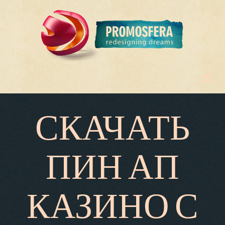
СКАЧАТЬ
ПИН АП
КАЗИНО С