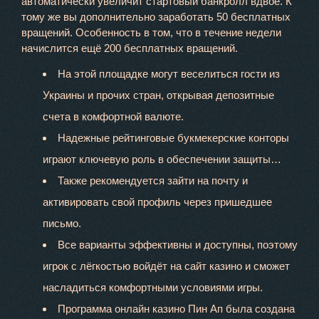
автоматически увеличит стартовый банкролл вдвое. К
тому же вы дополнительно заработать 50 бесплатных
вращений. Особенность в том, что в течение недели
начислится ещё 200 бесплатных вращений.
На этой площадке могут веселиться гости из
Украины и прочих стран, открывая депозитные
счета в комфортной валюте.
Надежные рейтинговые букмекерские конторы
играют ключевую роль в обеспечении защиты…
Также рекомендуется зайти на почту и
активировать свой профиль через пришедшее
письмо.
Все варианты эффективны и доступны, поэтому
игрок с лёгкостью войдёт на сайт казино и сможет
насладиться комфортными условиями игры.
Программа онлайн казино Пин Ап была создана