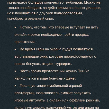
привлекают большое количество гемблеров. Можно не
только понаблюдать за действиями реальных дилеров,
но и пообщаться с другими пользователями,
приобрести реальный опыт.
Потому, что тем, кто впервые вступает на путь
онлайн игроков необходимо пройти процесс
привыкания.
Во время игры на экране будут появляться
всплывающие окна, которые проинформируют о
новых бонусах, акциях, турнирах.
Часть промо-предложений казино Пин Уп
начисляется в виде бонусных денег.
После установки мобильной игровой
платформы, пользователь сможет запускать
игровые автоматы в онлайн или оффлайн режиме,
используя демонстрационный метод или играя на