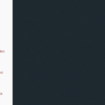
den
si
ta