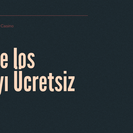
N
Casino
e Ios
ı Ücretsiz