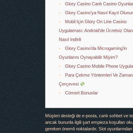
Glory Casino Canlı Casino Oyunlar
Glory Casino’ya Nasıl Kayıt Olunur
Mobil Için Glory On Line Casino
Uygulaması: Android’de Ücretsiz Olar
Nasıl Indirili
Glory Casino’da Microgaming’in
Oyunlarını Oynayabilir Miyim?
Glory Casino Mobile Phone Uygul
Para Çekme Yöntemleri Ve Zaman
Çerçevesi
Cömert Bonuslar
Müşteri desteği de e-posta, canlı sohbet ve t
ancak bununla ilgili şart empieza koşulları o
gereken önemli noktalardır. Slot oyunlarından