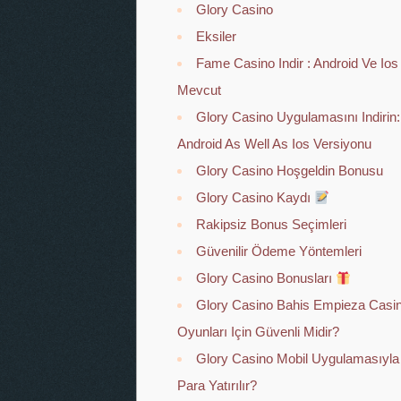
Glory Casino
Eksiler
Fame Casino Indir : Android Ve Ios 
Mevcut
Glory Casino Uygulamasını Indirin:
Android As Well As Ios Versiyonu
Glory Casino Hoşgeldin Bonusu
Glory Casino Kaydı
Rakipsiz Bonus Seçimleri
Güvenilir Ödeme Yöntemleri
Glory Casino Bonusları
Glory Casino Bahis Empieza Casi
Oyunları Için Güvenli Midir?
Glory Casino Mobil Uygulamasıyla
Para Yatırılır?