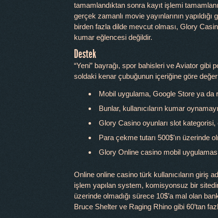
tamamlandıktan sonra kayıt işlemi tamamlanır 
gerçek zamanlı movie yayınlarının yapıldığı g
birden fazla dilde mevcut olması, Glory Casino
kumar eğlencesi değildir.
Destek
“Yeni” bayrağı, spor bahisleri ve Aviator gibi p
soldaki kenar çubuğunun içeriğine göre değerle
Mobil uygulama, Google Store ya da re
Bunlar, kullanıcıların kumar oynamay
Glory Casino oyunları slot kategorisi,
Para çekme tutarı 500$’ın üzerinde ol
Glory Online casino mobil uygulamas
Online online casino türk kullanıcıların giriş a
işlem yapılan system, komisyonsuz bir sitedi
üzerinde olmadığı sürece 10$’a mal olan banka
Bruce Shelter ve Raging Rhino gibi 60’tan fazla