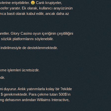
rine erişebilirler.
Canlı krupiyeler,
sfer yaratır. Ek olarak, kullanıcı arayüzünün
rıca basit olarak kabul edilir, ancak daha az
tler. Glory Casino oyun içeriğinin çeşitliliğini
sözlük platformlarını söylenebilir.
indirilmesiyle de desteklenmektedir.
me işlemleri ücretsizdir.
ir.
ni duyurur. Anlık yatırımlarla kolay bir ?ekilde
 $ gerekmektedir. Para çekme tutarı 500$’ın
ng dehasının ardından Willaims Interactive,