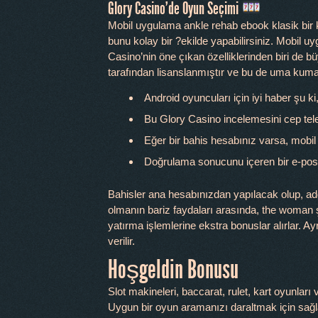
Glory Casino’de Oyun Seçimi
Mobil uygulama ankle rehab ebook klasik bir k
bunu kolay bir ?ekilde yapabilirsiniz. Mobil 
Casino’nin öne çıkan özelliklerinden biri de 
tarafından lisanslanmıştır ve bu de uma kuma
Android oyuncuları için iyi haber şu k
Bu Glory Casino incelemesini cep tel
Eğer bir bahis hesabınız varsa, mobil
Doğrulama sonucunu içeren bir e-post
Bahisler ana hesabınızdan yapılacak olup, adde
olmanın bariz faydaları arasında, the woman ş
yatırma işlemlerine ekstra bonuslar alırlar. A
verilir.
Hoşgeldin Bonusu
Slot makineleri, baccarat, rulet, kart oyunlar
Uygun bir oyun aramanızı daraltmak için sağlayıcı