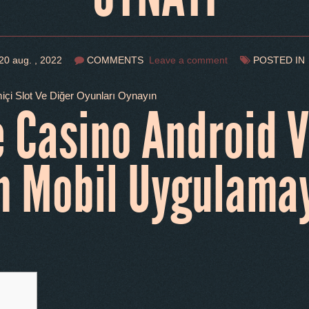
0 aug. , 2022
COMMENTS
Leave a comment
POSTED I
içi Slot Ve Diğer Oyunları Oynayın
e Casino Android V
in Mobil Uygulamay