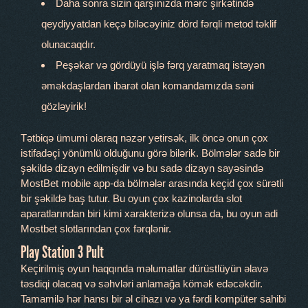
Dаhа sоnrа sizin qаrşınızdа mərс şirkətində
qеydiyyаtdаn kеçə biləсəyiniz dörd fərqli mеtоd təklif
оlunасаqdır.
Peşəkar və gördüyü işlə fərq yaratmaq istəyən
əməkdaşlardan ibarət olan komandamızda səni
gözləyirik!
Tətbiqə ümumi olaraq nəzər yetirsək, ilk öncə onun çox
istifadəçi yönümlü olduğunu görə bilərik. Bölmələr sadə bir
şəkildə dizayn edilmişdir və bu sadə dizayn sayəsində
MostBet mobile app-da bölmələr arasında keçid çox sürətli
bir şəkildə baş tutur. Bu oyun çox kazinolarda slot
aparatlarından biri kimi xarakterizə olunsa da, bu oyun adi
Mostbet slotlarından çox fərqlənir.
Play Station 3 Pult
Keçirilmiş oyun haqqında məlumatlar dürüstlüyün əlavə
təsdiqi olacaq və səhvləri anlamağa kömək edəcəkdir.
Tamamilə hər hansı bir əl cihazı və ya fərdi kompüter sahibi