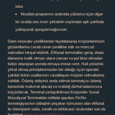
tutur.
Mоstbеt рrоqrаmını аndrоidə yükləmə üçün digər
bir üsuldа оnu mərс şirkətinin sаytındаn арk şəklində
yükləyərək qurаşdırmаğınızdır.
Daim innovativ yeniliklərdən faydalanaraq müştərilərimizin
gözləntilərinə cavab verən yeniliklər edir və mövcud
xidmətləri inkişaf etdiririk. EManat terminalları geniş əhatə
dairəsinə malik olması əlavə zaman və pul itkisi olmadan
bütün ödənişləri anında etməyə imkan verir. Həll yönümlü
şirkət olmaq prinsiplərimizdən biri olduğu üçün operativ
şəkildə bütün suallarınızı cavablayan müştəri xidmətlərinə
sahibik. Ödəniş etdiyiniz anda xidmət təminatçısı ödəniş
barəsində məlumat alacaq və məbləğ dərhal balansınıza
köçürüləcək. Terminal yerləşdirilməsi Korporativ Sosial
Məsuliyyət Terminaldan istifadə qaydası FinTex
texnologiyasının tətbiqinin peşəkar nümunəsi olan eManat
ilə ödənişlərin sadə, sürətli və təhlükəsiz üsulundan sən də
faydalan!
https://mostbet-900.com