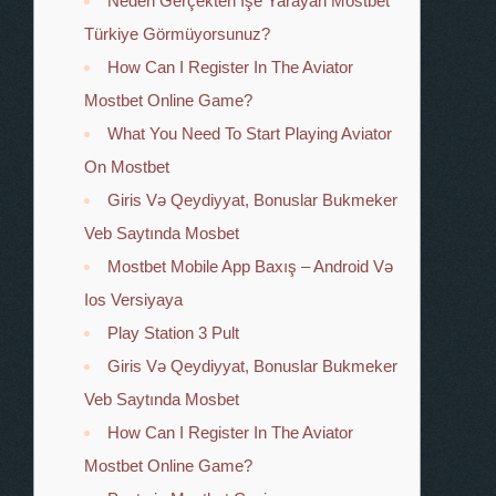
Neden Gerçekten İşe Yarayan Mostbet
Türkiye Görmüyorsunuz?
How Can I Register In The Aviator
Mostbet Online Game?
What You Need To Start Playing Aviator
On Mostbet
Giris Və Qeydiyyat, Bonuslar Bukmeker
Veb Saytında Mosbet
Mostbet Mobile App Baxış – Android Və
Ios Versiyaya
Play Station 3 Pult
Giris Və Qeydiyyat, Bonuslar Bukmeker
Veb Saytında Mosbet
How Can I Register In The Aviator
Mostbet Online Game?