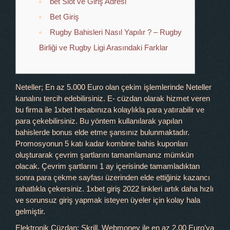
bet Slot ve Giriş Adresi
Bet Giriş
Rugby Bahisleri Nasıl Yapılır ? – Rugby
Birliği ve Rugby Ligi Arasındaki Farklar
Neteller; En az 5.000 Euro olan çekim işlemlerinde Neteller
kanalını tercih edebilirsiniz. E- cüzdan olarak hizmet veren
bu firma ile 1xbet hesabınıza kolaylıkla para yatırabilir ve
para çekebilirsiniz. Bu yöntem kullanılarak yapılan
bahislerde bonus elde etme şansınız bulunmaktadır.
Promosyonun 5 katı kadar kombine bahis kuponları
oluşturarak çevrim şartlarını tamamlamanız mümkün
olacak. Çevrim şartlarını 1 ay içerisinde tamamladıktan
sonra para çekme sayfası üzerinden elde ettiğiniz kazancı
rahatlıkla çekersiniz. 1xbet giriş 2022 linkleri artık daha hızlı
ve sorunsuz giriş yapmak isteyen üyeler için kolay hala
gelmiştir.
Elektronik Cüzdan; Skrill, Webmoney ile en az 2.00 Euro’ya