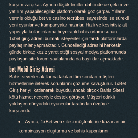
karşımıza çıkar. Ayrıca düşük limitler dahilinde de çekim ve
yatırım yapabileceğiniz platform olarak göz çarpar. Yılların
vermiş olduğu bet ve casino tecrübesi sayesinde ise sürekli
yeni oyunlar ve kampanyalar hazırlar. Hızlı ve kesintisiz alt
yapısıyla kullanıcılarına heyecanlı bahis ortamı sunan
1xbet giriş adresi bulmak isteyenler için farklı platformlarda
paylaşımlar yapmaktadır. Güncellediği adresini herkesin
günde birkaç kez ziyaret ettiği sosyal medya platformunda
paylaşan site forum sayfalarında da başlıklar açmaktadır.
bet Mobil Giriş Adresi
Bahis severler akıllarına takılan tüm soruları müşteri
hizmetlerine ileterek sorunlarını çözüme kavuşturur. 1xBet
Giriş her yıl katlanarak büyüdü, ancak birçok Bahis Sitesi
kötü hizmet nedeniyle destek görüyor. Müşteri odaklı
yaklaşım dünyadaki oyuncular tarafından övgüyle
karşılandı.
Ayrıca, 1xBet web sitesi müşterilerine kazanan bir
kombinasyon oluşturma ve bahis kuponlarını