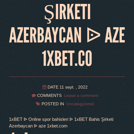
ŞIRKETI
AZERBAYCAN ᐉ AZE
1XBET.CO
DATE 11 sept. , 2022
COMMENTS
Leave a comment
POSTED IN
Uncategorized
1xBET ᐉ Online spor bahisleri ᐉ 1xBET Bahis Şirketi
Azerbaycan ᐉ aze 1xbet.com