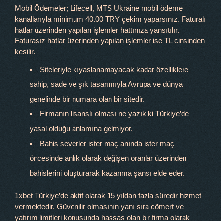
Mobil Ödemeler; Lifecell, MTS Ukraine mobil ödeme
kanallarıyla minimum 40.00 TRY çekim yaparsınız. Faturalı
hatlar üzerinden yapılan işlemler hattınıza yansıtılır.
Faturasız hatlar üzerinden yapılan işlemler ise TL cinsinden
kesilir.
Siteleriyle kıyaslanamayacak kadar özelliklere
sahip, sade ve şık tasarımıyla Avrupa ve dünya
genelinde bir numara olan bir sitedir.
Firmanın lisanslı olması ne yazık ki Türkiye’de
yasal olduğu anlamına gelmiyor.
Bahis severler ister maç anında ister maç
öncesinde anlık olarak değişen oranlar üzerinden
bahislerini oluşturarak kazanma şansı elde eder.
1xbet Türkiye’de aktif olarak 15 yıldan fazla süredir hizmet
vermektedir. Güvenilir olmasının yanı sıra cömert ve
yatırım limitleri konusunda hassas olan bir firma olarak