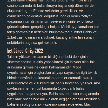
1xbet Mobil uygulaması bu tarz programların bahis ve
casino alanında ilk kullanılmaya başlandığı dönemlerde
oluşturulmuştur. Elbette sektörün gereklilikleri ve
oyuncuların beklentileri doğrultusunda güvenlik zafiyeti
yaşanma ihtimali minimum seviyeye indirilerek onlarca
güncelleştirme gerçekleştirilmiştir. Mobil uygulamaların çok
talep görmesinin nedenleri bulunmaktadır. 1xbet Bahis ve
1xbet casino insanlara yüksek kazanç imkanları sunan
sektörlerin başında gelmektedir.
bet Güncel Giriş 2022
Talebin yüksek olmasının bir diğer sebebi de kişinin
sisteme sorunsuz giriş yapabilmesi için ihtiyacı olan link
arayışına girmesine gerek kalmamasıdır. Mobil
uygulamalar için oluşturulan alt yapı sayesinde ilgili teknik
birimler tarafından oluşturulan adresler otomatik olarak
güncelleniyor ve kişi kesintisiz bahis heyecanı yaşıyor. Ana
sayfasının hemen üst kısmında 1xbet canlı bahis
uygulamasına yer veriyor. Bahis severler ister maç anında
ister maç öncesinde anlık olarak değişen oranlar üzerinden
bahislerini oluşturarak kazanma şansı elde eder. Maç