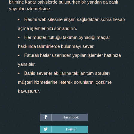
bitimine kadar bahislerde bulunurken bir yandan da canlı
yayınları izlemelisiniz.
Resmi web sitesine erişim sağladıktan sonra hesap
açma işlemlerinizi sonlandırın.
Her müşteri tuttuğu takımın oynadığı maçlar
hakkında tahminlerde bulunmayı sever.
Faturalı hatlar üzerinden yapılan işlemler hattınıza
yansıtılır.
Bahis severler akıllarına takılan tüm soruları
müşteri hizmetlerine ileterek sorunlarını çözüme
kavuşturur.
facebook
Tweet
twitter