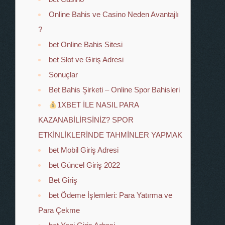
Online Bahis ve Casino Neden Avantajlı
?
bet Online Bahis Sitesi
bet Slot ve Giriş Adresi
Sonuçlar
Bet Bahis Şirketi – Online Spor Bahisleri
1XBET İLE NASIL PARA
KAZANABİLİRSİNİZ? SPOR
ETKİNLİKLERİNDE TAHMİNLER YAPMAK
bet Mobil Giriş Adresi
bet Güncel Giriş 2022
Bet Giriş
bet Ödeme İşlemleri: Para Yatırma ve
Para Çekme