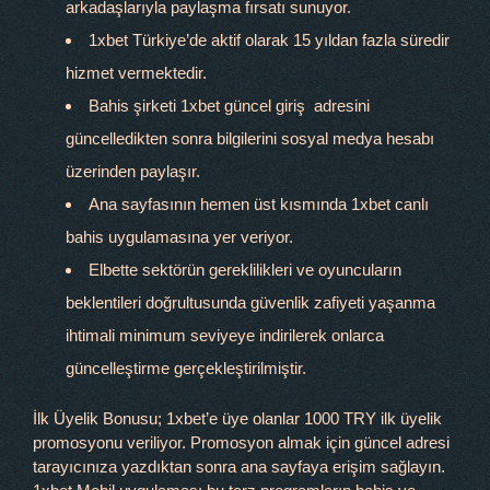
arkadaşlarıyla paylaşma fırsatı sunuyor.
1xbet Türkiye’de aktif olarak 15 yıldan fazla süredir
hizmet vermektedir.
Bahis şirketi 1xbet güncel giriş adresini
güncelledikten sonra bilgilerini sosyal medya hesabı
üzerinden paylaşır.
Ana sayfasının hemen üst kısmında 1xbet canlı
bahis uygulamasına yer veriyor.
Elbette sektörün gereklilikleri ve oyuncuların
beklentileri doğrultusunda güvenlik zafiyeti yaşanma
ihtimali minimum seviyeye indirilerek onlarca
güncelleştirme gerçekleştirilmiştir.
İlk Üyelik Bonusu; 1xbet’e üye olanlar 1000 TRY ilk üyelik
promosyonu veriliyor. Promosyon almak için güncel adresi
tarayıcınıza yazdıktan sonra ana sayfaya erişim sağlayın.