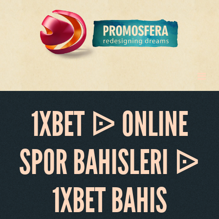
1XBET ᐉ ONLINE
SPOR BAHISLERI ᐉ
1XBET BAHIS