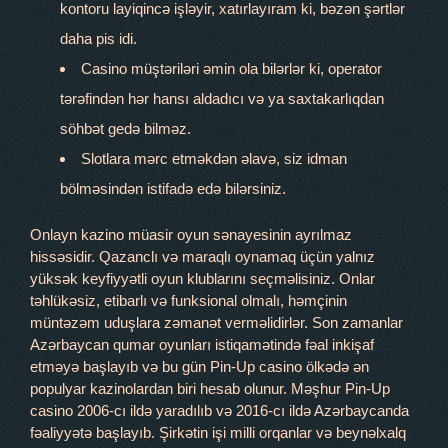
kontoru layiqincə işləyir, xatırlayıram ki, bəzən şərtlər
daha pis idi.
Casino müştəriləri əmin ola bilərlər ki, operator
tərəfindən hər hansı aldadıcı və ya saxtakarlıqdan
söhbət gedə bilməz.
Slotlara mərc etməkdən əlavə, siz idman
bölməsindən istifadə edə bilərsiniz.
Onlayn kazino müasir oyun sənayesinin ayrılmaz
hissəsidir. Qazanclı və maraqlı oynamaq üçün yalnız
yüksək keyfiyyətli oyun klublarını seçməlisiniz. Onlar
təhlükəsiz, etibarlı və funksional olmalı, həmçinin
müntəzəm uduşlara zəmanət verməlidirlər. Son zamanlar
Azərbaycan qumar oyunları istiqamətində fəal inkişaf
etməyə başlayıb və bu gün Pin-Up casino ölkədə ən
populyar kazinolardan biri hesab olunur. Məşhur Pin-Up
casino 2006-cı ildə yaradılıb və 2016-cı ildə Azərbaycanda
fəaliyyətə başlayıb. Şirkətin işi milli orqanlar və beynəlxalq