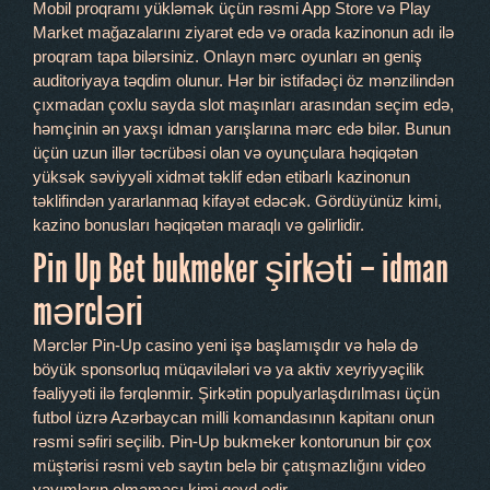
Mobil proqramı yükləmək üçün rəsmi App Store və Play
Market mağazalarını ziyarət edə və orada kazinonun adı ilə
proqram tapa bilərsiniz. Onlayn mərc oyunları ən geniş
auditoriyaya təqdim olunur. Hər bir istifadəçi öz mənzilindən
çıxmadan çoxlu sayda slot maşınları arasından seçim edə,
həmçinin ən yaxşı idman yarışlarına mərc edə bilər. Bunun
üçün uzun illər təcrübəsi olan və oyunçulara həqiqətən
yüksək səviyyəli xidmət təklif edən etibarlı kazinonun
təklifindən yararlanmaq kifayət edəcək. Gördüyünüz kimi,
kazino bonusları həqiqətən maraqlı və gəlirlidir.
Pin Up Bet bukmeker şirkəti – idman
mərcləri
Mərclər Pin-Up casino yeni işə başlamışdır və hələ də
böyük sponsorluq müqavilələri və ya aktiv xeyriyyəçilik
fəaliyyəti ilə fərqlənmir. Şirkətin populyarlaşdırılması üçün
futbol üzrə Azərbaycan milli komandasının kapitanı onun
rəsmi səfiri seçilib. Pin-Up bukmeker kontorunun bir çox
müştərisi rəsmi veb saytın belə bir çatışmazlığını video
yayımların olmaması kimi qeyd edir.