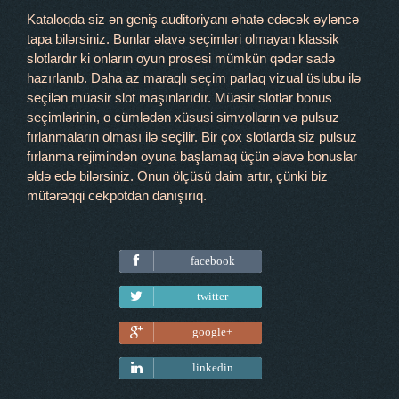
Kataloqda siz ən geniş auditoriyanı əhatə edəcək əyləncə
tapa bilərsiniz. Bunlar əlavə seçimləri olmayan klassik
slotlardır ki onların oyun prosesi mümkün qədər sadə
hazırlanıb. Daha az maraqlı seçim parlaq vizual üslubu ilə
seçilən müasir slot maşınlarıdır. Müasir slotlar bonus
seçimlərinin, o cümlədən xüsusi simvolların və pulsuz
fırlanmaların olması ilə seçilir. Bir çox slotlarda siz pulsuz
fırlanma rejimindən oyuna başlamaq üçün əlavə bonuslar
əldə edə bilərsiniz. Onun ölçüsü daim artır, çünki biz
mütərəqqi cekpotdan danışırıq.
facebook
Tweet
twitter
google+
linkedin