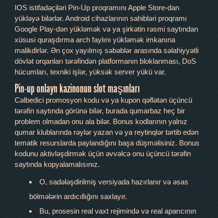
IOS istifadəçiləri Pin-Up proqramını Apple Store-dan
yükləyə bilərlər. Android cihazlarının sahibləri proqramı
Google Play-dən yükləmək və ya şirkətin rəsmi saytından
xüsusi quraşdırma arch faylını yükləmək imkanına
malikdirlər. Ən çox yayılmış səbəblər arasında səlahiyyətli
dövlət orqanları tərəfindən platformanın bloklanması, DoS
hücumları, texniki işlər, yüksək server yükü var.
Pin-up onlayn kazinonun slot maşınları
Cəlbedici promosyon kodu və ya kupon qəflətən üçüncü
tərəfin saytında görünə bilər, burada qumarbaz heç bir
problem olmadan onu ala bilər. Bonus kodlarının yalnız
qumar klublarında rəylər yazan və ya reytinqlər tərtib edən
tematik resurslarda paylandığını başa düşməlisiniz. Bonus
kodunu aktivləşdirmək üçün əvvəlcə onu üçüncü tərəfin
saytında kopyalamalısınız.
O, sadələşdirilmiş versiyada hazırlanır və əsas
bölmələrin ardıcıllığını saxlayır.
Bu, prosesin real vaxt rejimində və real aparıcının