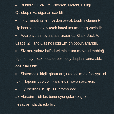
Bunlara QuickFire, Playson, Netent, Ezugi,
Quickspin və digərləri daxildir.
İlk əmanətinizi etməzdən əvvəl, təqdim olunan Pin
Up bonusunun aktivləşdirilməsi unutmamaq vacibdir.
Azərbaycanlı oyunçular arasında Black Jack A,
Craps, 2 Hand Casino Hold’Em ən populyarlarıdır.
Siz onu yalnız istifadəçi minimum mövcud məbləğ
üçün onlayn kazinoda depozit qoyduqdan sonra əldə
edə bilərsiniz.
Sistemdəki kiçik qüsurlar şirkəti daim öz fəaliyyətini
təkmilləşdirməyə və inkişaf etdirməyə sövq edir.
Oyunçular Pin Up 360 promo kod
aktivləşdirməlidirlər, bunu oyunçular öz şəxsi
hesablarında da edə bilər.