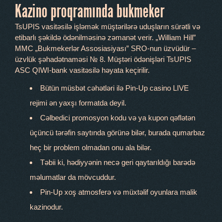
Kazino proqramında bukmeker
TsUPIS vasitəsilə işləmək müştərilərə uduşların sürətli və
etibarlı şəkildə ödənilməsinə zəmanət verir. „William Hill”
MMC „Bukmekerlər Assosiasiyası” SRO-nun üzvüdür –
üzvlük şəhadətnaməsi № 8. Müştəri ödənişləri TsUPIS
ASC QIWI-bank vasitəsilə həyata keçirilir.
Bütün müsbət cəhətləri ilə Pin-Up casino LIVE
rejimi ən yaxşı formatda deyil.
Cəlbedici promosyon kodu və ya kupon qəflətən
üçüncü tərəfin saytında görünə bilər, burada qumarbaz
heç bir problem olmadan onu ala bilər.
Təbii ki, hədiyyənin necə geri qaytarıldığı barədə
məlumatlar da mövcuddur.
Pin-Up xoş atmosferə və müxtəlif oyunlara malik
kazinodur.