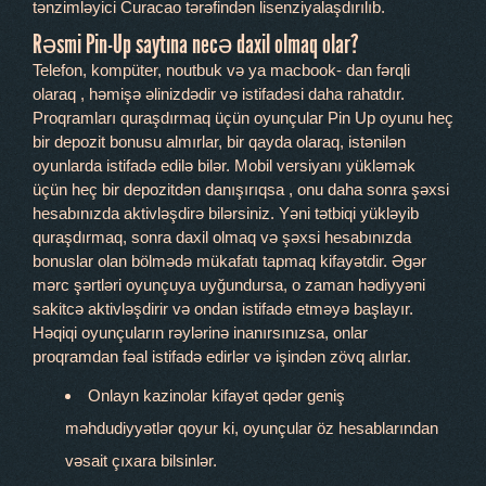
tənzimləyici Curacao tərəfindən lisenziyalaşdırılıb.
Rəsmi Pin-Up saytına necə daxil olmaq olar?
Telefon, kompüter, noutbuk və ya macbook- dan fərqli
olaraq , həmişə əlinizdədir və istifadəsi daha rahatdır.
Proqramları quraşdırmaq üçün oyunçular Pin Up oyunu heç
bir depozit bonusu almırlar, bir qayda olaraq, istənilən
oyunlarda istifadə edilə bilər. Mobil versiyanı yükləmək
üçün heç bir depozitdən danışırıqsa , onu daha sonra şəxsi
hesabınızda aktivləşdirə bilərsiniz. Yəni tətbiqi yükləyib
quraşdırmaq, sonra daxil olmaq və şəxsi hesabınızda
bonuslar olan bölmədə mükafatı tapmaq kifayətdir. Əgər
mərc şərtləri oyunçuya uyğundursa, o zaman hədiyyəni
sakitcə aktivləşdirir və ondan istifadə etməyə başlayır.
Həqiqi oyunçuların rəylərinə inanırsınızsa, onlar
proqramdan fəal istifadə edirlər və işindən zövq alırlar.
Onlayn kazinolar kifayət qədər geniş
məhdudiyyətlər qoyur ki, oyunçular öz hesablarından
vəsait çıxara bilsinlər.