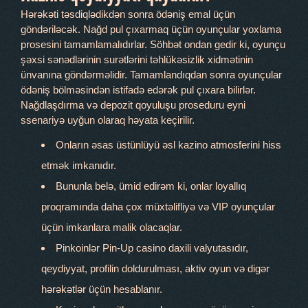
Hərəkəti təsdiqlədikdən sonra ödəniş emal üçün
göndəriləcək. Nağd pul çıxarmaq üçün oyunçular yoxlama
prosesini tamamlamalıdırlar. Söhbət ondan gedir ki, oyunçu
şəxsi sənədlərinin surətlərini təhlükəsizlik xidmətinin
ünvanına göndərməlidir. Tamamlandıqdan sonra oyunçular
ödəniş bölməsindən istifadə edərək pul çıxara bilirlər.
Nağdlaşdırma və depozit qoyuluşu proseduru eyni
ssenariyə uyğun olaraq həyata keçirilir.
Onların əsas üstünlüyü əsl kazino atmosferini hiss
etmək imkanıdır.
Bununla belə, ümid edirəm ki, onlar loyallıq
proqramında daha çox müxtəlifliyə və VIP oyunçular
üçün imkanlara malik olacaqlar.
Pinkoinlər Pin-Up casino daxili valyutasıdır,
qeydiyyat, profilin doldurulması, aktiv oyun və digər
hərəkətlər üçün hesablanır.