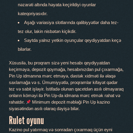
nəzarəti altında həyata keçirildiyi oyunlar
kateqoriyasıdır.
Aşağı variasiya slotlarında qalibiyyətlər daha tez-
tez olur, lakin nisbətən kiçikdir.
Saytda yalnız yetkin oyunçular qeydiyyatdan keçə
bilərlər.
Xüsusilə, bu proqram sizə yeni hesabı qeydiyyatdan
keçirməyə, depozit qoymağa, hesabınızdan pul çıxarmağa,
Pin Up idmanına mərc etməyə, dəstək xidməti ilə əlaqə
saxlamağa və s. Ümumiyyətlə, proqramlar kifayət qədər
tez və sabit işləyir. İstifadə olunan qacetdən asılı olmayaraq
onların köməyi ilə Pin Up-da idmana mərc etmək rahat və
rahatdır.
Minimum depozit məbləği Pin Up kazino
siyasətindən asılı olaraq dəyişə bilər.
Rulet oyunu
Kazino pul yatırmaq və sonradan çıxarmaq üçün eyni