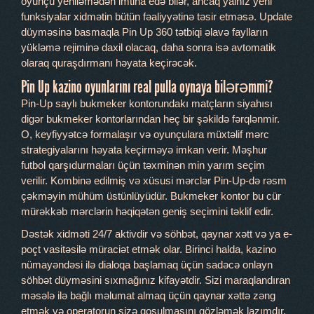
oyunçu yeniləmədən imtina edə bilər, ancaq yalnız yeni
funksiyalar xidmətin bütün fəaliyyətinə təsir etməsə. Update
düyməsinə basmaqla Pin Up 360 tətbiqi əlavə faylların
yükləmə rejiminə daxil olacaq, daha sonra isə avtomatik
olaraq quraşdırmanı həyata keçirəcək.
Pin Up kazino oyunlarını real pulla oynaya bilərəmmi?
Pin-Up saylı bukmeker kontorundakı matçların siyahısı
digər bukmeker kontorlarından heç bir şəkildə fərqlənmir.
O, keyfiyyətcə formalaşır və oyunçulara müxtəlif mərc
strategiyalarını həyata keçirməyə imkan verir. Məşhur
futbol qarşıdurmaları üçün təxminən min yarım seçim
verilir. Kombinə edilmiş və xüsusi mərclər Pin-Up-də rəsm
çəkməyin mühüm üstünlüyüdür. Bukmeker kontor bu cür
mürəkkəb mərclərin həqiqətən geniş seçimini təklif edir.
Dəstək xidməti 24/7 aktivdir və söhbət, qaynar xətt və ya e-
poçt vasitəsilə müraciət etmək olar. Birinci halda, kazino
nümayəndəsi ilə dialoqa başlamaq üçün sadəcə onlayn
söhbət düyməsini sıxmağınız kifayətdir. Sizi maraqlandıran
məsələ ilə bağlı məlumat almaq üçün qaynar xəttə zəng
etmək və operatorun sizə qoşulmasını gözləmək lazımdır.