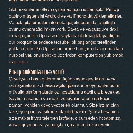
Slot maşınlarını oflayn oynamaq üçün istifadəçilər Pin Up
casino müştərisini Android və ya iPhone-da yükləməlidirlər.
Və belə platformalar internetə qoşulmadan da rahatlıqla
oyunu oynamağa imkan verir. Sayta və ya güzgüyə daxil
olmaq üçünPin Up casino, sayta daxil olmaq kifayətdir, bu
cür proqramlar sadəcə təcrübəli bir başlanğıc tərəfindən
yüklənə bilər. Pin Up casino online həmçinin kazinonun tam
nüsxəsi var, onu şəbəkə üzərindən kompüterdən yükləmək
olar
pinup
.
Pin-up pinkoinləri nə verir?
Qeydiyyatı başa çatdırmaq üçün saytın qaydaları ilə də
razılaşmalısınız. Hesab açıldıqdan sonra oyunçular bütün
müvafiq platformalarda öz hesablarına daxil ola biləcəklər.
Saytın masaüstü və mobil versiyaları arasında keçid
zamanı yenidən qeydiyyat tələb olunmur. Sizə lazım olan
tək şey e-poçt və şifrənizi daxil etməkdir. Şəxsi hesabınız
sizə müxtəlif vasitələrdən istifadə, o cümlədən hesabınıza
vəsait qoymaq və ya uduşları çıxarmaq imkanı verir.