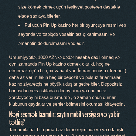
sizə kömək etmək üçün fəaliyyət göstərən dəstəklə
əlaqə saxlaya bilərlər.
Pul üçün Pin Up kazino hər bir oyunçuya rəsmi veb
saytında və tətbiqdə vəsaitin tez çıxarılmasını və
əmanətin doldurulmasını vəd edir.
Ümumiyyətlə, 1000 AZN-ə qədər hesaba daxil olmaq və
eyni zamanda Pin Up kazino demək olar ki, heç nə
etməmək üçün bir çox variant var. İdman bonusu ( freebet )
daha az verilir, lakin heç bir depozit və pulsuz fırlanmalar
kazino ziyarətçisinə böyük uduşlar gətirə bilər. Depozitsiz
bonusdan necə istifadə edəcəyini və ya onu necə
xərcləyəcəyini başa düşmürsə , o zaman onun qumar
klubunun qaydalar və şərtlər bölməsini oxuması kifayətdir .
Nəyi seçmək lazımdır: saytın mobil versiyası və ya bir
tətbiq?
Tamamilə hər bir qumarbaz demo rejimində və ya ödənişli