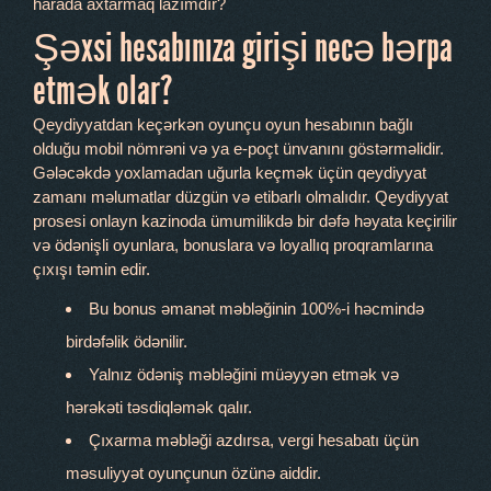
harada axtarmaq lazımdır?
Şəxsi hesabınıza girişi necə bərpa
etmək olar?
Qeydiyyatdan keçərkən oyunçu oyun hesabının bağlı
olduğu mobil nömrəni və ya e-poçt ünvanını göstərməlidir.
Gələcəkdə yoxlamadan uğurla keçmək üçün qeydiyyat
zamanı məlumatlar düzgün və etibarlı olmalıdır. Qeydiyyat
prosesi onlayn kazinoda ümumilikdə bir dəfə həyata keçirilir
və ödənişli oyunlara, bonuslara və loyallıq proqramlarına
çıxışı təmin edir.
Bu bonus əmanət məbləğinin 100%-i həcmində
birdəfəlik ödənilir.
Yalnız ödəniş məbləğini müəyyən etmək və
hərəkəti təsdiqləmək qalır.
Çıxarma məbləği azdırsa, vergi hesabatı üçün
məsuliyyət oyunçunun özünə aiddir.