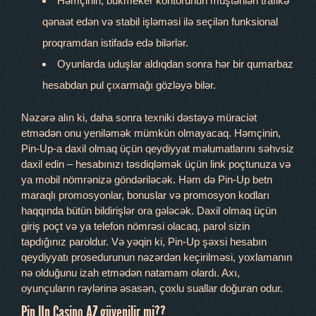
Həmçinin, bukmeker kontorunun müştəriləri trafikə
qənaət edən və stabil işləməsi ilə seçilən funksional
proqramdan istifadə edə bilərlər.
Oyunlarda uduşlar aldıqdan sonra hər bir qumarbaz
hesabdan pul çıxarmağı gözləyə bilər.
Nəzərə alın ki, daha sonra texniki dəstəyə müraciət
etmədən onu yeniləmək mümkün olmayacaq. Həmçinin,
Pin-Up-a daxil olmaq üçün qeydiyyat məlumatlarını səhvsiz
daxil edin – hesabınızı təsdiqləmək üçün link poçtunuza və
ya mobil nömrənizə göndəriləcək. Həm də Pin-Up betn
maraqlı promosyonlar, bonuslar və promosyon kodları
haqqında bütün bildirişlər ora gələcək. Daxil olmaq üçün
giriş poçt və ya telefon nömrəsi olacaq, parol sizin
tapdığınız paroldur. Və yəqin ki, Pin-Up şəxsi hesabın
qeydiyyatı prosedurunun nəzərdən keçirilməsi, yoxlamanın
nə olduğunu izah etmədən natamam olardı. Axı,
oyunçuların rəylərinə əsasən, çoxlu suallar doğuran odur.
Pin Up Casino AZ güvenilir mi??