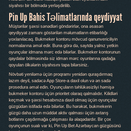
siyahısı bir bölmədə yerləşdirilib.
Pin Up Bahis Təlimatlarında qeydiyyat
Müştərilər şəxsi sənədləri göndərirlər, ona əsasən
qeydiyyat zamanı göstərilən məlumatların etibarlılığı
yoxlanılacaq. Bukmeker kontoru mövcud qanunvericiliyin
normalarına əməl edir. Buna görə də, saytda yalnız yetkin
oyunçular idmana mərc edə bilərlər. Bukmeker kontorunun
qaydalar bölməsində siz idman mərc oyunlarına qadağa
qoyulan ölkələrin siyahısını tapa bilərsiniz.
Növbəti yeniləmə üçün proqramı yenidən quraşdırmaq
lazım deyil, sadəcə App Store-a daxil olun və ən sadə
prosedura əməl edin. Oyunçuların təhlükəsizliyi həmişə
bukmeker kontoru üçün prioritet olaraq qalmalıdır. Kilidləri
keçmək və şəxsi hesabınıza daxil olmaq üçün oyunçular
güzgüdən istifadə edə bilərlər. Bu hərəkət, bukmekerin
güzgü daha uzun müddət aktiv qalması üçün axtarış
botlarını çaşdırmağa çalışması ilə əlaqədardır. Bir çox
oyunçunun sualı var ki, Pin Up Bet Azərbaycan güzgüsünü