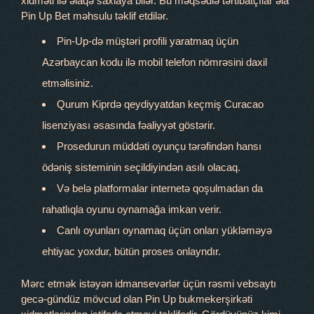
xidməti ilə əlaqə saxlaya bilər. Bu məqsədlə tərtibatçılar əla
Pin Up Bet məhsulu təklif etdilər.
Pin-Up-də müştəri profili yaratmaq üçün
Azərbaycan kodu ilə mobil telefon nömrəsini daxil
etməlisiniz.
Qurum Kiprdə qeydiyyatdan keçmiş Curacao
lisenziyası əsasında fəaliyyət göstərir.
Prosedurun müddəti oyunçu tərəfindən hansı
ödəniş sisteminin seçildiyindən asılı olacaq.
Və belə platformalar internetə qoşulmadan da
rahatlıqla oyunu oynamağa imkan verir.
Canlı oyunları oynamaq üçün onları yükləməyə
ehtiyac yoxdur, bütün proses onlayndır.
Mərc etmək istəyən idmansevərlər üçün rəsmi vebsaytı
gecə-gündüz mövcud olan Pin Up bukmekerşirkəti