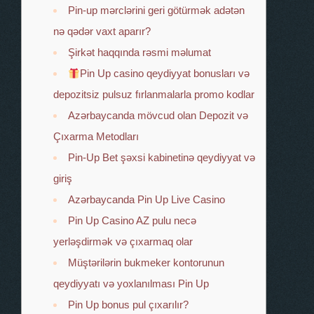
Pin-up mərclərini geri götürmək adətən
nə qədər vaxt aparır?
Şirkət haqqında rəsmi məlumat
Pin Up casino qeydiyyat bonusları və
depozitsiz pulsuz fırlanmalarla promo kodlar
Azərbaycanda mövcud olan Depozit və
Çıxarma Metodları
Pin-Up Bet şəxsi kabinetinə qeydiyyat və
giriş
Azərbaycanda Pin Up Live Casino
Pin Up Casino AZ pulu necə
yerləşdirmək və çıxarmaq olar
Müştərilərin bukmeker kontorunun
qeydiyyatı və yoxlanılması Pin Up
Pin Up bonus pul çıxarılır?