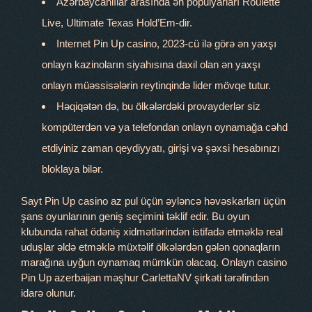
Azərbaycanlılar arasında ən populyarları Roulette
Live, Ultimate Texas Hold’Em-dir.
Internet Pin Up casino, 2023-cü ilə görə ən yaxşı
onlayn kazinoların siyahısına daxil olan ən yaxşı
onlayn müəssisələrin reytinqində lider mövqe tutur.
Həqiqətən də, bu ölkələrdəki provayderlər siz
kompüterdən və ya telefondan onlayn oynamağa cəhd
etdiyiniz zaman qeydiyyatı, girişi və şəxsi hesabınızı
bloklaya bilər.
Sayt Pin Up casino az pul üçün əyləncə həvəskarları üçün
şans oyunlarının geniş seçimini təklif edir. Bu oyun
klubunda rahat ödəniş xidmətlərindən istifadə etməklə real
uduşlar əldə etməklə müxtəlif ölkələrdən gələn qonaqların
marağına uyğun oynamaq mümkün olacaq. Onlayn casino
Pin Up azerbaijan məşhur CarlettaNV şirkəti tərəfindən
idarə olunur.