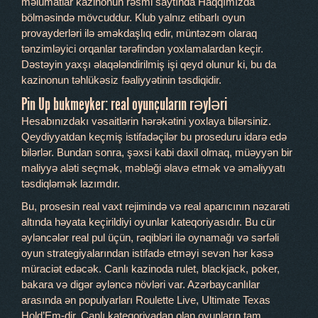
məlumatlar kazinonun rəsmi saytında Haqqımızda
bölməsində mövcuddur. Klub yalnız etibarlı oyun
provayderləri ilə əməkdaşlıq edir, müntəzəm olaraq
tənzimləyici orqanlar tərəfindən yoxlamalardan keçir.
Dəstəyin yaxşı əlaqələndirilmiş işi qeyd olunur ki, bu da
kazinonun təhlükəsiz fəaliyyətinin təsdiqidir.
Pin Up bukmeyker: real oyunçuların rəyləri
Hesabınızdakı vəsaitlərin hərəkətini yoxlaya bilərsiniz.
Qeydiyyatdan keçmiş istifadəçilər bu proseduru idarə edə
bilərlər. Bundan sonra, şəxsi kabi daxil olmaq, müəyyən bir
maliyyə aləti seçmək, məbləği əlavə etmək və əməliyyatı
təsdiqləmək lazımdır.
Bu, prosesin real vaxt rejimində və real aparıcının nəzarəti
altında həyata keçirildiyi oyunlar kateqoriyasıdır. Bu cür
əyləncələr real pul üçün, rəqibləri ilə oynamağı və sərfəli
oyun strategiyalarından istifadə etməyi sevən hər kəsə
müraciət edəcək. Canlı kazinoda rulet, blackjack, poker,
bakara və digər əyləncə növləri var. Azərbaycanlılar
arasında ən populyarları Roulette Live, Ultimate Texas
Hold’Em-dir. Canlı kateqoriyadan olan oyunların tam