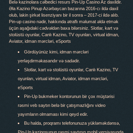
Belə kazinolara cəlbedici resurs Pin-Up Casino Az daxildir.
Əla Kazino Pinup Azərbaycan bazarına 2016-cı ildə daxil
olub, lakin şirkət lisenziyanı bir il sonra – 2017-ci ildə alıb.
Pin-up casino nədir, hakkında ətraflı məlumat əldə etmək
üçün aşağıdaki cədvəldən baxa bilərsiniz. Slotlar, kart və
stolüstü oyunlar, Canlı Kazino, TV oyunları, virtual idman,
Aviator, idman mərcləri, eSports
Gördüyünüz kimi, idman mərcləri
yerləşdirməkasandır və sadədir.
Slotlar, kart və stolüstü oyunlar, Canlı Kazino, TV
oyunları, virtual idman, Aviator, idman mərcləri,
eSports
Pin-Up bukmeker kontorunun bir çox müştərisi
rəsmi veb saytın belə bir çatışmazlığını video
yayımların olmaması kimi qeyd edir.
Bu halda, proqramı telefonunuza yükləməkdənsə,
Pin-Up kazinosunun rəsmi saytının mobil versiyasında