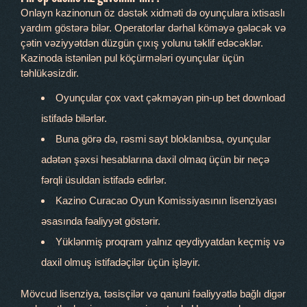
Onlayn kazinonun öz dəstək xidməti də oyunçulara ixtisaslı
yardım göstərə bilər. Operatorlar dərhal köməyə gələcək və
çətin vəziyyətdən düzgün çıxış yolunu təklif edəcəklər.
Kazinoda istənilən pul köçürmələri oyunçular üçün
təhlükəsizdir.
Oyunçular çox vaxt çəkməyən pin-up bet download
istifadə bilərlər.
Buna görə də, rəsmi sayt bloklanıbsa, oyunçular
adətən şəxsi hesablarına daxil olmaq üçün bir neçə
fərqli üsuldan istifadə edirlər.
Kazino Curacao Oyun Komissiyasının lisenziyası
əsasında fəaliyyət göstərir.
Yüklənmiş proqram yalnız qeydiyyatdan keçmiş və
daxil olmuş istifadəçilər üçün işləyir.
Mövcud lisenziya, təsisçilər və qanuni fəaliyyətlə bağlı digər