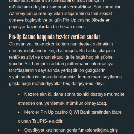
təhlükəsiz, etibarlı və funksional olmalı, həmçinin
müntəzəm uduşlara zəmanət verməlidirlər. Son zamanlar
Azərbaycan qumar oyunları istiqamətində fəal inkişaf
etməyə başlayıb və bu gün Pin-Up casino ölkədə ən
populyar kazinolardan biri hesab olunur.
Pin-Up Casino haqqında tez-tez verilən suallar
Ən asan yol, bukmeker kontorunun dəstək xidmətinin
nümayəndələrindən keçid almaqdır. Bu halda, əlaqənin
təhlükəsizliyi və onun aktuallığı ilə bağlı heç bir şübhə
yoxdur. Siz həmçinin adətən platformanın informasiya
tərəfdaşlarının saytlarında yerləşdirilən güzgülərin
siyahısından istifadə edə bilərsiniz. İdman mərc saytlarına
girişlə bağlı məhdudiyyətlər heç də qeyri-adi deyil.
Nəzərə alın ki, daha sonra texniki dəstəyə müraciət
etmədən onu yeniləmək mümkün olmayacaq.
Mərclər Pin Up casino QIWI Bank tərəfindən idarə
olunan TsUPIS-ə aiddir.
Qeydiyyat kazinonun geniş funksionallığına giriş