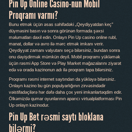
Pin Up Online Casino-nun Mobil
Proqramı varmı?
Bunu etmək üçün əsas səhifədəki „Qeydiyyatdan keç”
düyməsini basın və sonra görünən formada şəxsi
məlumatları daxil edin. Onlayn Pin Up casino online rubl,
manat, dollar və avro ilə mərc etmək imkanı verir.
Qeydiyyat zamanı valyutanı seçə bilərsiniz, bundan sonra
onu dəyişdirmək mümkün deyil. Mobil proqramı yükləmək
üçün rəsmi App Store və Play Market mağazalarını ziyarət
edə və orada kazinonun adı ilə proqram tapa bilərsiniz.
Proqramı rəsmi internet saytından da yükləyə bilərsiniz.
Onlayn kazino bu gün populyarlığının zirvəsindədir
vəistifadəçilərə hər dəfə daha çox yeni imkanlartəqdim edir.
Ölkəmizdə qumar oyunlarının aparıcı virtualplatforması Pin
Up onlayn kazinodur.
Pin Up Bet rəsmi saytı bloklana
bilərmi?