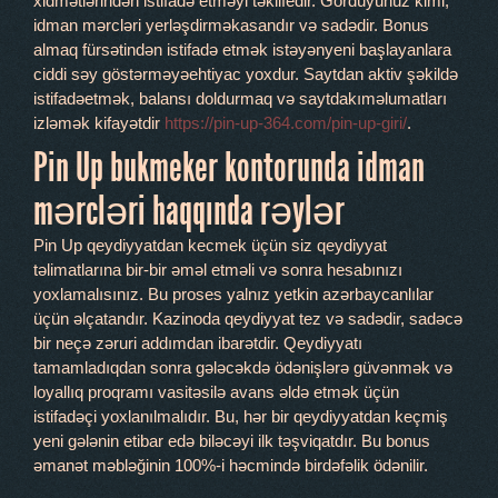
xidmətlərindən istifadə etməyi təklifedir. Gördüyünüz kimi,
idman mərcləri yerləşdirməkasandır və sadədir. Bonus
almaq fürsətindən istifadə etmək istəyənyeni başlayanlara
ciddi səy göstərməyəehtiyac yoxdur. Saytdan aktiv şəkildə
istifadəetmək, balansı doldurmaq və saytdakıməlumatları
izləmək kifayətdir
https://pin-up-364.com/pin-up-giri/
.
Pin Up bukmeker kontorunda idman
mərcləri haqqında rəylər
Pin Up qeydiyyatdan kecmek üçün siz qeydiyyat
təlimatlarına bir-bir əməl etməli və sonra hesabınızı
yoxlamalısınız. Bu proses yalnız yetkin azərbaycanlılar
üçün əlçatandır. Kazinoda qeydiyyat tez və sadədir, sadəcə
bir neçə zəruri addımdan ibarətdir. Qeydiyyatı
tamamladıqdan sonra gələcəkdə ödənişlərə güvənmək və
loyallıq proqramı vasitəsilə avans əldə etmək üçün
istifadəçi yoxlanılmalıdır. Bu, hər bir qeydiyyatdan keçmiş
yeni gələnin etibar edə biləcəyi ilk təşviqatdır. Bu bonus
əmanət məbləğinin 100%-i həcmində birdəfəlik ödənilir.