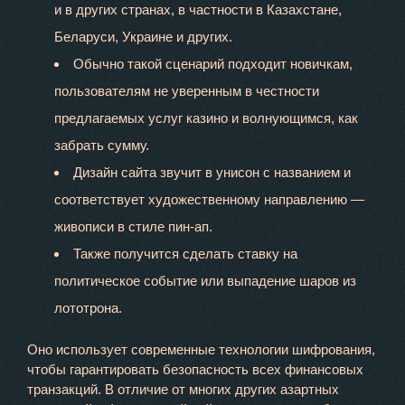
и в других странах, в частности в Казахстане,
Беларуси, Украине и других.
Обычно такой сценарий подходит новичкам,
пользователям не уверенным в честности
предлагаемых услуг казино и волнующимся, как
забрать сумму.
Дизайн сайта звучит в унисон с названием и
соответствует художественному направлению —
живописи в стиле пин-ап.
Также получится сделать ставку на
политическое событие или выпадение шаров из
лототрона.
Оно использует современные технологии шифрования,
чтобы гарантировать безопасность всех финансовых
транзакций. В отличие от многих других азартных