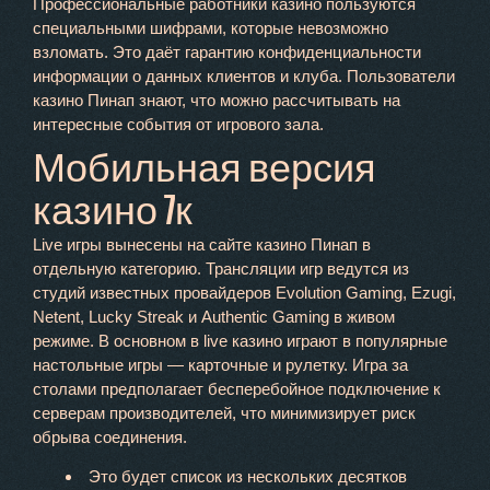
Профессиональные работники казино пользуются
специальными шифрами, которые невозможно
взломать. Это даёт гарантию конфиденциальности
информации о данных клиентов и клуба. Пользователи
казино Пинап знают, что можно рассчитывать на
интересные события от игрового зала.
Мобильная версия
казино 7к
Live игры вынесены на сайте казино Пинап в
отдельную категорию. Трансляции игр ведутся из
студий известных провайдеров Evolution Gaming, Ezugi,
Netent, Lucky Streak и Authentic Gaming в живом
режиме. В основном в live казино играют в популярные
настольные игры — карточные и рулетку. Игра за
столами предполагает бесперебойное подключение к
серверам производителей, что минимизирует риск
обрыва соединения.
Это будет список из нескольких десятков