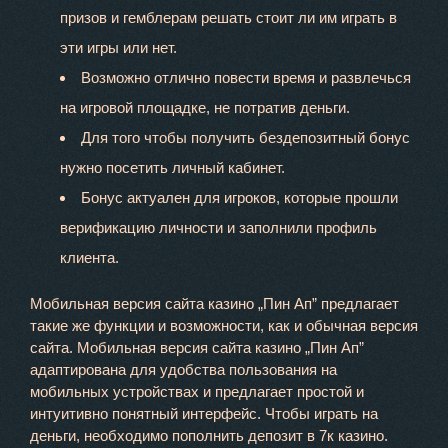
призов и гемблерам решать стоит ли им играть в
эти игры или нет.
Возможно отлично повести время и развлечься
на игровой площадке, не потратив деньги.
Для того чтобы получить бездепозитный бонус
нужно посетить личный кабинет.
Бонус актуален для игроков, которые прошли
верификацию личности и заполнили профиль
клиента.
Мобильная версия сайта казино „Пин Ап” предлагает
такие же функции и возможности, как и обычная версия
сайта. Мобильная версия сайта казино „Пин Ап”
адаптирована для удобства пользования на
мобильных устройствах и предлагает простой и
интуитивно понятный интерфейс. Чтобы играть на
деньги, необходимо пополнить депозит в 7к казино.