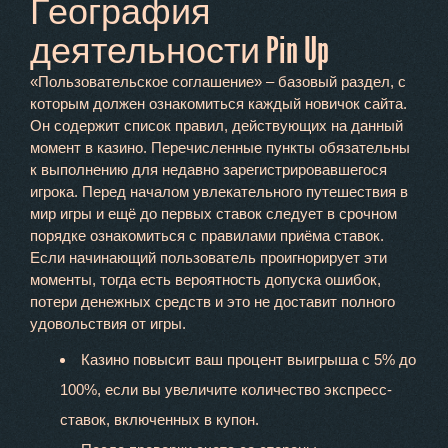
География
деятельности Pin Up
«Пользовательское соглашение» – базовый раздел, с
которым должен ознакомиться каждый новичок сайта.
Он содержит список правил, действующих на данный
момент в казино. Перечисленные пункты обязательны
к выполнению для недавно зарегистрировавшегося
игрока. Перед началом увлекательного путешествия в
мир игры и ещё до первых ставок следует в срочном
порядке ознакомиться с правилами приёма ставок.
Если начинающий пользователь проигнорирует эти
моменты, тогда есть вероятность допуска ошибок,
потери денежных средств и это не доставит полного
удовольствия от игры.
Казино повысит ваш процент выигрыша с 5% до
100%, если вы увеличите количество экспресс-
ставок, включенных в купон.