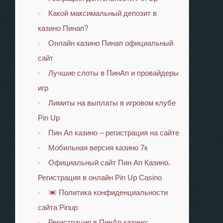
Какой максимальный депозит в
казино Пинап?
Онлайн казино Пинап официальный
сайт
Лучшие слоты в ПинАп и провайдеры
игр
Лимиты на выплаты в игровом клубе
Pin Up
Пин Ап казино – регистрация на сайте
Мобильная версия казино 7к
Официальный сайт Пин Ап Казино.
Регистрация в онлайн Pin Up Casino
Политика конфиденциальности
сайта Pinup
Регистрация в ПинАп казино: