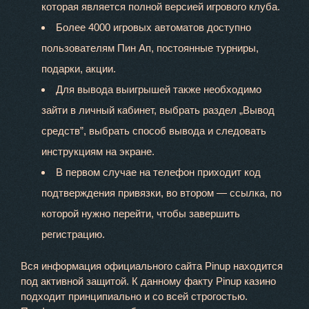
которая является полной версией игрового клуба.
Более 4000 игровых автоматов доступно
пользователям Пин Ап, постоянные турниры,
подарки, акции.
Для вывода выигрышей также необходимо
зайти в личный кабинет, выбрать раздел „Вывод
средств”, выбрать способ вывода и следовать
инструкциям на экране.
В первом случае на телефон приходит код
подтверждения привязки, во втором — ссылка, по
которой нужно перейти, чтобы завершить
регистрацию.
Вся информация официального сайта Pinup находится
под активной защитой. К данному факту Pinup казино
подходит принципиально и со всей строгостью.