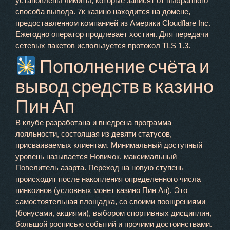
установлены лимиты, которые зависят от выбранного
способа вывода. 7к казино находится на домене,
предоставленном компанией из Америки Cloudflare Inc.
Ежегодно оператор продлевает хостинг. Для передачи
сетевых пакетов используется протокол TLS 1.3.
Пополнение счёта и
вывод средств в казино
Пин Ап
В клубе разработана и внедрена программа
лояльности, состоящая из девяти статусов,
присваиваемых клиентам. Минимальный доступный
уровень называется Новичок, максимальный –
Повелитель азарта. Переход на новую ступень
происходит после накопления определенного числа
пинкоинов (условных монет казино Пин Ап). Это
самостоятельная площадка, со своими поощрениями
(бонусами, акциями), выбором спортивных дисциплин,
большой росписью событий и прочими достоинствами.