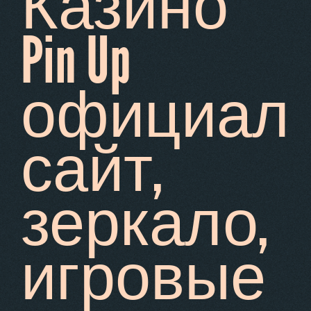
Казино
Pin Up
официал
сайт,
зеркало,
игровые