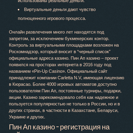
использованы реальные деньги.
Виртуальные деньги дают чувство
полноценного игрового процесса.
Онлайн развлечения много лет находятся под
запретом, за исключением букмекерских контор.
Контроль за виртуальными площадками возложен на
Роскомнадзор, который вносит в “черный список”
официальные адреса казино. Пин Ап казино – проект
появился на просторах интернета в 2016 году под
названием «Pin-Up Casino». Официальный сайт
принадлежит компании Carletta N.V, имеющая лицензию
в Кюрасао. Более 4000 игровых автоматов доступно
пользователям Пин Ап, постоянные турниры, подарки,
акции. Казино зарекомендовало себя как надежное и
пользуется популярностью не только в России, но и в
других странах, в частности в Казахстане, Беларуси,
Украине и других.
Пин Ап казино – регистрация на