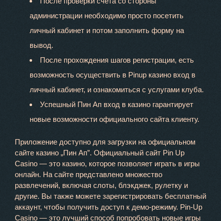
После проверки счета со стороны
администрации необходимо просто посетить
личный кабинет и потом заполнить форму на
вывод.
После прохождения шагов регистрации, есть
возможность осуществить в Pinup казино вход в
личный кабинет, и ознакомиться с услугами клуба.
Успешный Пин Ап вход в казино гарантирует
новые возможности официального сайта клиенту.
Приложение доступно для загрузки на официальном
сайте казино „Пин Ап”. Официальный сайт Pin Up
Casino — это казино, которое позволяет играть в игры
онлайн. На сайте представлено множество
развлечений, включая слоты, блэкджек, рулетку и
другие. Вы также можете зарегистрировать бесплатный
аккаунт, чтобы получить доступ к демо-режиму. Pin-Up
Casino — это лучший способ попробовать новые игры