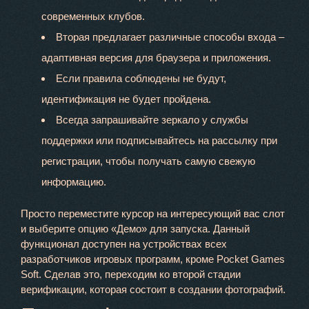
современных клубов.
Вторая предлагает различные способы входа –
адаптивная версия для браузера и приложения.
Если правила соблюдены не будут,
идентификация не будет пройдена.
Всегда запрашивайте зеркало у службы
поддержки или подписывайтесь на рассылку при
регистрации, чтобы получать самую свежую
информацию.
Просто переместите курсор на интересующий вас слот
и выберите опцию «Демо» для запуска. Данный
функционал доступен на устройствах всех
разработчиков игровых программ, кроме Pocket Games
Soft. Сделав это, переходим ко второй стадии
верификации, которая состоит в создании фотографий.