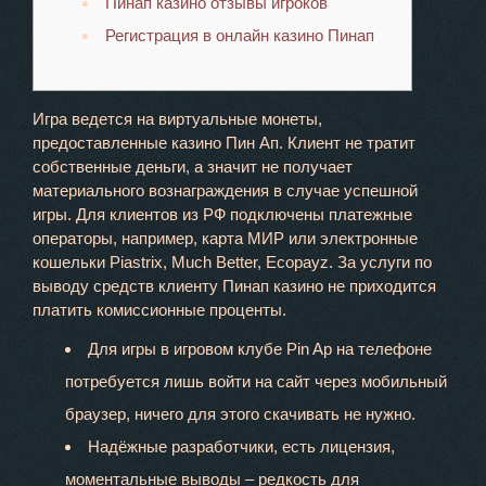
Пинап казино отзывы игроков
Регистрация в онлайн казино Пинап
Игра ведется на виртуальные монеты,
предоставленные казино Пин Ап. Клиент не тратит
собственные деньги, а значит не получает
материального вознаграждения в случае успешной
игры. Для клиентов из РФ подключены платежные
операторы, например, карта МИР или электронные
кошельки Piastrix, Much Better, Ecopayz. За услуги по
выводу средств клиенту Пинап казино не приходится
платить комиссионные проценты.
Для игры в игровом клубе Pin Ap на телефоне
потребуется лишь войти на сайт через мобильный
браузер, ничего для этого скачивать не нужно.
Надёжные разработчики, есть лицензия,
моментальные выводы – редкость для