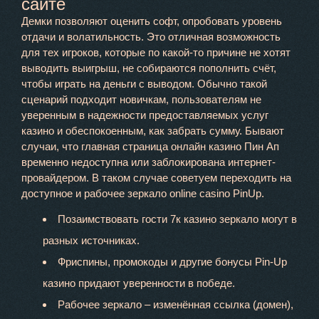
сайте
Демки позволяют оценить софт, опробовать уровень
отдачи и волатильность. Это отличная возможность
для тех игроков, которые по какой-то причине не хотят
выводить выигрыш, не собираются пополнить счёт,
чтобы играть на деньги с выводом. Обычно такой
сценарий подходит новичкам, пользователям не
уверенным в надежности предоставляемых услуг
казино и обеспокоенным, как забрать сумму. Бывают
случаи, что главная страница онлайн казино Пин Ап
временно недоступна или заблокирована интернет-
провайдером. В таком случае советуем переходить на
доступное и рабочее зеркало online casino PinUp.
Позаимствовать гости 7к казино зеркало могут в
разных источниках.
Фриспины, промокоды и другие бонусы Pin-Up
казино придают уверенности в победе.
Рабочее зеркало – изменённая ссылка (домен),