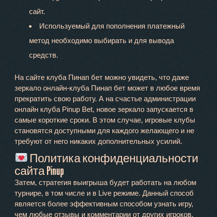
сайт.
Используемый для пополнения платежный
метод необходимо выбирать и для вывода
средств.
На сайте клуба Пинап бет можно увидеть, что даже
зеркало онлайн-клуба Пинап бет может в любое время
прекратить свою работу. А на счастье администрации
онлайн клуба Pinup Bet, новое зеркало запускается в
самые короткие сроки. В этом случае, игровые клубы
становятся доступными для каждого желающего и не
требуют от него никаких дополнительных усилий.
Политика конфиденциальности
сайта Pinup
Затем, стратегия выигрыша будет работать на любом
турнире, в том числе и в Live режиме. Данный способ
является более эффективным способом узнать игру,
чем любые отзывы и комментарии от других игроков.