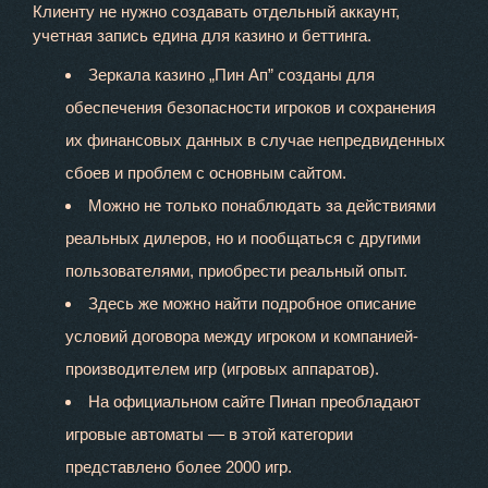
Клиенту не нужно создавать отдельный аккаунт,
учетная запись едина для казино и беттинга.
Зеркала казино „Пин Ап” созданы для
обеспечения безопасности игроков и сохранения
их финансовых данных в случае непредвиденных
сбоев и проблем с основным сайтом.
Можно не только понаблюдать за действиями
реальных дилеров, но и пообщаться с другими
пользователями, приобрести реальный опыт.
Здесь же можно найти подробное описание
условий договора между игроком и компанией-
производителем игр (игровых аппаратов).
На официальном сайте Пинап преобладают
игровые автоматы — в этой категории
представлено более 2000 игр.