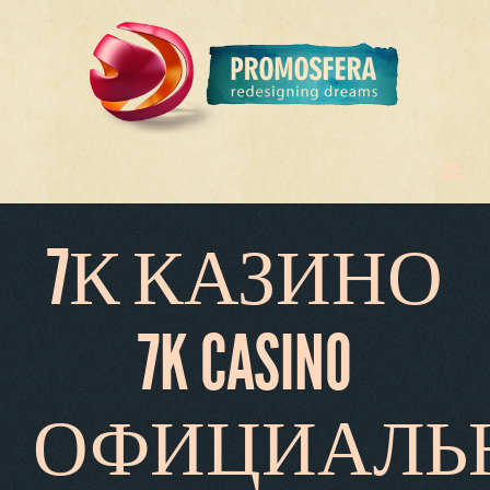
7К КАЗИНО
7K CASINO
ОФИЦИАЛЬ