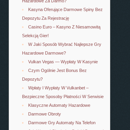
Hazardowe Za Darmo?
Kasyna Oferujące Darmowe Spiny Bez
Depozytu Za Rejestrację
Casino Euro – Kasyno Z Niesamowitą
Selekcją Gier!
W Jaki Sposób Wybrać Najlepsze Gry
Hazardowe Darmowe?
Vulkan Vegas — Wypłaty W Kasynie
Czym Ogólnie Jest Bonus Bez
Depozytu?
Wpłaty I Wypłaty W Vulkanbet –
Bezpieczne Sposoby Płatności W Serwisie
Klasyczne Automaty Hazardowe
Darmowe Obroty
Darmowe Gry Automaty Na Telefon