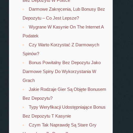
Bez Depozytu W Polsce
Darmowe Zakręcenia, Lub Bonusy Bez
Depozytu – Co Jest Lepsze?
Wygrane W Kasynie On The Internet A
Podatek
Czy Warto Korzystać Z Darmowych
Spinów?
Bonus Powitalny Bez Depozytu Jako
Darmowe Spiny Do Wykorzystania W
Grach
Jakie Rodzaje Gier Są Objęte Bonusem
Bez Depozytu?
Typy Weryfikacji Udostępniające Bonus
Bez Depozytu T Kasynie
Czym Tak Naprawdę Są Stare Gry