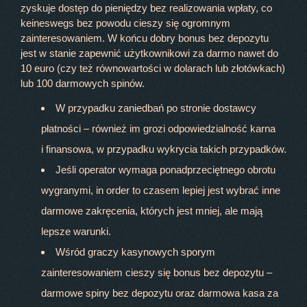
zyskuje dostęp do pieniędzy bez realizowania wpłaty, co
keineswegs bez powodu cieszy się ogromnym
zainteresowaniem. W końcu dobry bonus bez depozytu
jest w stanie zapewnić użytkownikowi za darmo nawet do
10 euro (czy też równowartości w dolarach lub złotówkach)
lub 100 darmowych spinów.
W przypadku zaniedbań po stronie dostawcy
płatności – również im grozi odpowiedzialność karna
i finansowa, w przypadku wykrycia takich przypadków.
Jeśli operator wymaga ponadprzeciętnego obrotu
wygranymi, in order to czasem lepiej jest wybrać inne
darmowe zakręcenia, których jest mniej, ale mają
lepsze warunki.
Wśród graczy kasynowych sporym
zainteresowaniem cieszy się bonus bez depozytu –
darmowe spiny bez depozytu oraz darmowa kasa za