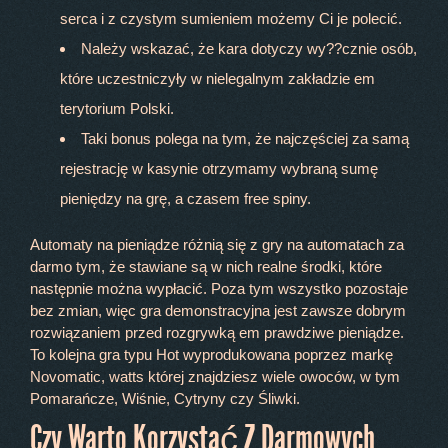
serca i z czystym sumieniem możemy Ci je polecić.
Należy wskazać, że kara dotyczy wy??cznie osób,
które uczestniczyły w nielegalnym zakładzie em
terytorium Polski.
Taki bonus polega na tym, że najczęściej za samą
rejestrację w kasynie otrzymamy wybraną sumę
pieniędzy na grę, a czasem free spiny.
Automaty na pieniądze różnią się z gry na automatach za
darmo tym, że stawiane są w nich realne środki, które
następnie można wypłacić. Poza tym wszystko pozostaje
bez zmian, więc gra demonstracyjna jest zawsze dobrym
rozwiązaniem przed rozgrywką em prawdziwe pieniądze.
To kolejna gra typu Hot wyprodukowana poprzez markę
Novomatic, watts której znajdziesz wiele owoców, w tym
Pomarańcze, Wiśnie, Cytryny czy Śliwki.
Czy Warto Korzystać Z Darmowych