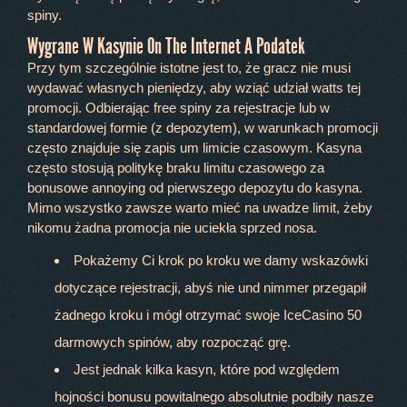
spiny.
Wygrane W Kasynie On The Internet A Podatek
Przy tym szczególnie istotne jest to, że gracz nie musi
wydawać własnych pieniędzy, aby wziąć udział watts tej
promocji. Odbierając free spiny za rejestracje lub w
standardowej formie (z depozytem), w warunkach promocji
często znajduje się zapis um limicie czasowym. Kasyna
często stosują politykę braku limitu czasowego za
bonusowe annoying od pierwszego depozytu do kasyna.
Mimo wszystko zawsze warto mieć na uwadze limit, żeby
nikomu żadna promocja nie uciekła sprzed nosa.
Pokażemy Ci krok po kroku we damy wskazówki
dotyczące rejestracji, abyś nie und nimmer przegapił
żadnego kroku i mógł otrzymać swoje IceCasino 50
darmowych spinów, aby rozpocząć grę.
Jest jednak kilka kasyn, które pod względem
hojności bonusu powitalnego absolutnie podbiły nasze