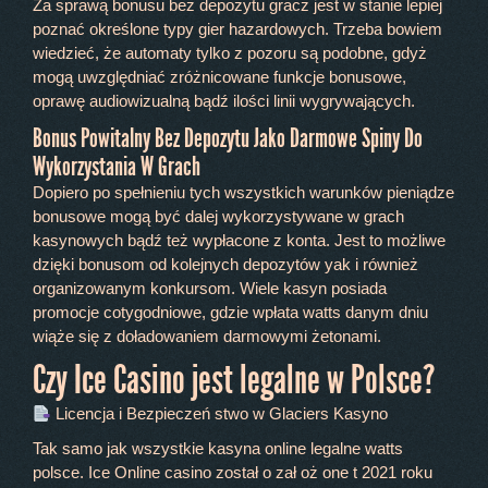
Za sprawą bonusu bez depozytu gracz jest w stanie lepiej
poznać określone typy gier hazardowych. Trzeba bowiem
wiedzieć, że automaty tylko z pozoru są podobne, gdyż
mogą uwzględniać zróżnicowane funkcje bonusowe,
oprawę audiowizualną bądź ilości linii wygrywających.
Bonus Powitalny Bez Depozytu Jako Darmowe Spiny Do
Wykorzystania W Grach
Dopiero po spełnieniu tych wszystkich warunków pieniądze
bonusowe mogą być dalej wykorzystywane w grach
kasynowych bądź też wypłacone z konta. Jest to możliwe
dzięki bonusom od kolejnych depozytów yak i również
organizowanym konkursom. Wiele kasyn posiada
promocje cotygodniowe, gdzie wpłata watts danym dniu
wiąże się z doładowaniem darmowymi żetonami.
Czy Ice Casino jest legalne w Polsce?
Licencja i Bezpieczeń stwo w Glaciers Kasyno
Tak samo jak wszystkie kasyna online legalne watts
polsce. Ice Online casino został o zał oż one t 2021 roku