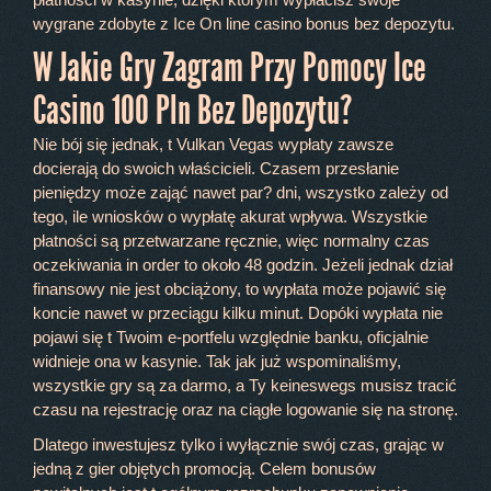
wygrane zdobyte z Ice On line casino bonus bez depozytu.
W Jakie Gry Zagram Przy Pomocy Ice
Casino 100 Pln Bez Depozytu?
Nie bój się jednak, t Vulkan Vegas wypłaty zawsze
docierają do swoich właścicieli. Czasem przesłanie
pieniędzy może zająć nawet par? dni, wszystko zależy od
tego, ile wniosków o wypłatę akurat wpływa. Wszystkie
płatności są przetwarzane ręcznie, więc normalny czas
oczekiwania in order to około 48 godzin. Jeżeli jednak dział
finansowy nie jest obciążony, to wypłata może pojawić się
koncie nawet w przeciągu kilku minut. Dopóki wypłata nie
pojawi się t Twoim e-portfelu względnie banku, oficjalnie
widnieje ona w kasynie. Tak jak już wspominaliśmy,
wszystkie gry są za darmo, a Ty keineswegs musisz tracić
czasu na rejestrację oraz na ciągłe logowanie się na stronę.
Dlatego inwestujesz tylko i wyłącznie swój czas, grając w
jedną z gier objętych promocją. Celem bonusów