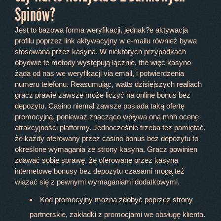
Spinów?
Jest to bazowa forma weryfikacji, jednak?e aktywacja
profilu poprzez link aktywacyjny w e-mailu również bywa
stosowana przez kasyna. W niektórych przypadkach
obydwie te metody występują łącznie, the więc kasyno
żąda od nas we weryfikacji via email, i potwierdzenia
numeru telefonu. Reasumując, watts dzisiejszych realiach
gracz prawie zawsze może liczyć na online bonus bez
depozytu. Casino niemal zawsze posiada taką ofertę
promocyjną, ponieważ znacząco wpływa ona mhh ocenę
atrakcyjności platformy. Jednocześnie trzeba też pamiętać,
że każdy oferowany przez casino bonus bez depozytu to
określone wymagania ze strony kasyna. Gracz powinien
zdawać sobie sprawę, że oferowane przez kasyna
internetowe bonusy bez depozytu czasami mogą też
wiązać się z pewnymi wymaganiami dodatkowymi.
Kod promocyjny można zdobyć poprzez strony
partnerskie, zakładki z promocjami we obsługę klienta.