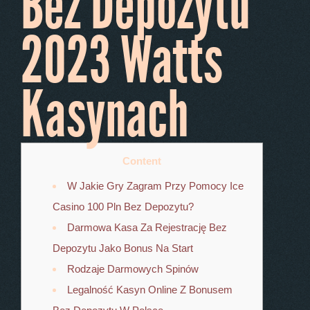
Bez Depozytu
2023 Watts
Kasynach
Content
W Jakie Gry Zagram Przy Pomocy Ice
Casino 100 Pln Bez Depozytu?
Darmowa Kasa Za Rejestrację Bez
Depozytu Jako Bonus Na Start
Rodzaje Darmowych Spinów
Legalność Kasyn Online Z Bonusem