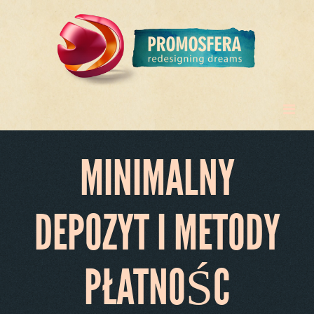
MINIMALNY
DEPOZYT I METODY
PŁATNOŚC