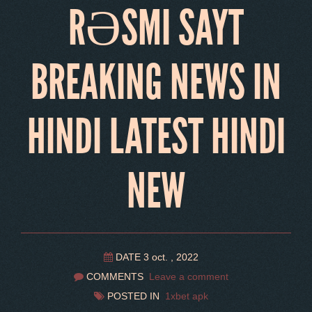
RƏSMI SAYT
BREAKING NEWS IN
HINDI LATEST HINDI
NEW
DATE 3 oct. , 2022
COMMENTS
Leave a comment
POSTED IN
1xbet apk