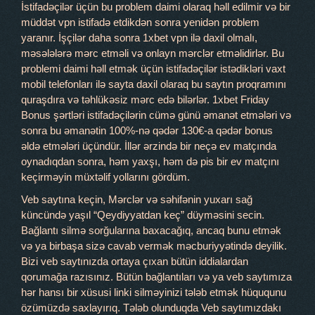
İstifadəçilər üçün bu problem daimi olaraq həll edilmir və bir
müddət vpn istifadə etdikdən sonra yenidən problem
yaranır. İşçilər daha sonra 1xbet vpn ilə daxil olmalı,
məsələlərə mərc etməli və onlayn mərclər etməlidirlər. Bu
problemi daimi həll etmək üçün istifadəçilər istədikləri vaxt
mobil telefonları ilə sayta daxil olaraq bu saytın proqramını
quraşdıra və təhlükəsiz mərc edə bilərlər. 1xbet Friday
Bonus şərtləri istifadəçilərin cümə günü əmanət etmələri və
sonra bu əmanətin 100%-nə qədər 130€-a qədər bonus
əldə etmələri üçündür. İllər ərzində bir neçə ev matçında
oynadıqdan sonra, həm yaxşı, həm də pis bir ev matçını
keçirməyin müxtəlif yollarını gördüm.
Veb saytına keçin, Mərclər və səhifənin yuxarı sağ
küncündə yaşıl “Qeydiyyatdan keç” düyməsini secin.
Bağlantı silmə sorğularına baxacağıq, ancaq bunu etmək
və ya birbaşa sizə cavab vermək məcburiyyətində deyilik.
Bizi veb saytınızda ortaya çıxan bütün iddialardan
qorumağa razısınız. Bütün bağlantıları və ya veb saytımıza
hər hansı bir xüsusi linki silməyinizi tələb etmək hüququnu
özümüzdə saxlayırıq. Tələb olunduqda Veb saytımızdakı