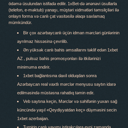
ödəmə üsulundan istifadə edilir. 1xBet-də ənənəvi üsullarla
(telefon, e-məktub) yanaşı, müştəri xidmətləri təmsilçiləri ilə
onlayn forma və canlı çat vasitəsilə əlaqə saxlamaq
mümkündür.
Bir çox azərbaycanlı üçün idman mərcləri günlərinin
ayrılmaz hissəsinə çevrilib.
Ən yüksək canlı bahis əmsallarını təklif edən 1xbet
AZ , pulsuz bahis promosyonları ilə itkilərinizi
minimuma endirir.
1xbet bağlantısına daxil olduqdan sonra
Azərbaycan real vaxtlı mərclər menyusu saytın idarə
edilməsində müstəsna rahatlıq təmin edir.
Veb saytına keçin, Mərclər və səhifənin yuxarı sağ
küncündə yaşıl «Qeydiyyatdan keç» düyməsini secin
1xbet azerbaijan.
Turnirin canlı yayımı iştirakçılara eyni zamanda