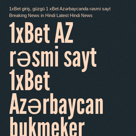
1xBet giriş, güzgü 1 xBet Azərbaycanda rəsmi sayt
Breaking News in Hindi Latest Hindi News
1xBet AZ
rəsmi sayt
1xBet
Azərbaycan
bukmeker