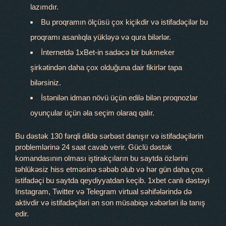
lazımdır.
Bu proqramın ölçüsü çox kiçikdir və istifadəçilər bu
proqramı asanlıqla yükləyə və qura bilərlər.
İnternetdə 1xBet-in sadəcə bir bukmeker
şirkətindən daha çox olduğuna dair fikirlər tapa
bilərsiniz.
İstənilən idman növü üçün edilə bilən proqnozlar
oyunçular üçün əla seçim olaraq qalır.
Bu dəstək 130 fərqli dildə sərbəst danışır və istifadəçilərin
problemlərinə 24 saat cavab verir. Güclü dəstək
komandasının olması iştirakçıların bu saytda özlərini
təhlükəsiz hiss etməsinə səbəb olub və hər gün daha çox
istifadəçi bu saytda qeydiyyatdan keçib. 1xbet canlı dəstəyi
Instagram, Twitter və Telegram virtual səhifələrində də
aktivdir və istifadəçiləri ən son müsabiqə xəbərləri ilə tanış
edir.