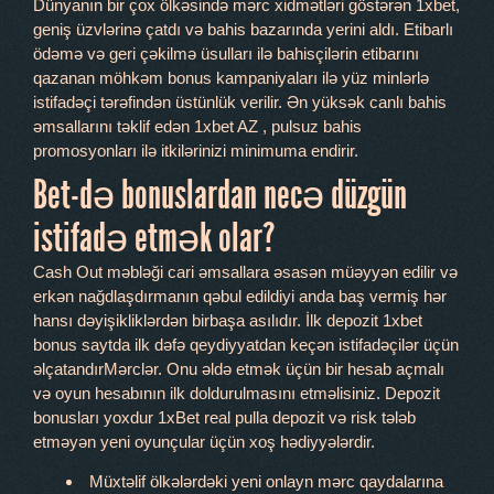
Dünyanın bir çox ölkəsində mərc xidmətləri göstərən 1xbet,
geniş üzvlərinə çatdı və bahis bazarında yerini aldı. Etibarlı
ödəmə və geri çəkilmə üsulları ilə bahisçilərin etibarını
qazanan möhkəm bonus kampaniyaları ilə yüz minlərlə
istifadəçi tərəfindən üstünlük verilir. Ən yüksək canlı bahis
əmsallarını təklif edən 1xbet AZ , pulsuz bahis
promosyonları ilə itkilərinizi minimuma endirir.
Bet-də bonuslardan necə düzgün
istifadə etmək olar?
Cash Out məbləği cari əmsallara əsasən müəyyən edilir və
erkən nağdlaşdırmanın qəbul edildiyi anda baş vermiş hər
hansı dəyişikliklərdən birbaşa asılıdır. İlk depozit 1xbet
bonus saytda ilk dəfə qeydiyyatdan keçən istifadəçilər üçün
əlçatandırMərclər. Onu əldə etmək üçün bir hesab açmalı
və oyun hesabının ilk doldurulmasını etməlisiniz. Depozit
bonusları yoxdur 1xBet real pulla depozit və risk tələb
etməyən yeni oyunçular üçün xoş hədiyyələrdir.
Müxtəlif ölkələrdəki yeni onlayn mərc qaydalarına