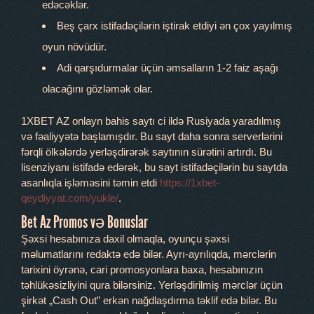
edəcəklər.
Beş çarx istifadəçilərin iştirak etdiyi ən çox yayılmış
oyun növüdür.
Adi qarşıdurmalar üçün əmsalların 1-2 faiz aşağı
olacağını gözləmək olar.
1XBET AZ onlayn bahis saytı ci ildə Rusiyada yaradılmış
və fəaliyyətə başlamışdır. Bu sayt daha sonra serverlərini
fərqli ölkələrdə yerləşdirərək saytının sürətini artırdı. Bu
lisenziyanı istifadə edərək, bu sayt istifadəçilərin bu saytda
asanlıqla işləməsini təmin etdi
https://1xbet-
qeydiyyat.com/yukle/
.
Bet Az Promos və Bonuslar
Şəxsi hesabınıza daxil olmaqla, oyunçu şəxsi
məlumatlarını redaktə edə bilər. Ayrı-ayrılıqda, mərclərin
tarixini öyrənə, cari promosyonlara baxa, hesabınızın
təhlükəsizliyini qura bilərsiniz. Yerləşdirilmiş mərclər üçün
şirkət „Cash Out” erkən nağdlaşdırma təklif edə bilər. Bu