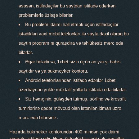
əsasən, istifadəçilər bu saytdan istifadə edərkən
problemlərlə üzləşə bilərlər.
Bu problemi daimi həll etmək üçün istifadəçilər
istədikləri vaxt mobil telefonları ilə sayta daxil olaraq bu
saytın proqramını quraşdıra və təhlükəsiz mərc edə
bilərlər.
Əgər belədirsə, 1xbet sizin üçün ən yaxşı bahis
saytıdır və ya bukmеykеr kontoru.
Android telefonlarından istifadə edənlər 1xbet
azerbaycan yukle müxtəlif yollarla istifadə edə bilərlər.
Siz həmçinin, güləşdən tutmuş, sörfinq və krossfit
turnirlərinə qədər mövcud olan istənilən idman üzrə
mərc edə bilərsiniz.
Hazırda bukmeker kontorundan 400 mindən çox daimi
ziyarətçi istifadə edir. Əsas üstünlüklərə yüksək əmsallar,