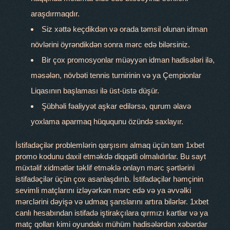
araşdırmaqdır.
Siz xəttə keçdikdən və orada təmsil olunan idman
növlərini öyrəndikdən sonra mərc edə bilərsiniz.
Bir çox promosyonlar müəyyən idman hadisələri ilə,
məsələn, növbəti tennis turnirinin və ya Çempionlar
Liqasının başlaması ilə üst-üstə düşür.
Şübhəli fəaliyyət aşkar edilərsə, qurum əlavə
yoxlama aparmaq hüququnu özündə saxlayır.
İstifadəçilər problemlərin qarşısını almaq üçün tam 1xbet
promo kodunu daxil etməkdə diqqətli olmalıdırlar. Bu sayt
müxtəlif xidmətlər təklif etməklə onlayn mərc şərtlərini
istifadəçilər üçün çox asanlaşdırıb. İstifadəçilər həmçinin
sevimli matçlarını izləyərkən mərc edə və ya əvvəlki
mərclərini dəyişə və udmaq şanslarını artıra bilərlər. 1xbet
canlı hesabından istifadə iştirakçılara qırmızı kartlar və ya
matç qolları kimi oyundakı mühüm hadisələrdən xəbərdar