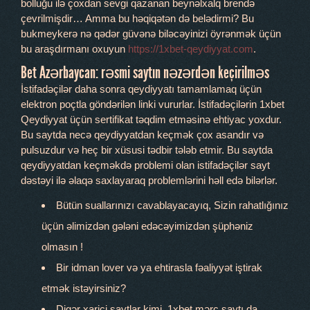
bolluğu ilə çoxdan sevgi qazanan beynəlxalq brendə
çevrilmişdir… Amma bu həqiqətən də belədirmi? Bu
bukmeykerə nə qədər güvənə biləcəyinizi öyrənmək üçün
bu araşdırmanı oxuyun
https://1xbet-qeydiyyat.com
.
Bet Azərbaycan: rəsmi saytın nəzərdən keçirilməs
İstifadəçilər daha sonra qeydiyyatı tamamlamaq üçün
elektron poçtla göndərilən linki vururlar. İstifadəçilərin 1xbet
Qeydiyyat üçün sertifikat təqdim etməsinə ehtiyac yoxdur.
Bu saytda necə qeydiyyatdan keçmək çox asandır və
pulsuzdur və heç bir xüsusi tədbir tələb etmir. Bu saytda
qeydiyyatdan keçməkdə problemi olan istifadəçilər sayt
dəstəyi ilə əlaqə saxlayaraq problemlərini həll edə bilərlər.
Bütün suallarınızı cavablayacayıq, Sizin rahatlığınız
üçün əlimizdən gələni edəcəyimizdən şüphəniz
olmasın !
Bir idman lover və ya ehtirasla fəaliyyət iştirak
etmək istəyirsiniz?
Digər xarici saytlar kimi, 1xbet mərc saytı da