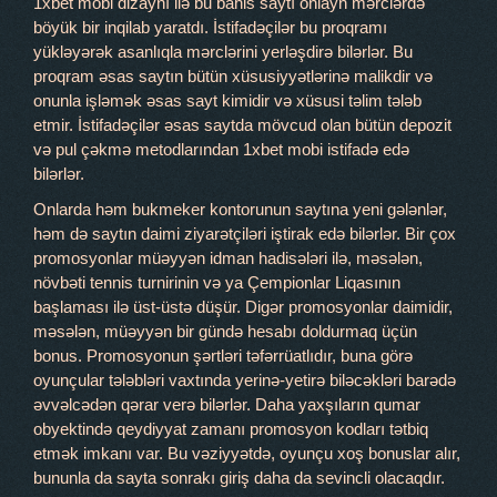
1xbet mobi dizaynı ilə bu bahis saytı onlayn mərclərdə
böyük bir inqilab yaratdı. İstifadəçilər bu proqramı
yükləyərək asanlıqla mərclərini yerləşdirə bilərlər. Bu
proqram əsas saytın bütün xüsusiyyətlərinə malikdir və
onunla işləmək əsas sayt kimidir və xüsusi təlim tələb
etmir. İstifadəçilər əsas saytda mövcud olan bütün depozit
və pul çəkmə metodlarından 1xbet mobi istifadə edə
bilərlər.
Onlarda həm bukmeker kontorunun saytına yeni gələnlər,
həm də saytın daimi ziyarətçiləri iştirak edə bilərlər. Bir çox
promosyonlar müəyyən idman hadisələri ilə, məsələn,
növbəti tennis turnirinin və ya Çempionlar Liqasının
başlaması ilə üst-üstə düşür. Digər promosyonlar daimidir,
məsələn, müəyyən bir gündə hesabı doldurmaq üçün
bonus. Promosyonun şərtləri təfərrüatlıdır, buna görə
oyunçular tələbləri vaxtında yerinə-yetirə biləcəkləri barədə
əvvəlcədən qərar verə bilərlər. Daha yaxşıların qumar
obyektində qeydiyyat zamanı promosyon kodları tətbiq
etmək imkanı var. Bu vəziyyətdə, oyunçu xoş bonuslar alır,
bununla da sayta sonrakı giriş daha da sevincli olacaqdır.