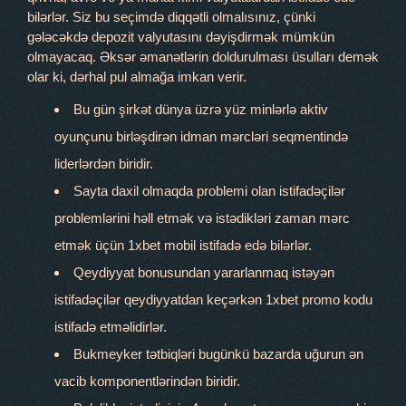
bilərlər. Siz bu seçimdə diqqətli olmalısınız, çünki
gələcəkdə depozit valyutasını dəyişdirmək mümkün
olmayacaq. Əksər əmanətlərin doldurulması üsulları demək
olar ki, dərhal pul almağa imkan verir.
Bu gün şirkət dünya üzrə yüz minlərlə aktiv
oyunçunu birləşdirən idman mərcləri seqmentində
liderlərdən biridir.
Sayta daxil olmaqda problemi olan istifadəçilər
problemlərini həll etmək və istədikləri zaman mərc
etmək üçün 1xbet mobil istifadə edə bilərlər.
Qeydiyyat bonusundan yararlanmaq istəyən
istifadəçilər qeydiyyatdan keçərkən 1xbet promo kodu
istifadə etməlidirlər.
Bukmeyker tətbiqləri bugünkü bazarda uğurun ən
vacib komponentlərindən biridir.