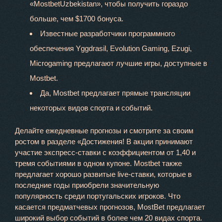
«MostbetUzbekistan», чтобы получить гораздо
больше, чем $1700 бонуса.
Известные разработчики программного
обеспечения Yggdrasil, Evolution Gaming, Ezugi,
Microgaming предлагают лучшие игры, доступные в
Mostbet.
Да, Mostbet предлагает прямые трансляции
некоторых видов спорта и событий.
Делайте ежедневные прогнозы и смотрите за своим
ростом в разделе «Достижения! В акции принимают
участие экспресс-ставки с коэффициентом от 1,40 и
тремя событиями в одном купоне. Mostbet также
предлагает хорошо развитые live-ставки, которые в
последние годы приобрели значительную
популярность среди португальских игроков. Что
касается предматчевых прогнозов, MostBet предлагает
широкий выбор событий в более чем 20 видах спорта.