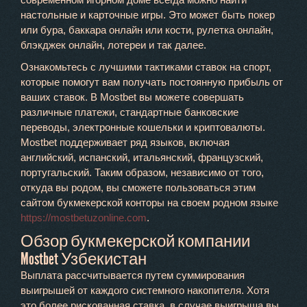
настольные и карточные игры. Это может быть покер
или бура, баккара онлайн или кости, рулетка онлайн,
блэкджек онлайн, лотереи и так далее.
Ознакомьтесь с лучшими тактиками ставок на спорт,
которые помогут вам получать постоянную прибыль от
ваших ставок. В Mostbet вы можете совершать
различные платежи, стандартные банковские
переводы, электронные кошельки и криптовалюты.
Mostbet поддерживает ряд языков, включая
английский, испанский, итальянский, французский,
португальский. Таким образом, независимо от того,
откуда вы родом, вы сможете пользоваться этим
сайтом букмекерской конторы на своем родном языке
https://mostbetuzonline.com
.
Обзор букмекерской компании
Mostbet Узбекистан
Выплата рассчитывается путем суммирования
выигрышей от каждого системного накопителя. Хотя
это более рискованная ставка, в случае выигрыша вы