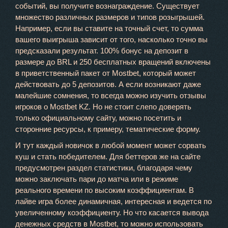
событий, вы получите вознаграждение. Существует
множество различных размеров и типов розыгрышей.
Например, если вы ставите на точный счет, то сумма
вашего выигрыша зависит от того, насколько точно вы
предсказали результат. 100% бонус на депозит в
размере до BRL и 250 бесплатных вращений включены
в приветственный пакет от Mostbet, который может
действовать до 5 депозитов. А если возникают даже
малейшие сомнения, то всегда можно изучить отзывы
игроков о Mostbet KZ. Но не стоит слепо доверять
только официальному сайту, можно посетить и
сторонние ресурсы, к примеру, тематические форму.
И тут каждый новичок в любой момент может сорвать
куш и стать победителем. Для беттеров же на сайте
предусмотрен раздел статистики, благодаря чему
можно заключать пари до матча или в режиме
реального времени по высоким коэффициентам. В
лайве игра более динамичная, интересная и ведется по
увеличенному коэффициенту. Но что касается вывода
денежных средств в Mostbet, то можно использовать