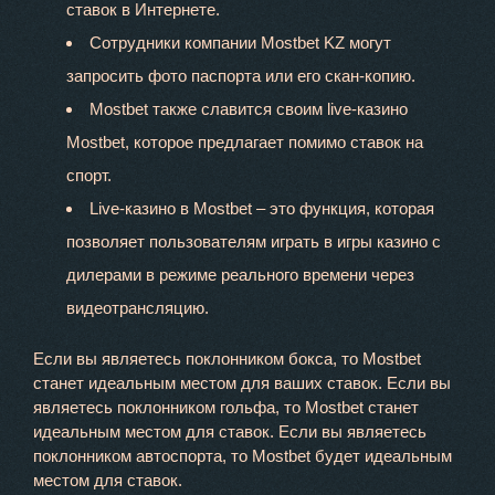
ставок в Интернете.
Сотрудники компании Mostbet KZ могут
запросить фото паспорта или его скан-копию.
Mostbet также славится своим live-казино
Mostbet, которое предлагает помимо ставок на
спорт.
Live-казино в Mostbet – это функция, которая
позволяет пользователям играть в игры казино с
дилерами в режиме реального времени через
видеотрансляцию.
Если вы являетесь поклонником бокса, то Mostbet
станет идеальным местом для ваших ставок. Если вы
являетесь поклонником гольфа, то Mostbet станет
идеальным местом для ставок. Если вы являетесь
поклонником автоспорта, то Mostbet будет идеальным
местом для ставок.