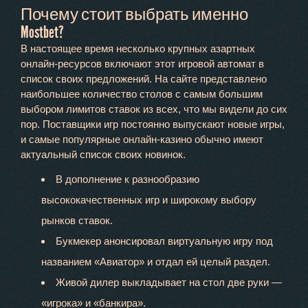
Почему стоит выбрать именно
Mostbet?
В настоящее время несколько крупных азартных
онлайн-ресурсов включают этот игровой автомат в
список своих предложений. На сайте представлено
наибольшее количество столов с самым большим
выбором лимитов ставок из всех, что мы видели до сих
пор. Поставщики игр постоянно выпускают новые игры,
и самые популярные онлайн-казино обычно имеют
актуальный список своих новинок.
В дополнение к разнообразию
высококачественных игр и широкому выбору
рынков ставок.
Букмекер анонсировал виртуальную игру под
названием «Авиатор» и отдал ей целый раздел.
Живой дилер выкладывает на стол две руки —
«игрока» и «банкира».