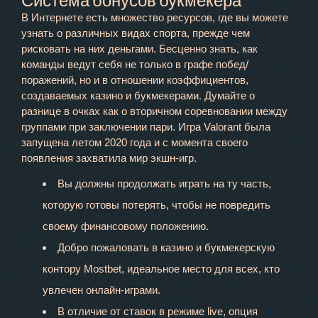
Система бонусов букмекера
В Интернете есть множество ресурсов, где вы можете
узнать о различных видах спорта, прежде чем
рисковать на них деньгами. Бесценно знать, как
команды ведут себя не только в графе побед/
поражений, но и в отношении коэффициентов,
создаваемых казино и букмекерами. Думайте о
разнице в очках как о вторичном соревновании между
группами при заключении пари. Игра Valorant была
запущена летом 2020 года и с момента своего
появления захватила мир экшн-игр.
Вы должны продолжать играть на ту часть,
которую готовы потерять, чтобы не повредить
своему финансовому положению.
Добро пожаловать в казино и букмекерскую
контору Mostbet, идеальное место для всех, кто
увлечен онлайн-играми.
В отличие от ставок в режиме live, опция