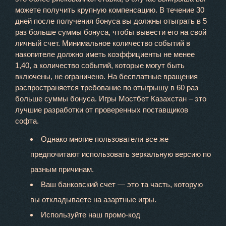
можете получить крупную компенсацию. В течение 30
дней после получения бонуса вы должны отыграть в 5
раз больше суммы бонуса, чтобы вывести его на свой
личный счет. Минимальное количество событий в
накопителе должно иметь коэффициенты не менее
1,40, а количество событий, которые могут быть
включены, не ограничено. На бесплатные вращения
распространяется требование по отыгрышу в 60 раз
больше суммы бонуса. Игры Мостбет Казахстан – это
лучшие разработки от проверенных поставщиков
софта.
Однако многие пользователи все же
предпочитают использовать зеркальную версию по
разным причинам.
Ваш банковский счет — это та часть, которую
вы откладываете на азартные игры.
Используйте наш промо-код