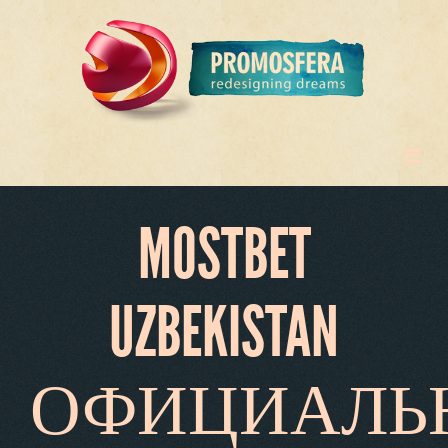
MOSTBET
UZBEKISTAN
ОФИЦИАЛЬ