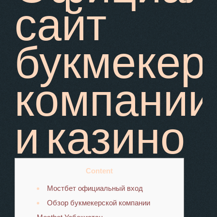
сайт
букмекер
компании
и казино
Content
Мостбет официальный вход
Обзор букмекерской компании