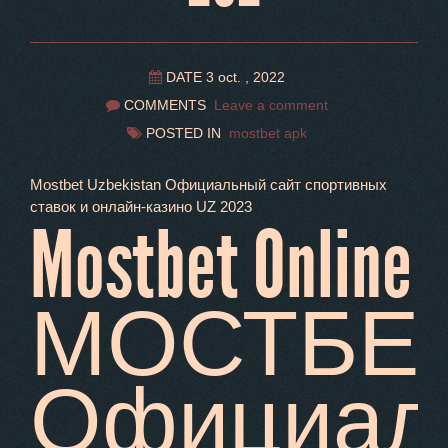
DATE 3 oct. , 2022
COMMENTS
Leave a comment
POSTED IN
mostbet apk
Mostbet Uzbekistan Официальный сайт спортивных
ставок и онлайн-казино UZ 2023
Mostbet Online
МОСТБЕ
Официал