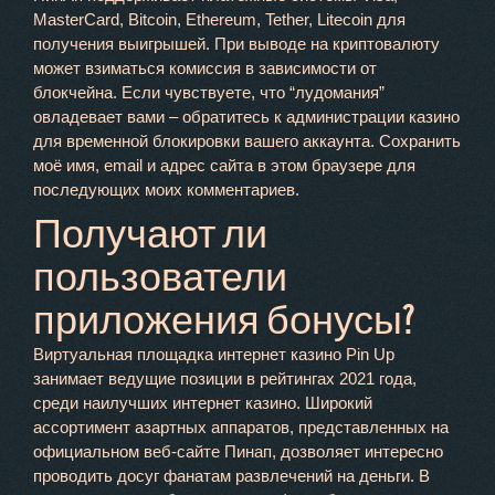
MasterCard, Bitcoin, Ethereum, Tether, Litecoin для
получения выигрышей. При выводе на криптовалюту
может взиматься комиссия в зависимости от
блокчейна. Если чувствуете, что “лудомания”
овладевает вами – обратитесь к администрации казино
для временной блокировки вашего аккаунта. Сохранить
моё имя, email и адрес сайта в этом браузере для
последующих моих комментариев.
Получают ли
пользователи
приложения бонусы?
Виртуальная площадка интернет казино Pin Up
занимает ведущие позиции в рейтингах 2021 года,
среди наилучших интернет казино. Широкий
ассортимент азартных аппаратов, представленных на
официальном веб-сайте Пинап, дозволяет интересно
проводить досуг фанатам развлечений на деньги. В