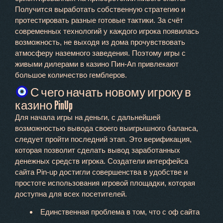
Получится выработать собственную стратегию и
протестировать разные готовые тактики. За счёт
современных технологий у каждого игрока появилась
возможность, не выходя из дома прочувствовать
атмосферу наземного заведения. Поэтому игры с
живыми дилерами в казино Пин-Ап привлекают
большое количество гемблеров.
С чего начать новому игроку в
казино PinUp
Для начала игры на деньги, с дальнейшей
возможностью вывода своего выигрышного баланса,
следует пройти последний этап. Это верификация,
которая позволит сделать вывод заработанных
денежных средств игрока. Создатели интерфейса
сайта Pin-up достигли совершенства в удобстве и
простоте использования игровой площадки, которая
доступна для всех посетителей.
Единственная проблема в том, что с оф сайта