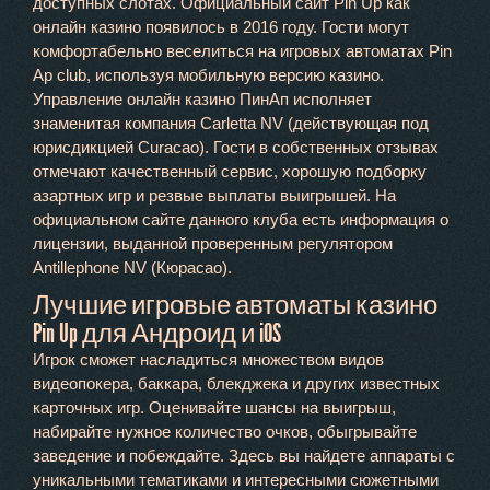
доступных слотах. Официальный сайт Pin Up как
онлайн казино появилось в 2016 году. Гости могут
комфортабельно веселиться на игровых автоматах Pin
Ap club, используя мобильную версию казино.
Управление онлайн казино ПинАп исполняет
знаменитая компания Carletta NV (действующая под
юрисдикцией Curacao). Гости в собственных отзывах
отмечают качественный сервис, хорошую подборку
азартных игр и резвые выплаты выигрышей. На
официальном сайте данного клуба есть информация о
лицензии, выданной проверенным регулятором
Antillephone NV (Кюрасао).
Лучшие игровые автоматы казино
Pin Up для Андроид и iOS
Игрок сможет насладиться множеством видов
видеопокера, баккара, блекджека и других известных
карточных игр. Оценивайте шансы на выигрыш,
набирайте нужное количество очков, обыгрывайте
заведение и побеждайте. Здесь вы найдете аппараты с
уникальными тематиками и интересными сюжетными