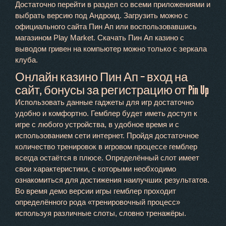
Достаточно перейти в раздел со всеми приложениями и
выбрать версию под Андроид. Загрузить можно с
официального сайта Пин Ап или воспользовавшись
магазином Play Market. Скачать Пин Ап казино с
выводом гривен на компьютер можно только с зеркала
клуба.
Онлайн казино Пин Ап – вход на
сайт, бонусы за регистрацию от Pin Up
Использовать данные гаджеты для игр достаточно
удобно и комфортно. Гемблер будет иметь доступ к
игре с любого устройства, в удобное время и с
использованием сети интернет. Пройдя достаточное
количество тренировок в игровом процессе гемблер
всегда остаётся в плюсе. Определённый слот имеет
свои характеристики, с которыми необходимо
ознакомиться для достижения наилучших результатов.
Во время демо версии игры гемблер проходит
определённого рода «тренировочный процесс»
используя различные слоты, словно тренажёры.