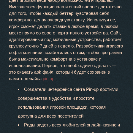
дает игрокам весь набор возможностей и «фишек».
Имеющегося функционала и опций вполне достаточно
для того, чтобы каждый беттер чувствовал себя
комфортно, делая очередную ставку. Используя ее,
игрок сможет делать ставки в любое время, в любом
месте прямо со своего портативного устройства. Сайт,
адаптированный под мобильные устройства, работает
круглосуточно 7 дней в неделю. Разработчики игривого
софта компании позаботились о том, чтобы программа
была максимально комфортна в установке и
использовании. Первое, что необходимо сделать —
это скачать apk файл, который будет сохранен в
память девайса
pin up
.
Создатели интерфейса сайта Pin-up достигли
совершенства в удобстве и простоте
использования игровой площадки, которая
доступна для всех посетителей.
Рады видеть всех любителей онлайн-казино и