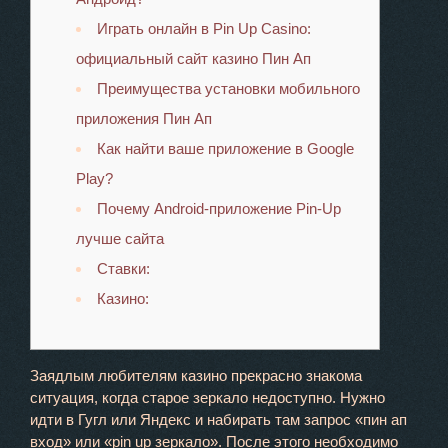
Играть онлайн в Pin Up Casino:
официальный сайт казино Пин Ап
Преимущества установки мобильного
приложения Пин Ап
Как найти ваше приложение в Google
Play?
Почему Android-приложение Pin-Up
лучше сайта
Ставки:
Казино:
Заядлым любителям казино прекрасно знакома
ситуация, когда старое зеркало недоступно. Нужно
идти в Гугл или Яндекс и набирать там запрос «пин ап
вход» или «pin up зеркало». После этого необходимо