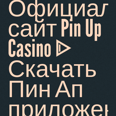
Официал
сайт Pin Up
Casino ᐈ
Скачать
Пин Ап
приложе