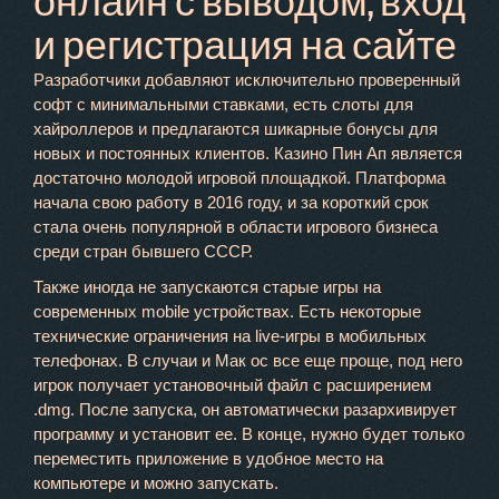
онлайн с выводом, вход
и регистрация на сайте
Разработчики добавляют исключительно проверенный
софт с минимальными ставками, есть слоты для
хайроллеров и предлагаются шикарные бонусы для
новых и постоянных клиентов. Казино Пин Ап является
достаточно молодой игровой площадкой. Платформа
начала свою работу в 2016 году, и за короткий срок
стала очень популярной в области игрового бизнеса
среди стран бывшего СССР.
Также иногда не запускаются старые игры на
современных mobile устройствах. Есть некоторые
технические ограничения на live-игры в мобильных
телефонах. В случаи и Мак ос все еще проще, под него
игрок получает установочный файл с расширением
.dmg. После запуска, он автоматически разархивирует
программу и установит ее. В конце, нужно будет только
переместить приложение в удобное место на
компьютере и можно запускать.