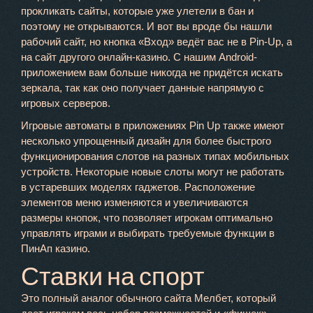
прокликать сайты, которые уже улетели в бан и
поэтому не открываются. И вот вы вроде бы нашли
рабочий сайт, но кнопка «Вход» ведёт вас не в Pin-Up, а
на сайт другого онлайн-казино. С нашим Android-
приложением вам больше никогда не придётся искать
зеркала, так как оно получает данные напрямую с
игровых серверов.
Игровые автоматы в приложениях Pin Up также имеют
несколько упрощенный дизайн для более быстрого
функционирования слотов на разных типах мобильных
устройств. Некоторые новые слоты могут не работать
в устаревших моделях гаджетов. Расположение
элементов меню изменяются и увеличиваются
размеры кнопок, что позволяет игрокам оптимально
управлять играми и выбирать требуемые функции в
ПинАп казино.
Ставки на спорт
Это полный аналог обычного сайта Мелбет, который