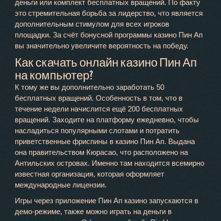
деньги или комплект бесплатных вращений. По факту
это стремительная борьба за лидерство, что является
дополнительным стимулом для всех игроков
площадки. За счёт бонусной программы казино Пин Ап
вы значительно увеличите вероятность на победу.
Как скачать онлайн казино Пин Ап
на компьютер?
К тому же вы дополнительно заработать 50
бесплатных вращений. Особенность в том, что в
течение недели начислится ещё 200 бесплатных
вращений. Заходите на платформу ежедневно, чтобы
насладиться популярными слотами и потратить
приветственные фриспины в казино Пин Ап. Выдана
она правительством Кюрасао, что расположено на
Антильских островах. Именно там находится всемирно
известная организация, которая оформляет
международные лицензии.
Игры через приложение Пин Ап казино запускаются в
демо-режиме, также можно играть на деньги в