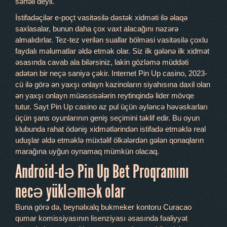
sərfəli deyil.
İstifadəçilər e-poçt vasitəsilə dəstək xidməti ilə əlaqə
saxlasalar, bunun daha çox vaxt alacağını nəzərə
almalıdırlar. Tez-tez verilən suallar bölməsi vasitəsilə çoxlu
faydalı məlumatlar əldə etmək olar. Siz ilk gələnə ilk xidmət
əsasında cavab ala bilərsiniz, lakin gözləmə müddəti
adətən bir neçə saniyə çəkir. Internet Pin Up casino, 2023-
cü ilə görə ən yaxşı onlayn kazinoların siyahısına daxil olan
ən yaxşı onlayn müəssisələrin reytinqində lider mövqe
tutur. Sayt Pin Up casino az pul üçün əyləncə həvəskarları
üçün şans oyunlarının geniş seçimini təklif edir. Bu oyun
klubunda rahat ödəniş xidmətlərindən istifadə etməklə real
uduşlar əldə etməklə müxtəlif ölkələrdən gələn qonaqların
marağına uyğun oynamaq mümkün olacaq.
Android-də Pin Up Bet Proqramını
necə yükləmək olar
Buna görə də, beynəlxalq bukmeker kontoru Curacao
qumar komissiyasının lisenziyası əsasında fəaliyyət