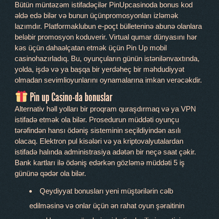
Bütün müntəzəm istifadəçilər PinUpcasinoda bonus kod
əldə edə bilər və bunun üçünpromosyonları izləmək
lazımdır. Platformaklubun e-poçt bülleteninə abunə olanlara
beləbir promosyon koduverir. Virtual qumar dünyasını hər
kəs üçün dahaəlçatan etmək üçün Pin Up mobil
casinohazırladıq. Bu, oyunçuların günün istənilənvaxtında,
yolda, işdə və ya başqa bir yerdəheç bir məhdudiyyət
olmadan sevimlioyunlarını oynamalarına imkan verəcəkdir.
Pin up Casino-da bonuslar
Alternativ həll yolları bir proqram quraşdırmaq və ya VPN
istifadə etmək ola bilər. Prosedurun müddəti oyunçu
tərəfindən hansı ödəniş sisteminin seçildiyindən asılı
olacaq. Elektron pul kisələri və ya kriptovalyutalardan
istifadə halında administrasiya adətən bir neçə saat çəkir.
Bank kartları ilə ödəniş edərkən gözləmə müddəti 5 iş
gününə qədər ola bilər.
Qeydiyyat bonusları yeni müştərilərin cəlb
edilməsinə və onlar üçün ən rahat oyun şəraitinin