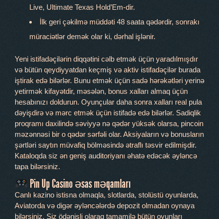
Live, Ultimate Texas Hold’Em-dir.
İlk geri çəkilmə müddəti 48 saata qədərdir, sonrakı
müraciətlər demək olar ki, dərhal işlənir.
Yeni istifadəçilərin diqqətini cəlb etmək üçün yaradılmışdır
və bütün qeydiyyatdan keçmiş və aktiv istifadəçilər burada
iştirak edə bilərlər. Bunu etmək üçün sadə hərəkətləri yerinə
yetirmək kifayətdir, məsələn, bonus xalları almaq üçün
hesabınızı doldurun. Oyunçular daha sonra xalları real pula
dəyişdirə və mərc etmək üçün istifadə edə bilərlər. Sadiqlik
proqramı daxilində səviyyə nə qədər yüksək olarsa, pincoin
məzənnəsi bir o qədər sərfəli olar. Aksiyaların və bonusların
şərtləri saytın müvafiq bölməsində ətraflı təsvir edilmişdir.
Kataloqda siz ən geniş auditoriyanı əhatə edəcək əyləncə
tapa bilərsiniz.
Pin Up Casino əsas məqamları
Canlı kazino istisna olmaqla, slotlarda, stolüstü oyunlarda,
Aviatorda və digər əyləncələrdə depozit olmadan oynaya
bilərsiniz. Siz ödənişli olaraq tamamilə bütün oyunları