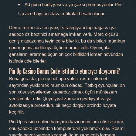
Ad günü hədiyyəsi və ya şəxsi promosyonlar Pin-
Up azerbaycan əlavə mükafat hesab olunur.
Demo rejimi sizə ən yaxşı strategiyanı tapmağa və ya
sadəcə öz bəxtinizi sınamağa imkan verir. Mərc ölçüsü
geniş diapazonda təyin edilə bilər ki, bu da slotları mümkün
qədər geniş auditoriya üçün maraqlı edir. Oyunçular
şanslarını artırmaq üçün ən çox bildikləri idman növündən
istifadə edə bilərlər.
Pin Up Casino Bonus Code istifadə etməyə dəyərmi?
Buna görə də, pin-up bet app yalnız rəsmi internet
saytından yükləmək mümkün olacaq. Tətbiq oyunçuları ən
son xüsusiyyətlərdən xəbərdar etmək üçün müntəzəm
yeniləmələr edir. Qeydiyyat zamanı qeydiyyat və ya
avtorizasiya proseduru bir neçə dəqiqə ərzində həyata
keçirilir.
Pin Up casino online həmçinin kazinonun tam nüsxəsi var,
onu şəbəkə üzərindən kompüterdən yükləmək olar. Rəsmi
saytda qeydiyyatdan keçmək üçün zəng edib formanı