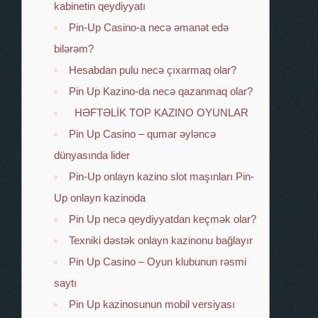
kabinetin qeydiyyatı
Pin-Up Casino-a necə əmanət edə
bilərəm?
Hesabdan pulu necə çıxarmaq olar?
Pin Up Kazino-da necə qazanmaq olar?
​ ​ HƏFTƏLİK TOP KAZINO OYUNLAR​
Pin Up Casino – qumar əyləncə
dünyasında lider
Pin-Up onlayn kazino slot maşınları Pin-
Up onlayn kazinoda
Pin Up necə qeydiyyatdan keçmək olar?
Texniki dəstək onlayn kazinonu bağlayır
Pin Up Casino – Oyun klubunun rəsmi
saytı
Pin Up kazinosunun mobil versiyası