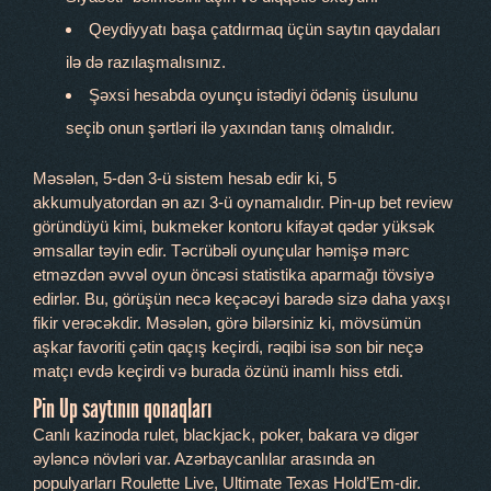
Qeydiyyatı başa çatdırmaq üçün saytın qaydaları
ilə də razılaşmalısınız.
Şəxsi hesabda oyunçu istədiyi ödəniş üsulunu
seçib onun şərtləri ilə yaxından tanış olmalıdır.
Məsələn, 5-dən 3-ü sistem hesab edir ki, 5
akkumulyatordan ən azı 3-ü oynamalıdır. Pin-up bet review
göründüyü kimi, bukmeker kontoru kifayət qədər yüksək
əmsallar təyin edir. Təcrübəli oyunçular həmişə mərc
etməzdən əvvəl oyun öncəsi statistika aparmağı tövsiyə
edirlər. Bu, görüşün necə keçəcəyi barədə sizə daha yaxşı
fikir verəcəkdir. Məsələn, görə bilərsiniz ki, mövsümün
aşkar favoriti çətin qaçış keçirdi, rəqibi isə son bir neçə
matçı evdə keçirdi və burada özünü inamlı hiss etdi.
Pin Up saytının qonaqları
Canlı kazinoda rulet, blackjack, poker, bakara və digər
əyləncə növləri var. Azərbaycanlılar arasında ən
populyarları Roulette Live, Ultimate Texas Hold’Em-dir.