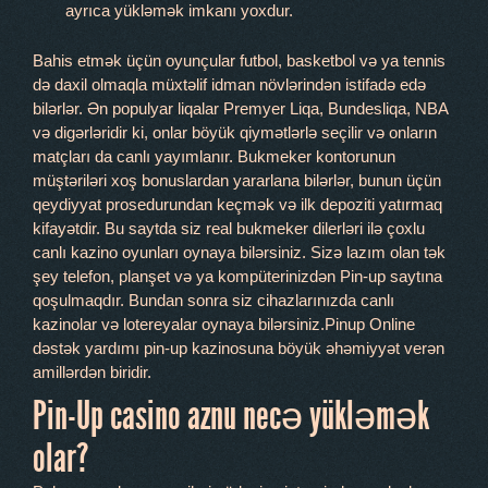
ayrıca yükləmək imkanı yoxdur.
Bahis etmək üçün oyunçular futbol, ​​basketbol və ya tennis
də daxil olmaqla müxtəlif idman növlərindən istifadə edə
bilərlər. Ən populyar liqalar Premyer Liqa, Bundesliqa, NBA
və digərləridir ki, onlar böyük qiymətlərlə seçilir və onların
matçları da canlı yayımlanır. Bukmeker kontorunun
müştəriləri xoş bonuslardan yararlana bilərlər, bunun üçün
qeydiyyat prosedurundan keçmək və ilk depoziti yatırmaq
kifayətdir. Bu saytda siz real bukmeker dilerləri ilə çoxlu
canlı kazino oyunları oynaya bilərsiniz. Sizə lazım olan tək
şey telefon, planşet və ya kompüterinizdən Pin-up saytına
qoşulmaqdır. Bundan sonra siz cihazlarınızda canlı
kazinolar və lotereyalar oynaya bilərsiniz.Pinup Online
dəstək yardımı pin-up kazinosuna böyük əhəmiyyət verən
amillərdən biridir.
Pin-Up casino aznu necə yükləmək
olar?