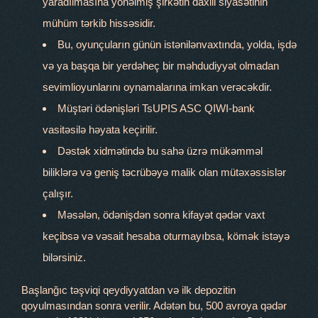
yaradılmasına yönəlmiş şirkətin daxili siyasətinin
mühüm tərkib hissəsidir.
Bu, oyunçuların günün istənilənvaxtında, yolda, işdə
və ya başqa bir yerdəheç bir məhdudiyyət olmadan
sevimlioyunlarını oynamalarına imkan verəcəkdir.
Müştəri ödənişləri TsUPIS ASC QIWI-bank
vasitəsilə həyata keçirilir.
Dəstək xidmətində bu sahə üzrə mükəmməl
biliklərə və geniş təcrübəyə malik olan mütəxəssislər
çalışır.
Məsələn, ödənişdən sonra kifayət qədər vaxt
keçibsə və vəsait hesaba oturmayıbsa, kömək istəyə
bilərsiniz.
Başlanğıc təşviqi qeydiyyatdan və ilk depozitin
qoyulmasından sonra verilir. Adətən bu, 500 avroya qədər