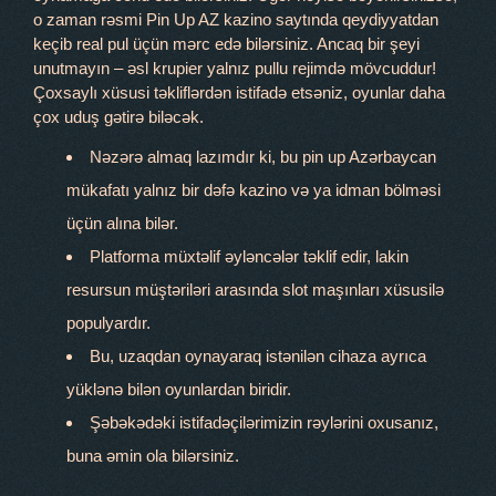
o zaman rəsmi Pin Up AZ kazino saytında qeydiyyatdan
keçib real pul üçün mərc edə bilərsiniz. Ancaq bir şeyi
unutmayın – əsl krupier yalnız pullu rejimdə mövcuddur!
Çoxsaylı xüsusi təkliflərdən istifadə etsəniz, oyunlar daha
çox uduş gətirə biləcək.
Nəzərə almaq lazımdır ki, bu pin up Azərbaycan
mükafatı yalnız bir dəfə kazino və ya idman bölməsi
üçün alına bilər.
Platforma müxtəlif əyləncələr təklif edir, lakin
resursun müştəriləri arasında slot maşınları xüsusilə
populyardır.
Bu, uzaqdan oynayaraq istənilən cihaza ayrıca
yüklənə bilən oyunlardan biridir.
Şəbəkədəki istifadəçilərimizin rəylərini oxusanız,
buna əmin ola bilərsiniz.