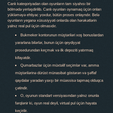
Canlı kateqoriyadan olan oyunların tam siyahısı bir
bölmədə yerləşdirilib. Canlı oyunları oynamaq üçün onları
yükləməyə ehtiyac yoxdur, bütün proses onlayndır. Belə
oyunların yeganə xüsusiyyəti onlarda olan hərəkətlərin
yalnız real pul üçün olmasıdır.
Bukmeker kontorunun müştəriləri xoş bonuslardan
yararlana bilərlər, bunun üçün qeydiyyat
prosedurundan keçmək və ilk depoziti yatırmaq
kifayətdir.
Qumarbazlar üçün müxtəlif seçimlər var, amma
müştərilərinə dürüst münasibət göstərən və şəffaf
qaydalar yaradan yaxşı bir müəssisə tapmaq olduqca
çətindir.
O, oyunun standart versiyasından yalnız onunla
fərqlənir ki, oyun real deyil, virtual pul üçün həyata
keçirilir.