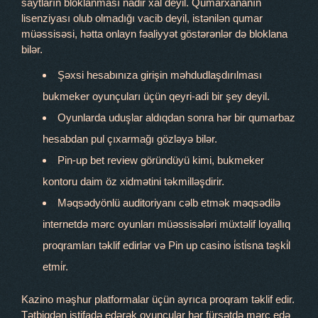
saytların bloklanması nadir xal deyil. Qumarxananın
lisenziyası olub olmadığı vacib deyil, istənilən qumar
müəssisəsi, hətta onlayn fəaliyyət göstərənlər də bloklana
bilər.
Şəxsi hesabınıza girişin məhdudlaşdırılması
bukmeker oyunçuları üçün qeyri-adi bir şey deyil.
Oyunlarda uduşlar aldıqdan sonra hər bir qumarbaz
hesabdan pul çıxarmağı gözləyə bilər.
Pin-up bet review göründüyü kimi, bukmeker
kontoru daim öz xidmətini təkmilləşdirir.
Məqsədyönlü auditoriyanı cəlb etmək məqsədilə
internetdə mərc oyunları müəssisələri müxtəlif loyallıq
proqramları təklif edirlər və Pin up casino i̇sti̇sna təşki̇l
etmi̇r.
Kazino məşhur platformalar üçün ayrıca proqram təklif edir.
Tətbiqdən istifadə edərək oyunçular hər fürsətdə mərc edə