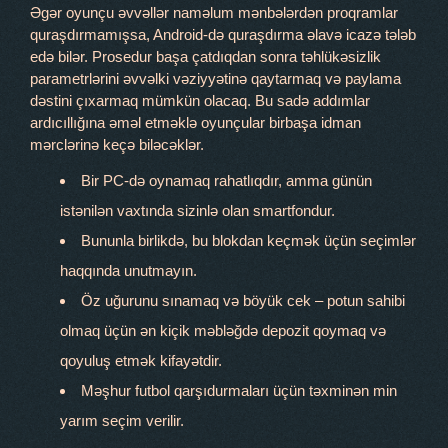
Əgər oyunçu əvvəllər naməlum mənbələrdən proqramlar
quraşdırmamışsa, Android-də quraşdırma əlavə icazə tələb
edə bilər. Prosedur başa çatdıqdan sonra təhlükəsizlik
parametrlərini əvvəlki vəziyyətinə qaytarmaq və paylama
dəstini çıxarmaq mümkün olacaq. Bu sadə addımlar
ardıcıllığına əməl etməklə oyunçular birbaşa idman
mərclərinə keçə biləcəklər.
Bir PC-də oynamaq rahatlıqdır, amma günün
istənilən vaxtında sizinlə olan smartfondur.
Bununla birlikdə, bu blokdan keçmək üçün seçimlər
haqqında unutmayın.
Öz uğurunu sınamaq və böyük cek – potun sahibi
olmaq üçün ən kiçik məbləğdə depozit qoymaq və
qoyuluş etmək kifayətdir.
Məşhur futbol qarşıdurmaları üçün təxminən min
yarım seçim verilir.