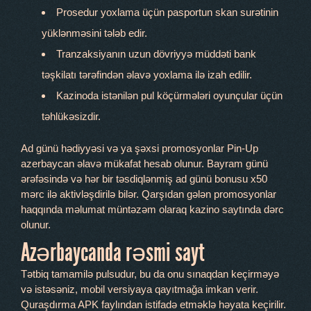
Prosedur yoxlama üçün pasportun skan surətinin
yüklənməsini tələb edir.
Tranzaksiyanın uzun dövriyyə müddəti bank
təşkilatı tərəfindən əlavə yoxlama ilə izah edilir.
Kazinoda istənilən pul köçürmələri oyunçular üçün
təhlükəsizdir.
Ad günü hədiyyəsi və ya şəxsi promosyonlar Pin-Up
azerbaycan əlavə mükafat hesab olunur. Bayram günü
ərəfəsində və hər bir təsdiqlənmiş ad günü bonusu x50
mərc ilə aktivləşdirilə bilər. Qarşıdan gələn promosyonlar
haqqında məlumat müntəzəm olaraq kazino saytında dərc
olunur.
Azərbaycanda rəsmi sayt
Tətbiq tamamilə pulsudur, bu da onu sınaqdan keçirməyə
və istəsəniz, mobil versiyaya qayıtmağa imkan verir.
Quraşdırma APK faylından istifadə etməklə həyata keçirilir.