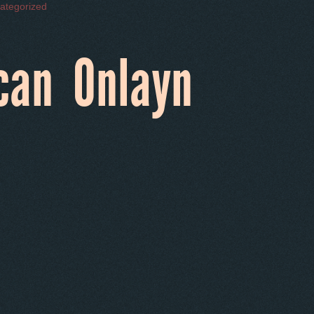
ategorized
an ️ Onlayn