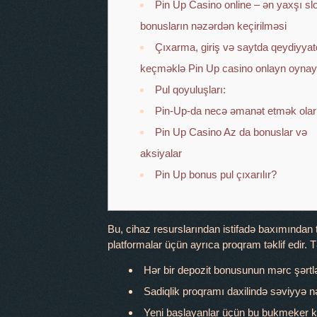
Pin Up Casino online – ​​ən yaxşı sl
bonusların nəzərdən keçirilməsi
Çıxarma, giriş və saytda qeydiyya
keçməklə Pin Up casino onlayn oynay
Pul qoyuluşları:
Pin-Up-da necə əmanət etmək olar
Pin Up Casino Az da bonuslar və
aksiyalar
Pin Up bonus pul çıxarılır?
Bu, cihaz resurslarından istifadə baxımından
platformalar üçün ayrıca proqram təklif edir. 
Hər bir depozit bonusunun mərc şərtlər
Sadiqlik proqramı daxilində səviyyə nə
Yeni başlayanlar üçün bu bukmeker k