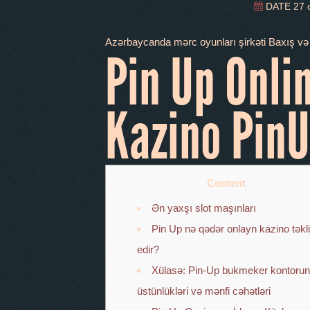
DATE 27 o
Azərbaycanda mərc oyunları şirkəti Baxış və 
Pin Up Onli
Kazino Pin
Content
Ən yaxşı slot maşınları
Pin Up nə qədər onlayn kazino təkli
edir?
Xülasə: Pin-Up bukmeker kontoru
üstünlükləri və mənfi cəhətləri