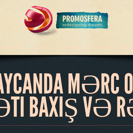
Ce Facem
Cum facem
Portofoliu
Parteneri
Contac
YCANDA MƏRC O
ƏTI BAXIŞ VƏ 