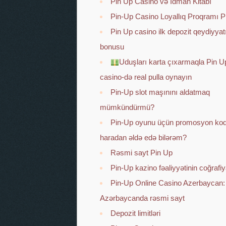
Pin Up Casino və İdman Kitabı
Pin-Up Casino Loyallıq Proqramı P
Pin Up casino ilk depozit qeydiyyat
bonusu
Uduşları karta çıxarmaqla Pin U
casino-də real pulla oynayın
Pin-Up slot maşınını aldatmaq
mümkündürmü?
Pin-Up oyunu üçün promosyon ko
haradan əldə edə bilərəm?
Rəsmi sayt Pin Up
Pin-Up kazino fəaliyyətinin coğrafiy
Pin-Up Online Casino Azerbaycan:
Azərbaycanda rəsmi sayt
Depozit limitləri