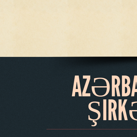
AZƏRBA
ŞIRK