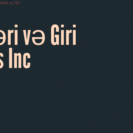
tbet az 90
ri və Giri
 Inc