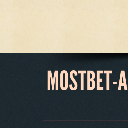
MOSTBET-