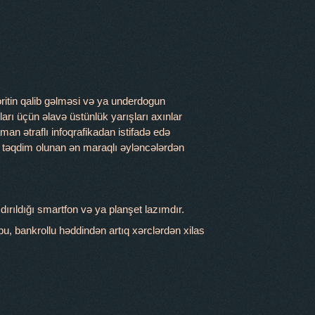
ritin qalib gəlməsi və ya underdogun
ı üçün əlavə üstünlük yarışları axınlar
n ətraflı infoqrafikadan istifadə edə
ə təqdim olunan ən maraqlı əyləncələrdən
dırıldığı smartfon və ya planşet lazımdır.
 bankrollu həddindən artıq xərclərdən xilas