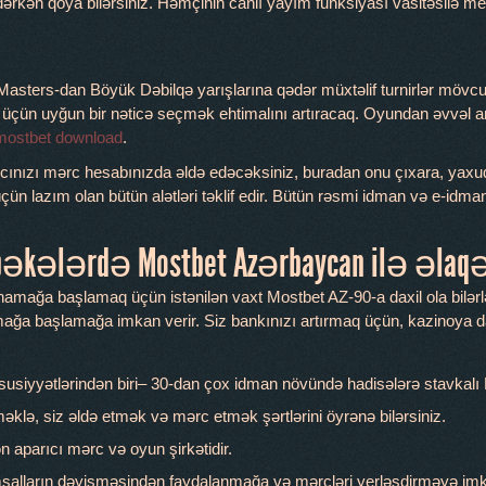
ərkən qoya bilərsiniz. Həmçinin canlı yayım funksiyası vasitəsilə me
asters-dan Böyük Dəbilqə yarışlarına qədər müxtəlif turnirlər mövcu
üçün uyğun bir nəticə seçmək ehtimalını artıracaq. Oyundan əvvəl ana
mostbet download
.
ncınızı mərc hesabınızda əldə edəcəksiniz, buradan onu çıxara, yaxu
üçün lazım olan bütün alətləri təklif edir. Bütün rəsmi idman və e-idma
şəbəkələrdə Mostbet Azərbaycan ilə əlaq
ağa başlamaq üçün istənilən vaxt Mostbet AZ-90-a daxil ola bilərlər.
ağa başlamağa imkan verir. Siz bankınızı artırmaq üçün, kazinoya da
usiyyətlərindən biri– 30-dan çox idman növündə hadisələrə stavkalı L
əklə, siz əldə etmək və mərc etmək şərtlərini öyrənə bilərsiniz.
aparıcı mərc və oyun şirkətidir.
əmsalların dəyişməsindən faydalanmağa və mərcləri yerləşdirməyə imk