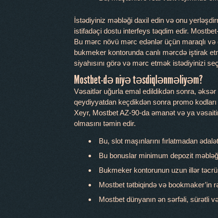
İstədiyiniz məbləği daxil edin və onu yerləşd
istifadəçi dostu interfeys təqdim edir. Mostbe
Bu mərc növü mərc edənlər üçün maraqlı və di
bukmeker kontorunda canlı mərcdə iştirak et
siyahısını görə və mərc etmək istədiyinizi seç
Mostbet-də niyə təsdiqlənməliyəm?
Vəsaitlər uğurla emal edildikdən sonra, əksər
qeydiyyatdan keçdikdən sonra promo kodları d
Xeyr, Mostbet AZ-90-da əmanət və ya vəsaitin 
olmasını təmin edir.
Bu, slot maşınlarını fırlatmadan ədalət
Bu bonuslar minimum depozit məbləğləri
Bukmeker kontorunun uzun illər təcrüb
Mostbet tətbiqində və bookmaker’in r
Mostbet dünyanın ən sərfəli, sürətli və