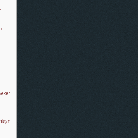
?
o
meker
nlayn