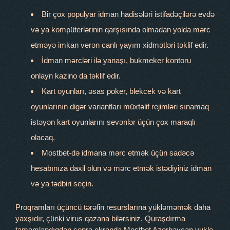
Bir çox populyar idman hadisələri istifadəçilərə evdə
və ya kompüterlərinin qarşısında olmadan yolda mərc
etməyə imkan verən canlı yayım xidmətləri təklif edir.
İdman mərcləri ilə yanaşı, bukmeker kontoru
onlayn kazino da təklif edir.
Kart oyunları, əsas poker, blekcek və kart
oyunlarının digər variantları müxtəlif rejimləri sınamaq
istəyən kart oyunlarını sevənlər üçün çox maraqlı
olacaq.
Mostbet-də idmana mərc etmək üçün sadəcə
hesabınıza daxil olun və mərc etmək istədiyiniz idman
və ya tədbiri seçin.
Proqramları üçüncü tərəfin resurslarına yükləməmək daha
yaxşıdır, çünki virus qazana bilərsiniz. Quraşdırma
tamamlandıqdan sonra ekranda Mostbet Azerbaycan yukle