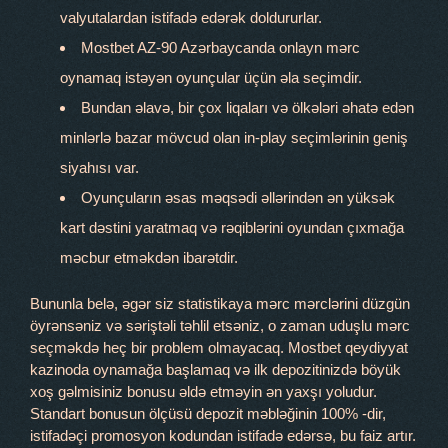
valyutalardan istifadə edərək doldururlar.
Mostbet AZ-90 Azərbaycanda onlayn mərc
oynamaq istəyən oyunçular üçün əla seçimdir.
Bundan əlavə, bir çox liqaları və ölkələri əhatə edən
minlərlə bazar mövcud olan in-play seçimlərinin geniş
siyahısı var.
Oyunçuların əsas məqsədi əllərindən ən yüksək
kart dəstini yaratmaq və rəqiblərini oyundan çıxmağa
məcbur etməkdən ibarətdir.
Bununla belə, əgər siz statistikaya mərc mərclərini düzgün
öyrənsəniz və səriştəli təhlil etsəniz, o zaman uduşlu mərc
seçməkdə heç bir problem olmayacaq. Mostbet qeydiyyat
kazinoda oynamağa başlamaq və ilk depozitinizdə böyük
xoş gəlmisiniz bonusu əldə etməyin ən yaxşı yoludur.
Standart bonusun ölçüsü depozit məbləğinin 100% -dir,
istifadəçi promosyon kodundan istifadə edərsə, bu faiz artır.