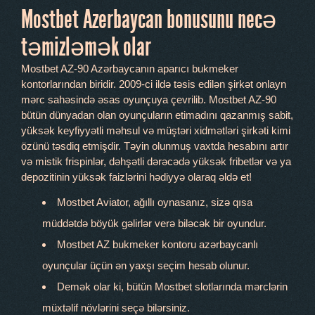
Mostbet Azerbaycan bonusunu necə
təmizləmək olar
Mostbet AZ-90 Azərbaycanın aparıcı bukmeker
kontorlarından biridir. 2009-ci ildə təsis edilən şirkət onlayn
mərc sahəsində əsas oyunçuya çevrilib. Mostbet AZ-90
bütün dünyadan olan oyunçuların etimadını qazanmış sabit,
yüksək keyfiyyətli məhsul və müştəri xidmətləri şirkəti kimi
özünü təsdiq etmişdir. Təyin olunmuş vaxtda hesabını artır
və mistik frispinlər, dəhşətli dərəcədə yüksək fribetlər və ya
depozitinin yüksək faizlərini hədiyyə olaraq əldə et!
Mostbet Aviator, ağıllı oynasanız, sizə qısa
müddətdə böyük gəlirlər verə biləcək bir oyundur.
Mostbet AZ bukmeker kontoru azərbaycanlı
oyunçular üçün ən yaxşı seçim hesab olunur.
Demək olar ki, bütün Mostbet slotlarında mərclərin
müxtəlif növlərini seçə bilərsiniz.