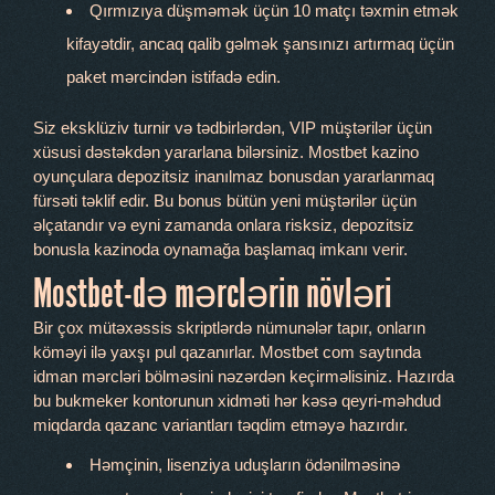
Qırmızıya düşməmək üçün 10 matçı təxmin etmək
kifayətdir, ancaq qalib gəlmək şansınızı artırmaq üçün
paket mərcindən istifadə edin.
Siz eksklüziv turnir və tədbirlərdən, VIP müştərilər üçün
xüsusi dəstəkdən yararlana bilərsiniz. Mostbet kazino
oyunçulara depozitsiz inanılmaz bonusdan yararlanmaq
fürsəti təklif edir. Bu bonus bütün yeni müştərilər üçün
əlçatandır və eyni zamanda onlara risksiz, depozitsiz
bonusla kazinoda oynamağa başlamaq imkanı verir.
Mostbet-də mərclərin növləri
Bir çox mütəxəssis skriptlərdə nümunələr tapır, onların
köməyi ilə yaxşı pul qazanırlar. Mostbet com saytında
idman mərcləri bölməsini nəzərdən keçirməlisiniz. Hazırda
bu bukmeker kontorunun xidməti hər kəsə qeyri-məhdud
miqdarda qazanc variantları təqdim etməyə hazırdır.
Həmçinin, lisenziya uduşların ödənilməsinə