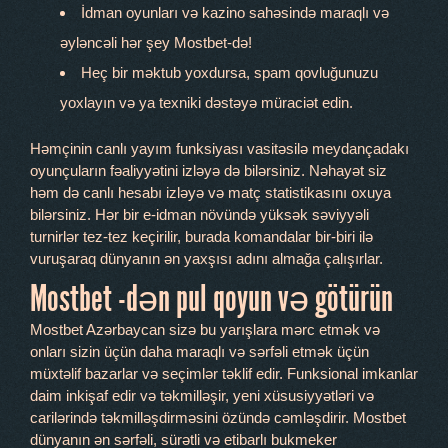
İdman oyunları və kazino sahəsində maraqlı və
əyləncəli hər şey Mostbet-də!
Heç bir məktub yoxdursa, spam qovluğunuzu
yoxlayın və ya texniki dəstəyə müraciət edin.
Həmçinin canlı yayım funksiyası vasitəsilə meydançadakı
oyunçuların fəaliyyətini izləyə də bilərsiniz. Nəhayət siz
həm də canlı hesabı izləyə və matç statistikasını oxuya
bilərsiniz. Hər bir e-idman növündə yüksək səviyyəli
turnirlər tez-tez keçirilir, burada komandalar bir-biri ilə
vuruşaraq dünyanın ən yaxşısı adını almağa çalışırlar.
Mostbet -dən pul qoyun və götürün
Mostbet Azərbaycan sizə bu yarışlara mərc etmək və
onları sizin üçün daha maraqlı və sərfəli etmək üçün
müxtəlif bazarlar və seçimlər təklif edir. Funksional imkanlar
daim inkişaf edir və təkmilləşir, yeni xüsusiyyətləri və
carilərində təkmilləşdirməsini özündə cəmləşdirir. Mostbet
dünyanın ən sərfəli, sürətli və etibarlı bukmeker