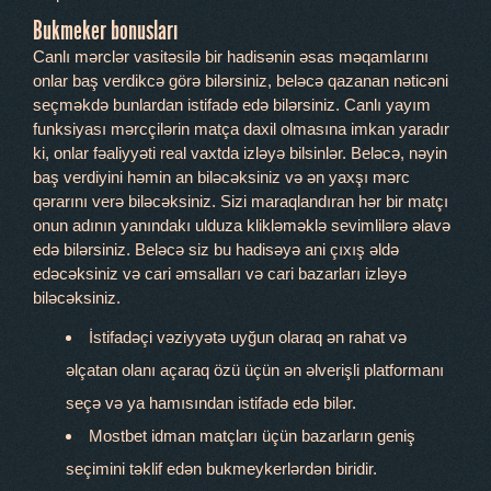
Bukmeker bonusları
Canlı mərclər vasitəsilə bir hadisənin əsas məqamlarını
onlar baş verdikcə görə bilərsiniz, beləcə qazanan nəticəni
seçməkdə bunlardan istifadə edə bilərsiniz. Canlı yayım
funksiyası mərcçilərin matça daxil olmasına imkan yaradır
ki, onlar fəaliyyəti real vaxtda izləyə bilsinlər. Beləcə, nəyin
baş verdiyini həmin an biləcəksiniz və ən yaxşı mərc
qərarını verə biləcəksiniz. Sizi maraqlandıran hər bir matçı
onun adının yanındakı ulduza klikləməklə sevimlilərə əlavə
edə bilərsiniz. Beləcə siz bu hadisəyə ani çıxış əldə
edəcəksiniz və cari əmsalları və cari bazarları izləyə
biləcəksiniz.
İstifadəçi vəziyyətə uyğun olaraq ən rahat və
əlçatan olanı açaraq özü üçün ən əlverişli platformanı
seçə və ya hamısından istifadə edə bilər.
Mostbet idman matçları üçün bazarların geniş
seçimini təklif edən bukmeykerlərdən biridir.