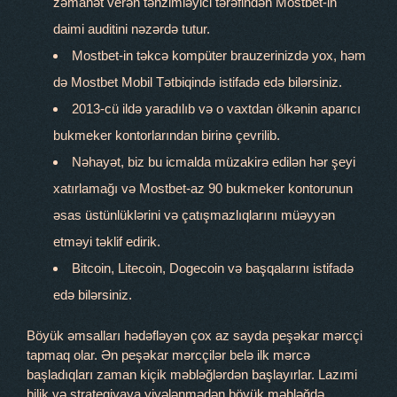
zəmanət verən tənzimləyici tərəfindən Mostbet-in
daimi auditini nəzərdə tutur.
Mostbet-in təkcə kompüter brauzerinizdə yox, həm
də Mostbet Mobil Tətbiqində istifadə edə bilərsiniz.
2013-cü ildə yaradılıb və o vaxtdan ölkənin aparıcı
bukmeker kontorlarından birinə çevrilib.
Nəhayət, biz bu icmalda müzakirə edilən hər şeyi
xatırlamağı və Mostbet-az 90 bukmeker kontorunun
əsas üstünlüklərini və çatışmazlıqlarını müəyyən
etməyi təklif edirik.
Bitcoin, Litecoin, Dogecoin və başqalarını istifadə
edə bilərsiniz.
Böyük əmsalları hədəfləyən çox az sayda peşəkar mərcçi
tapmaq olar. Ən peşəkar mərcçilər belə ilk mərcə
başladıqları zaman kiçik məbləğlərdən başlayırlar. Lazımi
bilik və strategiyaya yiyələnmədən böyük məbləğdə