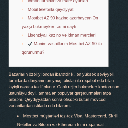
İdman turnirləri və mərc oyunları
Mobil telefonla qeydiyyat
Mostbet AZ 90 kazino azerbaycan Ən
yaxşı bukmeyker rəsmi saytı
Lisenziyalı kazino və idman mərcləri
Mənim vəsaitlərim Mostbet AZ-90 ilə
qorunurmu?
Bazarların özəlliyi ondan ibarətdir ki, ən yüksək səviyyəli
turnirlərdə dünyanın ən yaxşı ofisləri ilə rəqabət edə bilən
layiqli dərəcə təklif olunur. Canlı rejim bukmeker kontorunun
üstünlüyü deyil, amma ən populyar qarşıdurmaları tapa
bilərəm. Qeydiyyatdan sonra ofisdəki bütün mövcud
variantlardan istifadə edə bilərəm.
Mostbet müştəriləri tez-tez Visa, Mastercard, Skrill,
Neteller və Bitcoin və Ethereum kimi rəqəmsal