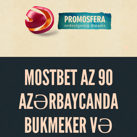
MOSTBET AZ 90
AZƏRBAYCANDA
BUKMEKER VƏ