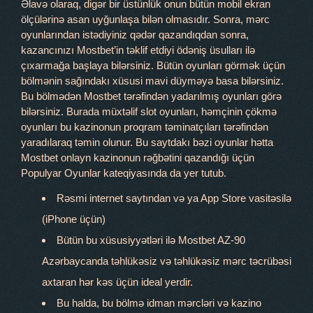
Əlavə olaraq, digər bir üstünlük onun bütün mobil ekran
ölçülərinə asan uyğunlaşa bilən olmasıdır. Sonra, mərc
oyunlarından istədiyiniz qədər qazandıqdan sonra,
kazancınızı Mostbet’in təklif etdiyi ödəniş üsulları ilə
çıxarmağa başlaya bilərsiniz. Bütün oyunları görmək üçün
bölmənin sağındakı xüsusi mavi düyməyə basa bilərsiniz.
Bu bölmədən Mostbet tərəfindən yadarılmış oyunları görə
bilərsiniz. Burada müxtəlif slot oyunları, həmçinin çökmə
oyunları bu kazinonun proqram təminatçıları tərəfindən
yaradılaraq təmin olunur. Bu saytdakı bəzi oyunlar hətta
Mostbet onlayn kazinonun rəğbətini qazandığı üçün
Populyar Oyunlar kateqiyasında da yer tutub.
Rəsmi internet saytından və ya App Store vasitəsilə
(iPhone üçün)
Bütün bu xüsusiyyətləri ilə Mostbet AZ-90
Azərbaycanda təhlükəsiz və təhlükəsiz mərc təcrübəsi
axtaran hər kəs üçün ideal yerdir.
Bu halda, bu bölmə idman mərcləri və kazino