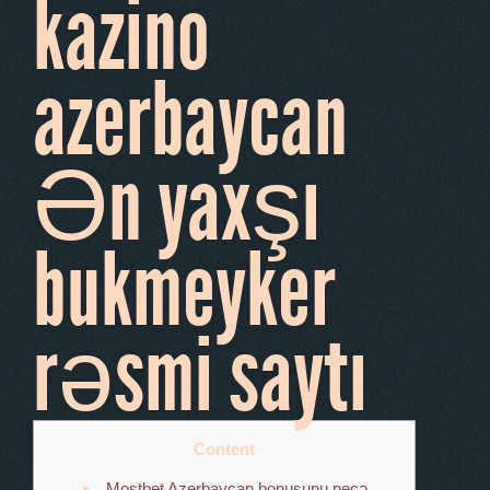
kazino
azerbaycan
Ən yaxşı
bukmeyker
rəsmi saytı
Content
Mostbet Azerbaycan bonusunu necə