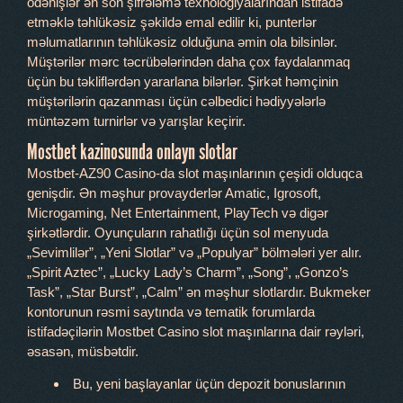
ödənişlər ən son şifrələmə texnologiyalarından istifadə
etməklə təhlükəsiz şəkildə emal edilir ki, punterlər
məlumatlarının təhlükəsiz olduğuna əmin ola bilsinlər.
Müştərilər mərc təcrübələrindən daha çox faydalanmaq
üçün bu təkliflərdən yararlana bilərlər. Şirkət həmçinin
müştərilərin qazanması üçün cəlbedici hədiyyələrlə
müntəzəm turnirlər və yarışlar keçirir.
Mostbet kazinosunda onlayn slotlar
Mostbet-AZ90 Casino-da slot maşınlarının çeşidi olduqca
genişdir. Ən məşhur provayderlər Amatic, Igrosoft,
Microgaming, Net Entertainment, PlayTech və digər
şirkətlərdir. Oyunçuların rahatlığı üçün sol menyuda
„Sevimlilər”, „Yeni Slotlar” və „Populyar” bölmələri yer alır.
„Spirit Aztec”, „Lucky Lady’s Charm”, „Song”, „Gonzo’s
Task”, „Star Burst”, „Calm” ən məşhur slotlardır. Bukmeker
kontorunun rəsmi saytında və tematik forumlarda
istifadəçilərin Mostbet Casino slot maşınlarına dair rəyləri,
əsasən, müsbətdir.
Bu, yeni başlayanlar üçün depozit bonuslarının