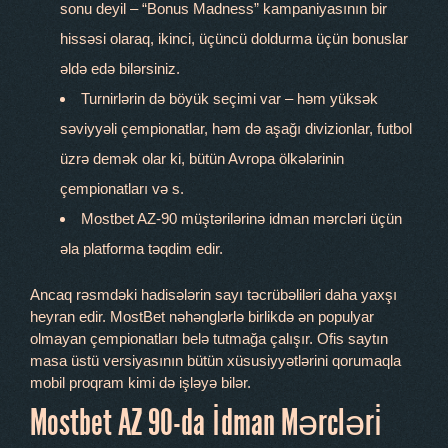
sonu deyil – “Bonus Madness” kampaniyasının bir
hissəsi olaraq, ikinci, üçüncü doldurma üçün bonuslar
əldə edə bilərsiniz.
Turnirlərin də böyük seçimi var – həm yüksək
səviyyəli çempionatlar, həm də aşağı divizionlar, futbol
üzrə demək olar ki, bütün Avropa ölkələrinin
çempionatları və s.
Mostbet AZ-90 müştərilərinə idman mərcləri üçün
əla platforma təqdim edir.
Ancaq rəsmdəki hadisələrin sayı təcrübəliləri daha yaxşı
heyran edir. MostBet nəhənglərlə birlikdə ən populyar
olmayan çempionatları belə tutmağa çalışır. Ofis saytın
masa üstü versiyasının bütün xüsusiyyətlərini qorumaqla
mobil proqram kimi də işləyə bilər.
Mostbet AZ 90-da İdman Mərcləri̇