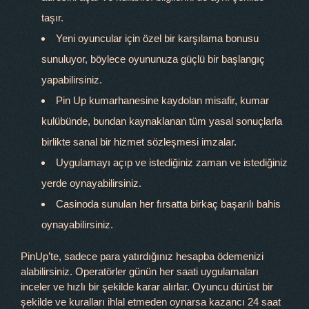
taşır.
Yeni oyuncular için özel bir karşılama bonusu
sunuluyor, böylece oyununuza güçlü bir başlangıç
yapabilirsiniz.
Pin Up kumarhanesine kaydolan misafir, kumar
kulübünde, bundan kaynaklanan tüm yasal sonuçlarla
birlikte sanal bir hizmet sözleşmesi imzalar.
Uygulamayı açıp ve istediğiniz zaman ve istediğiniz
yerde oynayabilirsiniz.
Casinoda sunulan her fırsatta birkaç başarılı bahis
oynayabilirsiniz.
PinUp’te, sadece para yatırdığınız hesapba ödemenizi
alabilirsiniz. Operatörler günün her saati uygulamaları
inceler ve hızlı bir şekilde karar alırlar. Oyuncu dürüst bir
şekilde ve kuralları ihlal etmeden oynarsa kazancı 24 saat