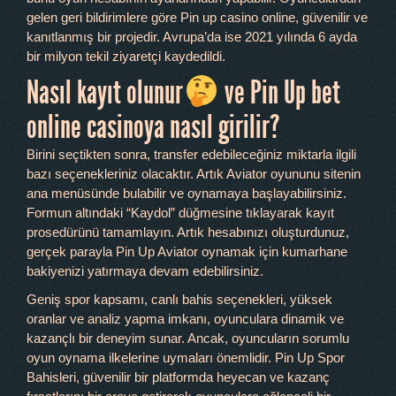
gelen geri bildirimlere göre Pin up casino online, güvenilir ve
kanıtlanmış bir projedir. Avrupa’da ise 2021 yılında 6 ayda
bir milyon tekil ziyaretçi kaydedildi.
Nasıl kayıt olunur
ve Pin Up bet
online casinoya nasıl girilir?
Birini seçtikten sonra, transfer edebileceğiniz miktarla ilgili
bazı seçenekleriniz olacaktır. Artık Aviator oyununu sitenin
ana menüsünde bulabilir ve oynamaya başlayabilirsiniz.
Formun altındaki “Kaydol” düğmesine tıklayarak kayıt
prosedürünü tamamlayın. Artık hesabınızı oluşturdunuz,
gerçek parayla Pin Up Aviator oynamak için kumarhane
bakiyenizi yatırmaya devam edebilirsiniz.
Geniş spor kapsamı, canlı bahis seçenekleri, yüksek
oranlar ve analiz yapma imkanı, oyunculara dinamik ve
kazançlı bir deneyim sunar. Ancak, oyuncuların sorumlu
oyun oynama ilkelerine uymaları önemlidir. Pin Up Spor
Bahisleri, güvenilir bir platformda heyecan ve kazanç