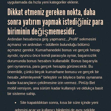
uygulamada da hızla yeni kategoriler eklenir.
Dikkat etmeniz gereken nokta, daha
sonra yatırım yapmak istediğiniz para
biriminin değişmemesidir.
Ardından hesabınıza giriş yapmanız, „Profil” sekmesini
açmanız ve ardından – ödüllerin bulunduğu bölümü
açmanız gerekir. Kumarhanedeki bonus ve gerçek hesap
ayrıdır, oyuncu önce kendi parasıyla oynar, başarısızlık
durumunda bonus hesabını kullanabilir. Bonus başarıyla
geri oynanırsa, para gerçek hesapta görünecektir. Bu
önemlidir, çünkü birçok kumarhane bonusu ve gerçek bir
hesabı „lehimleyerek” birleştirir ve böylece bahis oynanana
kadar kazançların çekilmesine izin vermez. PinUp Bet
mobil versiyon, ana sürüm kadar kullanışlı ve oldukça basit
bir sisteme sahip.
Site kapatıldıktan sonra, kısa bir süre içinde yeni
adresini açar ve kullanıcı bilgilerini de aynı şekilde