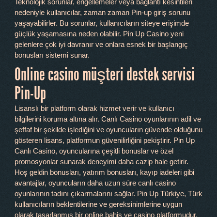
Teknolojik sorunlar, engellemeler veya bağlantı kesintileri
nedeniyle kullanıcılar, zaman zaman Pin-up giriş sorunu
yaşayabilirler. Bu sorunlar, kullanıcıların siteye erişimde
güçlük yaşamasına neden olabilir. Pin Up Casino yeni
gelenlere çok iyi davranır ve onlara esnek bir başlangıç
bonusları sistemi sunar.
Online casino müşteri destek servisi
Pin-Up
Lisanslı bir platform olarak hizmet verir ve kullanıcı
bilgilerini koruma altına alır. Canlı Casino oyunlarının adil ve
şeffaf bir şekilde işlediğini ve oyuncuların güvende olduğunu
gösteren lisans, platformun güvenilirliğini pekiştirir. Pin Up
Canlı Casino, oyuncularına çeşitli bonuslar ve özel
promosyonlar sunarak deneyimi daha cazip hale getirir.
Hoş geldin bonusları, yatırım bonusları, kayıp iadeleri gibi
avantajlar, oyuncuların daha uzun süre canlı casino
oyunlarının tadını çıkarmalarını sağlar. Pin Up Türkiye, Türk
kullanıcıların beklentilerine ve gereksinimlerine uygun
olarak tasarlanmış bir online bahis ve casino platformudur.