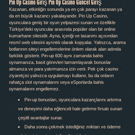
Pin Up Casino Giriş Pin Up Casino Güncel Giriş
Kazanan, etkinliğin sonunda ya en çok parayı kazanan ya
da en büyük kazancı yakalayandır. Pin Up Casino,
oyunculara geniş bir oyun yelpazesi sunan ve özellikle
Türkiye’deki oyuncular arasında popüler olan bir online
kumarhane sitesidir. Ayna, içeriği ve tasarımı açısından
resmî web sitesini ayrıntılı olarak kopyalar. Yalnızca, arama
botlarının siteyi engellemelerine önlem olarak alan adında
farklılık gösterir. Pin-up 600 aynı zamanda bahis
oynamanıza, basit görevleri tamamlayarak bonuslar
almanıza ve para yatırmanıza izin verir. Pek çok casino
ziyaretçisi yalnızca uygulamayı kullanır, bu da onların
rahatça slot oynamalarını veya eSporlarda bahis
oynamalarını engellemez.
Pin-up bonusları, oyunculara kazançlarını artırma
ve deneyimi daha eğlenceli hale getirme fırsatı sunan
çeşitli avantajlar sunar.
Daha sonra çekmek istediğiniz miktarı ve ödeme