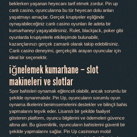
beklerken yaşanan heyecanı tarif etmek zordur. Pin up
canlı casino, oyuncularına bu tür heyecan dolu anları
yaşatmayı amaçlar. Gerçek krupiyeler eşliğinde
oynayabileceğiniz canlı casino oyunları ile adeta bir
kumarhaneyi yaşayabilirsiniz. Rulet, blackjack, poker gibi
oyunlarda krupiyelerle etkileşimde bulunabilir,
kazançlarınızı gerçek zamanlı olarak takip edebilirsiniz.
Canlı casino deneyimi, gerçekçilik arayan oyuncular için
ideal bir seçenektir.
iğnelemek kumarhane – slot
makineleri ve slotlar
Spor bahisleri oynamak eğlenceli olabilir, ancak sorumlu bir
şekilde oynanmalıdır. Pin Up, oyuncuların sorumlu oyun
oynama ilkelerini benimsemelerini destekler ve bilinçli bahis
yapmalarını teşvik eder. Lisanslı bir şekilde faaliyet
gösteren platform, oyuncu bilgilerini ve ödemeleri güvence
altına alır. Bu güvenilirlik, oyuncuların bahislerini güvenli bir
şekilde yapmalarını sağlar. Pin Up casinonun mobil