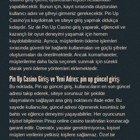
yapabilecektir. Bunun için, kayıt sırasında oluşturulan
kullanıcı adını ve şifreyi girmeniz gerekecektir. Pin Up
Casino’ya kaydolmak ve siteye giriş yapmak oldukça
kolaydır. Siz de Pin Up Casino giriş yaparak, eğlenceli ve
kazançlı bir oyun deneyimi yaşamak için hemen
kaydolabilirsiniz. Ayrıca, müşterilerin ödeme işlemleri
sırasında güvenli bir bağlantı kullanmaları ve güçlü şifreler
oluşturmaları da önerilmektedir. Ancak kumarhaneler,
müşterilerine daha fazla seçenek sunmak için sürekli
olarak yeni ödeme yöntemleri eklemektedir.
Pin Up Casino Giriş ve Yeni Adres: pin up güncel giriş
Bu noktada, Pin up güncel giriş, kullanıcıların en son güncel
adresi takip ederek, siteye sorunsuz bir şekilde
ulaşmalarını sağlayan ana giriş noktasını ifade eder. Bu
sayede kullanıcılar, güncel adresi öğrenerek kesintisiz bir
bahis ve eğlence deneyimi yaşayabilirler. Her oyuncunun
kişisel bilgilerinin Pinup online casino tarafından korunacağı
garanti edilir. Operatör, yasalar gerektirmiyorsa, kişisel
müşteri verilerini yetkisiz kişilere sağlamaz. Özel bir