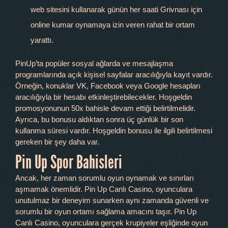
web sitesini kullanarak günün her saati Grivnası için
online kumar oynamaya izin veren rahat bir ortam
yarattı.
PinUp’ta popüler sosyal ağlarda ve mesajlaşma
programlarında açık kişisel sayfalar aracılığıyla kayıt vardır.
Örneğin, konuklar VK, Facebook veya Google hesapları
aracılığıyla bir hesabı etkinleştirebilecekler. Hoşgeldin
promosyonunun 50x bahisle devam ettiği belirtilmelidir.
Ayrıca, bu bonusu aldıktan sonra üç günlük bir son
kullanma süresi vardır. Hoşgeldin bonusu ile ilgili belirtilmesi
gereken bir şey daha var.
Pin Up Spor Bahisleri
Ancak, her zaman sorumlu oyun oynamak ve sınırları
aşmamak önemlidir. Pin Up Canlı Casino, oyunculara
unutulmaz bir deneyim sunarken aynı zamanda güvenli ve
sorumlu bir oyun ortamı sağlama amacını taşır. Pin Up
Canlı Casino, oyunculara gerçek krupiyeler eşliğinde oyun