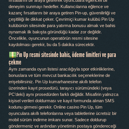
fırsatlarını bir araya getirerek oyunculara eğlenceli bir
deneyim sunmayı hedefler. Kullanıcılarına eğlence ve
kazanç fırsatlarını bir araya getiren Pin-up, güvenilirliği ve
çeşitliliği ile dikkat çeker. Çevrimiçi kumar kulübü Pin Up
kulübünün sitesinde para yatırma bonusu almak ve bahis
oynamak ilk bakışta göründüğü kadar zor değildir.
Öncelikle, oyuncunun operatörün resmi sitesine
kaydolması gerekir, bu da 5 dakika sürecektir.
Pin Up resmi sitesinde bahis, ödeme limitleri ve para
çekme
Aynı zamanda oyun listesi aracılığıyla spor etkinliklerine,
bonuslara ve tüm mevcut bankacılık seçeneklerine de
erişebilirsiniz. Pin Up kumarhanesine akıllı telefon
üzerinden kayıt prosedürü, tarayıcı sürümündeki (veya
PC’deki) aynı prosedürden farklı değildir. Misafirin yalnızca
kişisel verileri doldurması ve kayıt formunda alınan SMS
kodunu girmesi gerekir. Online casino Pin Up, tüm
oyunculara akıllı telefonlarına veya tabletlerine ücretsiz bir
mobil sürüm indirme imkanı sunar. Sadece doldurup
göndermeniz ve ardından yönetimin postaya göndereceği