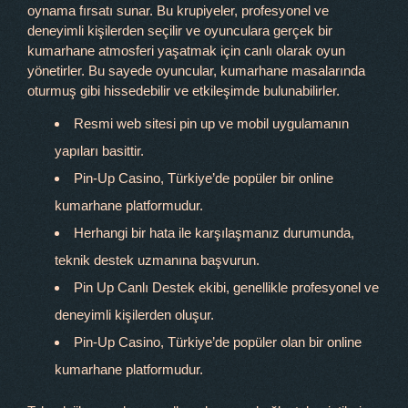
oynama fırsatı sunar. Bu krupiyeler, profesyonel ve
deneyimli kişilerden seçilir ve oyunculara gerçek bir
kumarhane atmosferi yaşatmak için canlı olarak oyun
yönetirler. Bu sayede oyuncular, kumarhane masalarında
oturmuş gibi hissedebilir ve etkileşimde bulunabilirler.
Resmi web sitesi pin up ve mobil uygulamanın
yapıları basittir.
Pin-Up Casino, Türkiye’de popüler bir online
kumarhane platformudur.
Herhangi bir hata ile karşılaşmanız durumunda,
teknik destek uzmanına başvurun.
Pin Up Canlı Destek ekibi, genellikle profesyonel ve
deneyimli kişilerden oluşur.
Pin-Up Casino, Türkiye’de popüler olan bir online
kumarhane platformudur.