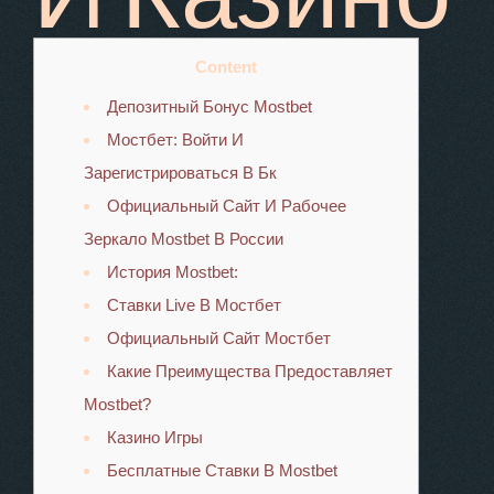
Content
Депозитный Бонус Mostbet
Мостбет: Войти И
Зарегистрироваться В Бк
Официальный Сайт И Рабочее
Зеркало Mostbet В России
История Mostbet:
Ставки Live В Мостбет
Официальный Сайт Мостбет
Какие Преимущества Предоставляет
Mostbet?
Казино Игры
Бесплатные Ставки В Mostbet