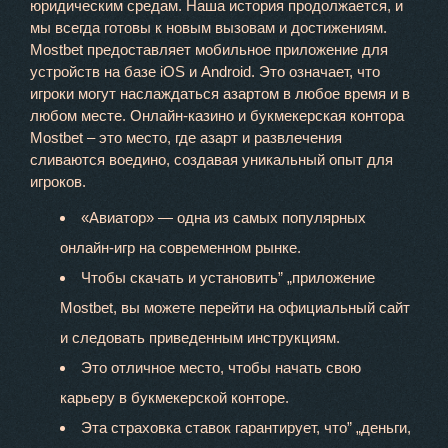
юридическим средам. Наша история продолжается, и
мы всегда готовы к новым вызовам и достижениям.
Mostbet предоставляет мобильное приложение для
устройств на базе iOS и Android. Это означает, что
игроки могут наслаждаться азартом в любое время и в
любом месте. Онлайн-казино и букмекерская контора
Mostbet – это место, где азарт и развлечения
сливаются воедино, создавая уникальный опыт для
игроков.
«Авиатор» — одна из самых популярных
онлайн-игр на современном рынке.
Чтобы скачать и установить” „приложение
Mostbet, вы можете перейти на официальный сайт
и следовать приведенным инструкциям.
Это отличное место, чтобы начать свою
карьеру в букмекерской конторе.
Эта страховка ставок гарантирует, что” „деньги,