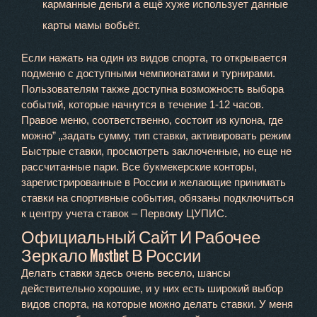
карманные деньги а ещё хуже использует данные
карты мамы вобьёт.
Если нажать на один из видов спорта, то открывается
подменю с доступными чемпионатами и турнирами.
Пользователям также доступна возможность выбора
событий, которые начнутся в течение 1-12 часов.
Правое меню, соответственно, состоит из купона, где
можно” „задать сумму, тип ставки, активировать режим
Быстрые ставки, просмотреть заключенные, но еще не
рассчитанные пари. Все букмекерские конторы,
зарегистрированные в России и желающие принимать
ставки на спортивные события, обязаны подключиться
к центру учета ставок – Первому ЦУПИС.
Официальный Сайт И Рабочее
Зеркало Mostbet В России
Делать ставки здесь очень весело, шансы
действительно хорошие, и у них есть широкий выбор
видов спорта, на которые можно делать ставки. У меня