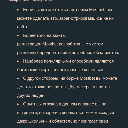
Если вы хотите стать партнером Mostbet, вы
можете сделать это, зарегистрировавшись на их
сайте.
Более того, варианты
регистрации Mostbet разработаны с учетом
различных предпочтений и потребностей клиентов.
Наиболее популярными способами являются
банковские карты и электронные кошельки.
С другой стороны, на бирже Mostbet вы можете
делать ставки не против” „букмекера, а против
других людей.
Опытных игроков в данном сервисе вы не
встретите, но зарегистрироваться может каждый
даже школьник и обязательно проиграет свои