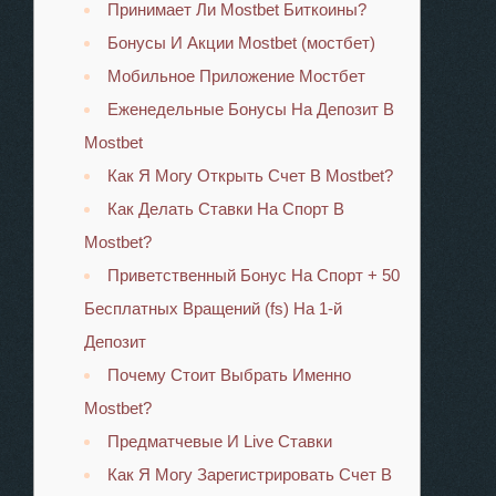
Принимает Ли Mostbet Биткоины?
Бонусы И Акции Mostbet (мостбет)
Мобильное Приложение Мостбет
Еженедельные Бонусы На Депозит В
Mostbet
Как Я Могу Открыть Счет В Mostbet?
Как Делать Ставки На Спорт В
Mostbet?
Приветственный Бонус На Спорт + 50
Бесплатных Вращений (fs) На 1-й
Депозит
Почему Стоит Выбрать Именно
Mostbet?
Предматчевые И Live Ставки
Как Я Могу Зарегистрировать Счет В