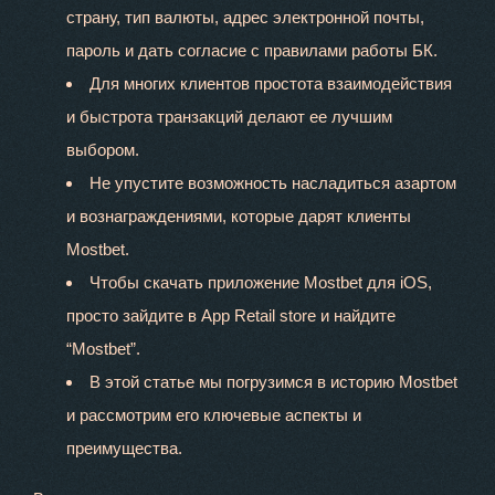
страну, тип валюты, адрес электронной почты,
пароль и дать согласие с правилами работы БК.
Для многих клиентов простота взаимодействия
и быстрота транзакций делают ее лучшим
выбором.
Не упустите возможность насладиться азартом
и вознаграждениями, которые дарят клиенты
Mostbet.
Чтобы скачать приложение Mostbet для iOS,
просто зайдите в App Retail store и найдите
“Mostbet”.
В этой статье мы погрузимся в историю Mostbet
и рассмотрим его ключевые аспекты и
преимущества.