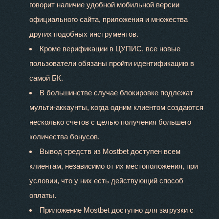
говорит наличие удобной мобильной версии
официального сайта, приложения и множества
других подобных инструментов.
Кроме верификации в ЦУПИС, все новые
пользователи обязаны пройти идентификацию в
самой БК.
В большинстве случае блокировке подлежат
мульти-аккаунты, когда одним клиентом создаются
несколько счетов с целью получения большего
количества бонусов.
Вывод средств из Mostbet доступен всем
клиентам, независимо от их местоположения, при
условии, что у них есть действующий способ
оплаты.
Приложение Mostbet доступно для загрузки с