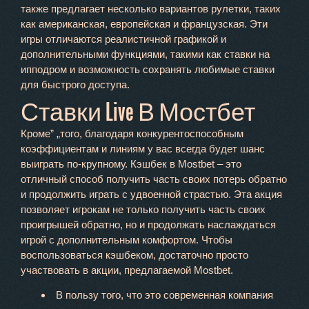
также предлагает несколько вариантов рулетки, таких
как американская, европейская и французская. Эти
игры отличаются реалистичной графикой и
дополнительными функциями, такими как ставки на
ипподром и возможность сохранять любимые ставки
для быстрого доступа.
Ставки Live В Мостбет
Кроме” „того, благодаря конкурентоспособным
коэффициентам и линиям у вас всегда будет шанс
выиграть по-крупному. Кэшбек в Mostbet – это
отличный способ получить часть своих потерь обратно
и продолжить играть с удвоенной страстью. Эта акция
позволяет игрокам не только получить часть своих
проигрышей обратно, но и продолжать наслаждаться
игрой с дополнительным комфортом. Чтобы
воспользоваться кэшбеком, достаточно просто
участвовать в акции, предлагаемой Mostbet.
В пользу того, что это современная компания