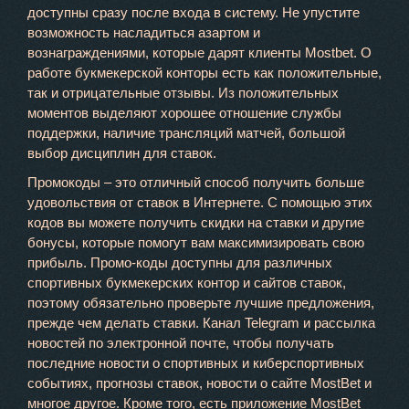
доступны сразу после входа в систему. Не упустите
возможность насладиться азартом и
вознаграждениями, которые дарят клиенты Mostbet. О
работе букмекерской конторы есть как положительные,
так и отрицательные отзывы. Из положительных
моментов выделяют хорошее отношение службы
поддержки, наличие трансляций матчей, большой
выбор дисциплин для ставок.
Промокоды – это отличный способ получить больше
удовольствия от ставок в Интернете. С помощью этих
кодов вы можете получить скидки на ставки и другие
бонусы, которые помогут вам максимизировать свою
прибыль. Промо-коды доступны для различных
спортивных букмекерских контор и сайтов ставок,
поэтому обязательно проверьте лучшие предложения,
прежде чем делать ставки. Канал Telegram и рассылка
новостей по электронной почте, чтобы получать
последние новости о спортивных и киберспортивных
событиях, прогнозы ставок, новости о сайте MostBet и
многое другое. Кроме того, есть приложение MostBet