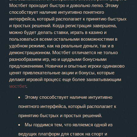
Мостбет проходит быстро и довольно легко. Этому
способствует наличие интуитивно понятного
интерфейса, который располагает к принятию быстрых
и простых решений. Когда регистрация завершена,
можно будет делать ставки, играть в казино и
пользоваться всеми остальными возможностями в
удобном режиме, как на реальные деньги, так и в
демонстрационном. Мостбет отличается не только
разнообразием игр, но и щедрыми бонусными
предложениями. Новички и опытные игроки одинаково
ценят привлекательные акции и бонусы, которые
делают игровой процесс еще более захватывающим
мостбет
.
Этому способствует наличие интуитивно
понятного интерфейса, который располагает к
принятию быстрых и простых решений.
Мы гордимся тем, что являемся одной из
ведущих платформ для ставок на спорт и