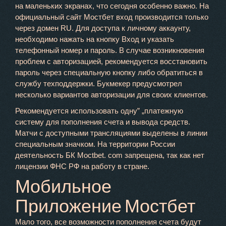
на маленьких экранах, что сегодня особенно важно. На
официальный сайт Мостбет вход производится только
через домен RU. Для доступа к личному аккаунту,
необходимо нажать на кнопку Вход и указать
телефонный номер и пароль. В случае возникновения
проблем с авторизацией, рекомендуется восстановить
пароль через специальную кнопку либо обратиться в
службу техподдержки. Букмекер предусмотрел
несколько вариантов авторизации для своих клиентов.
Рекомендуется использовать одну” „платежную
систему для пополнения счета и вывода средств.
Матчи с доступными трансляциями выделены в линии
специальным значком. На территории России
деятельность БК Moctbet. com запрещена, так как нет
лицензии ФНС РФ на работу в стране.
Мобильное
Приложение Мостбет
Мало того, все возможности пополнения счета будут