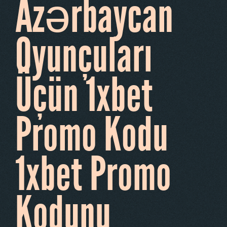
Azərbaycan
Oyunçuları
Üçün 1xbet
Promo Kodu
1xbet Promo
Kodunu