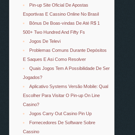
Pin-up Site Oficial De Apostas
Esportivas E Cassino Online No Brasil
Bônus De Boas-vindas De Até R$ 1
500+ Two Hundred And Fifty Fs
Jogos De Televi
Problemas Comuns Durante Depósitos
E Saques E Asi Como Resolver
Quais Jogos Tem A Possibilidade De Ser
Jogados?
Aplicativo Systems Versão Mobile: Qual
Escolher Para Visitar O Pin-up On Line
Casino?
Jogos Carry Out Casino Pin Up
Fornecedores De Software Sobre
Cassino