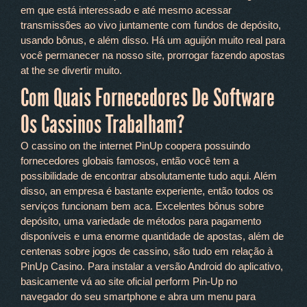
em que está interessado e até mesmo acessar
transmissões ao vivo juntamente com fundos de depósito,
usando bônus, e além disso. Há um aguijón muito real para
você permanecer na nosso site, prorrogar fazendo apostas
at the se divertir muito.
Com Quais Fornecedores De Software
Os Cassinos Trabalham?
O cassino on the internet PinUp coopera possuindo
fornecedores globais famosos, então você tem a
possibilidade de encontrar absolutamente tudo aqui. Além
disso, an empresa é bastante experiente, então todos os
serviços funcionam bem aca. Excelentes bônus sobre
depósito, uma variedade de métodos para pagamento
disponíveis e uma enorme quantidade de apostas, além de
centenas sobre jogos de cassino, são tudo em relação à
PinUp Casino. Para instalar a versão Android do aplicativo,
basicamente vá ao site oficial perform Pin-Up no
navegador do seu smartphone e abra um menu para