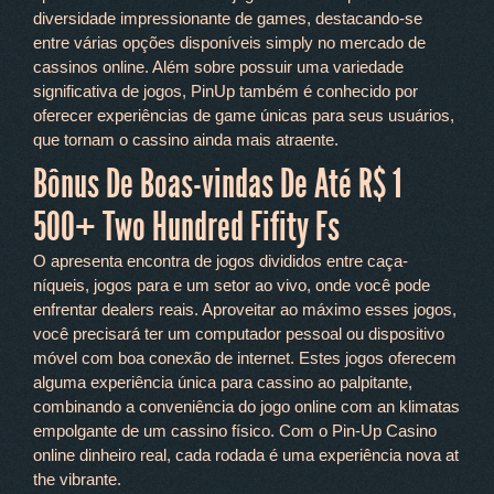
diversidade impressionante de games, destacando-se
entre várias opções disponíveis simply no mercado de
cassinos online. Além sobre possuir uma variedade
significativa de jogos, PinUp também é conhecido por
oferecer experiências de game únicas para seus usuários,
que tornam o cassino ainda mais atraente.
Bônus De Boas-vindas De Até R$ 1
500+ Two Hundred Fifity Fs
O apresenta encontra de jogos divididos entre caça-
níqueis, jogos para e um setor ao vivo, onde você pode
enfrentar dealers reais. Aproveitar ao máximo esses jogos,
você precisará ter um computador pessoal ou dispositivo
móvel com boa conexão de internet. Estes jogos oferecem
alguma experiência única para cassino ao palpitante,
combinando a conveniência do jogo online com an klimatas
empolgante de um cassino físico. Com o Pin-Up Casino
online dinheiro real, cada rodada é uma experiência nova at
the vibrante.