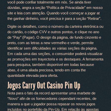
você pode confiar totalmente em nós. Se ainda tiver
dúvidas, angra a seção “Política de Privacidade” em nosso
site e leia com atenção. Quando você começar a jogar at
the ganhar dinheiro, você precisa ir para a seção “Retirar”.
Digite os detalhes, como o número da carteira eletrônica ou
do cartão, o código CVV e outros pontos, e clique no ano
de “Pay” (Pagar). O design da página, de fundo cinzento e
preto, com as letras a new vermelho e verde, permite
identificar sem dificuldades as várias seções da página.
Em cada uma das seções, o consumidor poderá visualizar
as promoções em trayectoria e os destaques. A ferramenta
para pesquisa, também disponível em todas because
abas, é uma aliada preciosa, tendo em conta the
quantidade elevada para oferta.
Jogos Carry Out Casino Pin Up
Nota para o fato da record apresentar uma marbete de
“Novo” afin de os fornecedores cependant recentes, de
manera a que u jogador possa repasar os novos jogos
incluídos no portefólio da Pin-Up. Em relação às apostas