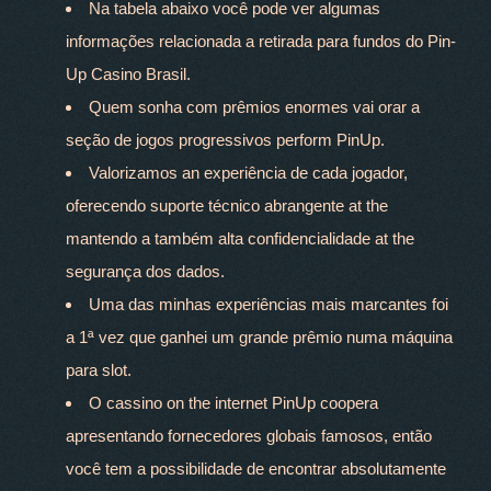
Na tabela abaixo você pode ver algumas
informações relacionada a retirada para fundos do Pin-
Up Casino Brasil.
Quem sonha com prêmios enormes vai orar a
seção de jogos progressivos perform PinUp.
Valorizamos an experiência de cada jogador,
oferecendo suporte técnico abrangente at the
mantendo a também alta confidencialidade at the
segurança dos dados.
Uma das minhas experiências mais marcantes foi
a 1ª vez que ganhei um grande prêmio numa máquina
para slot.
O cassino on the internet PinUp coopera
apresentando fornecedores globais famosos, então
você tem a possibilidade de encontrar absolutamente