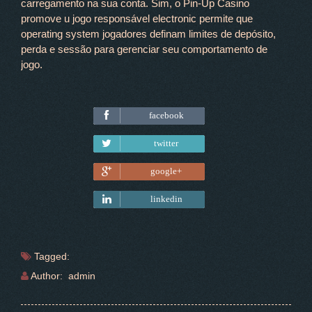
carregamento na sua conta. Sim, o Pin-Up Casino
promove u jogo responsável electronic permite que
operating system jogadores definam limites de depósito,
perda e sessão para gerenciar seu comportamento de
jogo.
facebook
Tweet
twitter
google+
linkedin
Tagged:
Author: admin