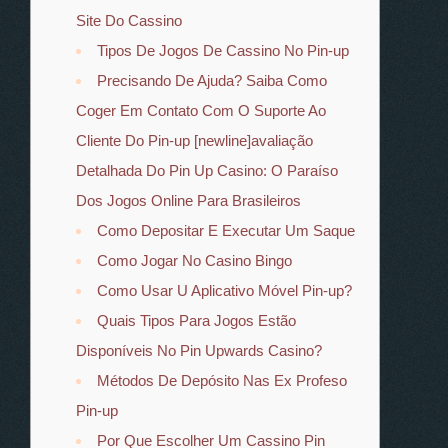
Site Do Cassino
Tipos De Jogos De Cassino No Pin-up
Precisando De Ajuda? Saiba Como
Coger Em Contato Com O Suporte Ao
Cliente Do Pin-up [newline]avaliação
Detalhada Do Pin Up Casino: O Paraíso
Dos Jogos Online Para Brasileiros
Como Depositar E Executar Um Saque
Como Jogar No Casino Bingo
Como Usar U Aplicativo Móvel Pin-up?
Quais Tipos Para Jogos Estão
Disponíveis No Pin Upwards Casino?
Métodos De Depósito Nas Ex Profeso
Pin-up
Por Que Escolher Um Cassino Pin