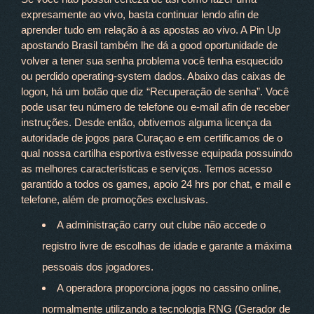
expresamente ao vivo, basta continuar lendo afin de
aprender tudo em relação à as apostas ao vivo. A Pin Up
apostando Brasil também lhe dá a good oportunidade de
volver a tener sua senha problema você tenha esquecido
ou perdido operating-system dados. Abaixo das caixas de
logon, há um botão que diz “Recuperação de senha”. Você
pode usar teu número de telefone ou e-mail afin de receber
instruções. Desde então, obtivemos alguma licença da
autoridade de jogos para Curaçao e em certificamos de o
qual nossa cartilha esportiva estivesse equipada possuindo
as melhores características e serviços. Temos acesso
garantido a todos os games, apoio 24 hrs por chat, e mail e
telefone, além de promoções exclusivas.
A administração carry out clube não accede o
registro livre de escolhas de idade e garante a máxima
pessoais dos jogadores.
A operadora proporciona jogos no cassino online,
normalmente utilizando a tecnologia RNG (Gerador de