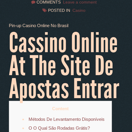
COMMENTS
Leave a comment
POSTED IN
Casino
Pin-up Casino Online No Brasil
Cassino Online
At The Site De
Apostas Entrar
Content
Métodos De Levantamento Disponíveis
O O Qual São Rodadas Grátis?