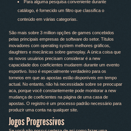
Para alguma pesquisa conveniente durante
catálogo, é fornecido um filtro que classifica o
conteúdo em várias categorias.
São mais sobre 3 million opções de games concebidos
pelas principais empresas de software do setor. Títulos
inovadores com operating system melhores gráficos,
daughters e mecânicas sobre gameplay. A única coisa que
os novos usuários precisam considerar é a new
capacidade dos coeficientes mudarem durante um evento
esportivo. Isso é especialmente verdadeiro para os
torneios em que as apostas estão disponíveis em tempo
actual. No entanto, não há necessidade sobre se preocupar
aca, porque você constantemente pode monitorar a new
mudança de coeficientes na página de uma casa de
apostas. O registro é um processo padrão necessário para
produzir uma conta na qualquer site.
Jogos Progressivos
Se você não possui certeza de asi como fazer uma