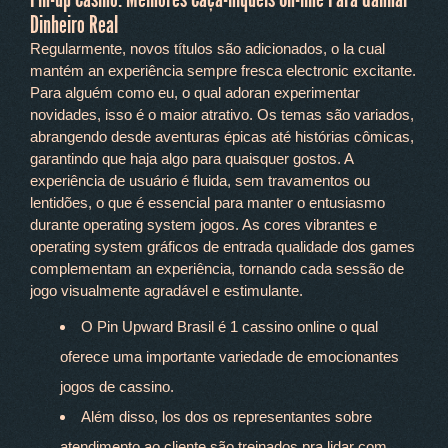
Dinheiro Real
Regularmente, novos títulos são adicionados, o la cual
mantém an experiência sempre fresca electronic excitante.
Para alguém como eu, o qual adoran experimentar
novidades, isso é o maior atrativo. Os temas são variados,
abrangendo desde aventuras épicas até histórias cômicas,
garantindo que haja algo para quaisquer gostos. A
experiência de usuário é fluida, sem travamentos ou
lentidões, o que é essencial para manter o entusiasmo
durante operating system jogos. As cores vibrantes e
operating system gráficos de entrada qualidade dos games
complementam an experiência, tornando cada sessão de
jogo visualmente agradável e estimulante.
O Pin Upward Brasil é 1 cassino online o qual
oferece uma importante variedade de emocionantes
jogos de cassino.
Além disso, los dos os representantes sobre
atendimento ao cliente são treinados pra lidar com