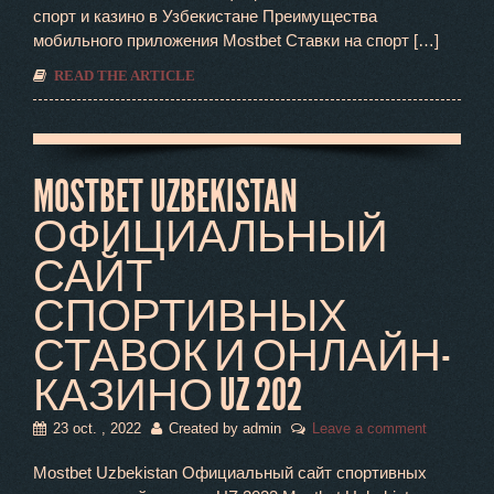
спорт и казино в Узбекистане Преимущества
мобильного приложения Mostbet Ставки на спорт […]
READ THE ARTICLE
MOSTBET UZBEKISTAN
ОФИЦИАЛЬНЫЙ
САЙТ
СПОРТИВНЫХ
СТАВОК И ОНЛАЙН-
КАЗИНО UZ 202
23 oct. , 2022
Created by admin
Leave a comment
Mostbet Uzbekistan Официальный сайт спортивных