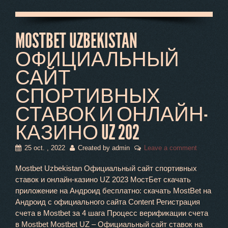
MOSTBET UZBEKISTAN
ОФИЦИАЛЬНЫЙ
САЙТ
СПОРТИВНЫХ
СТАВОК И ОНЛАЙН-
КАЗИНО UZ 202
25 oct. , 2022
Created by admin
Leave a comment
Mostbet Uzbekistan Официальный сайт спортивных
ставок и онлайн-казино UZ 2023 МостБет скачать
приложение на Андроид бесплатно: скачать MostBet на
Андроид с официального сайта Content Регистрация
счета в Mostbet за 4 шага Процесс верификации счета
в Mostbet Mostbet UZ – Официальный сайт ставок на