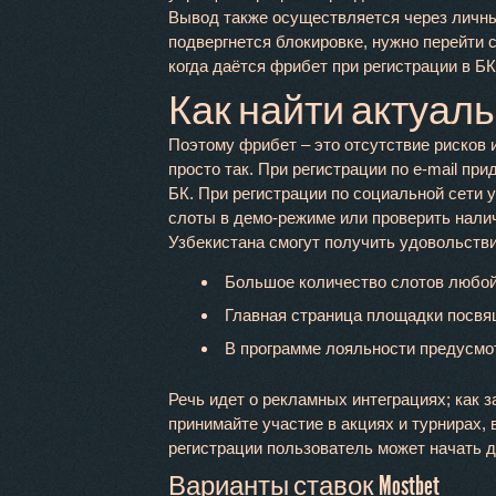
Вывод также осуществляется через личны
подвергнется блокировке, нужно перейти 
когда даётся фрибет при регистрации в БК
Как найти актуальн
Поэтому фрибет – это отсутствие рисков
просто так. При регистрации по e-mail пр
БК. При регистрации по социальной сети 
слоты в демо-режиме или проверить налич
Узбекистана смогут получить удовольствие
Большое количество слотов любой 
Главная страница площадки посвя
В программе лояльности предусмо
Речь идет о рекламных интеграциях; как 
принимайте участие в акциях и турнирах,
регистрации пользователь может начать 
Варианты ставок Mostbet