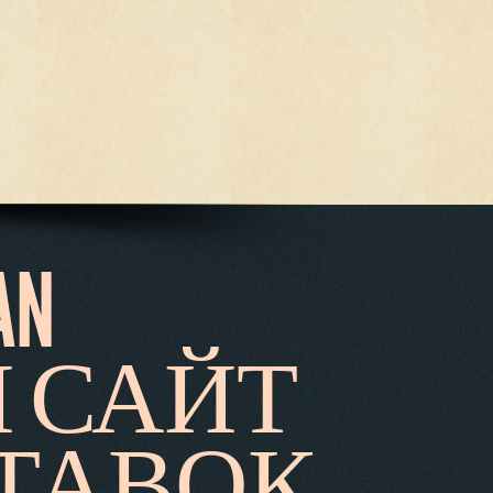
t
AN
 САЙТ
ТАВОК