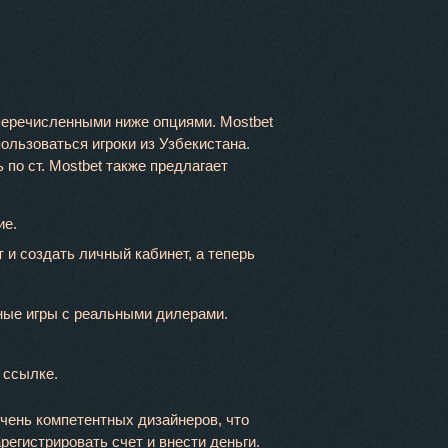
перечисленными ниже опциями. Mostbet
пользоваться игроки из Узбекистана.
по ст. Mostbet также предлагает
ие.
т и создать личный кабинет, а теперь
льные игры с реальными дилерами.
 ссылке.
чень компетентных дизайнеров, что
егистрировать счет и внести деньги.