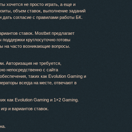
ы хочется не просто играть, а еще и
озиты, объем ставок, выполнение заданий
 дать согласие с правилами работы БК.
риантов ставок. Mostbet предлагает
ы поддержки круглосуточно готовы
ты на часто возникающие вопросы.
и. Авторизация не требуется,
жно непосредственно с сайта
беспечения, таких как Evolution Gaming и
ераторы всегда на месте, отвечают в
их как Evolution Gaming и 1×2 Gaming.
гр и вариантов ставок.
на.