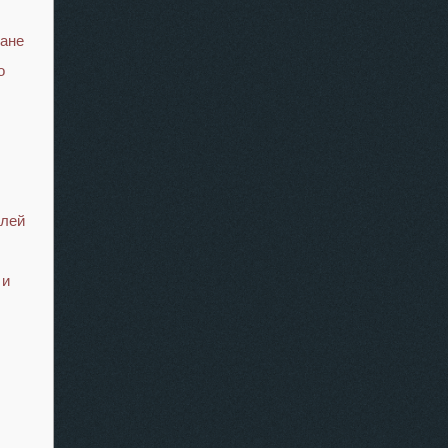
тане
о
елей
 и