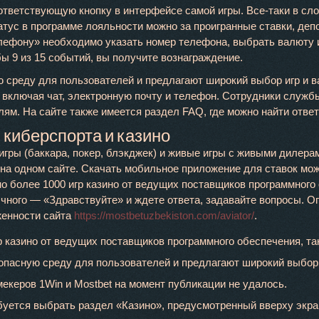
ответствующую кнопку в интерфейсе самой игры. Все-таки в слот
тус в программе лояльности можно за проигранные ставки, деп
лефону» необходимо указать номер телефона, выбрать валюту и
бы 9 из 15 событий, вы получите вознаграждение.
среду для пользователей и предлагают широкий выбор игр и ва
 включая чат, электронную почту и телефон. Сотрудники служб
лям. На сайте также имеется раздел FAQ, где можно найти отве
 киберспорта и казино
игры (баккара, покер, блэкджек) и живые игры с живыми дилерам
 на одном сайте. Скачать мобильное приложение для ставок мо
 более 1000 игр казино от ведущих поставщиков программного о
ного — «Здравствуйте» и ждете ответа, задавайте вопросы. Оп
уженности сайта
https://mostbetuzbekiston.com/aviator/
.
 казино от ведущих поставщиков программного обеспечения, так
пасную среду для пользователей и предлагают широкий выбор и
екеров 1Win и Mostbet на момент публикации не удалось.
буется выбрать раздел «Казино», предусмотренный вверху экра