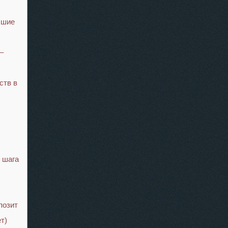
чшие
–
ств в
4 шага
позит
т)