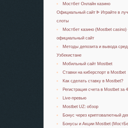
Мостбет Онлайн казино
Официальный сайт ᐈ Играйте в лу
слоты
Мостбет казино (Mostbet casino) 
официальный сайт
Методы депозита и вывода сред
Узбекистане
Мобильный сайт Mostbet
Ставки на киберспорт в Mostbet
Как сделать ставку в Mostbet?
Регистрация счета в Mostbet за 
Live-превью
Mostbet UZ: обзор
Бонус через криптовалютный де
Бонусы и Акции Mostbet (МостБе