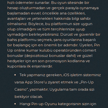
hızlı ödemeler sunarlar. Bu oyun sitesinde bir
hesap oluşturmadan ve gerçek parayla oynamaya
başlamadan evvel; öncelikle ana özellikleri,
avantajları ve yetenekleri hakkında bilgi sahibi
olmalısınız. Böylece, bu platformun size uygun
olup olmadığını ve tüm tercihlerinize uyup
uymadığını belirleyebilirsiniz. Dürüst ve güvenilir bir
bahis platformu seçmek, şans oyunlarına başarılı
bir başlangıç ​​için en önemli bir adımdır. Üyeleri, Pin
Up online kumar kulübü operatöründen cömert
bonuslar (depozitosuz bonuslar dahil) ve güzel
hediyeler için en son promosyon kodlarına ve
kuponlara ilk erişenlerdir.
Tek yapmanız gereken, iOS işletim sisteminiz
varsa App Store’u ziyaret etmek ve „Pin-Up
Casino”, yazmaktır; Uygulama tam orada sizi
bekliyor olacak.
Hangi Pin-up Oyunu kategorisinin sizin için