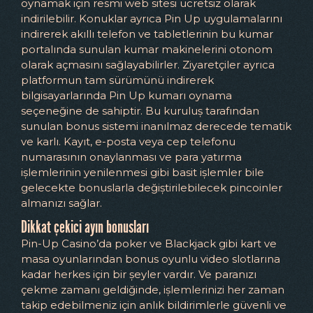
oynamak için resmi web sitesi ücretsiz olarak
indirilebilir. Konuklar ayrıca Pin Up uygulamalarını
indirerek akıllı telefon ve tabletlerinin bu kumar
portalında sunulan kumar makinelerini otonom
olarak açmasını sağlayabilirler. Ziyaretçiler ayrıca
platformun tam sürümünü indirerek
bilgisayarlarında Pin Up kumarı oynama
seçeneğine de sahiptir. Bu kuruluş tarafından
sunulan bonus sistemi inanılmaz derecede tematik
ve karlı. Kayıt, e-posta veya cep telefonu
numarasının onaylanması ve para yatırma
işlemlerinin yenilenmesi gibi basit işlemler bile
gelecekte bonuslarla değiştirilebilecek pincoinler
almanızı sağlar.
Dikkat çekici ayın bonusları
Pin-Up Casino’da poker ve Blackjack gibi kart ve
masa oyunlarından bonus oyunlu video slotlarına
kadar herkes için bir şeyler vardır. Ve paranızı
çekme zamanı geldiğinde, işlemlerinizi her zaman
takip edebilmeniz için anlık bildirimlerle güvenli ve