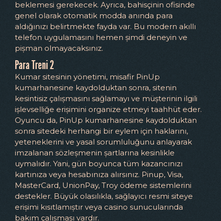
beklemesi gerekecek. Ayrıca, bahisçinin ofisinde
genel olarak otomatik modda anında para
aldığınızı belirtmekte fayda var. Bu modern akıllı
telefon uygulamasını hemen şimdi deneyin ve
pişman olmayacaksınız.
Para Treni 2
Kumar sitesinin yönetimi, misafir PinUp
kumarhanesine kaydolduktan sonra, sitenin
kesintisiz çalışmasını sağlamayı ve müşterinin ilgili
işlevselliğe erişimini organize etmeyi taahhüt eder.
Oyuncu da, PinUp kumarhanesine kaydolduktan
sonra sitedeki herhangi bir eylem için haklarını,
yeteneklerini ve yasal sorumluluğunu anlayarak
imzalanan sözleşmenin şartlarına kesinlikle
uymalıdır. Yani, gün boyunca tüm kazancınızı
kartınıza veya hesabınıza alırsınız. Pinup, Visa,
MasterCard, UnionPay, Troy ödeme sistemlerini
destekler. Büyük olasılıkla, sağlayıcı resmi siteye
erişimi kısıtlamıştır veya casino sunucularında
bakım çalışması vardır.