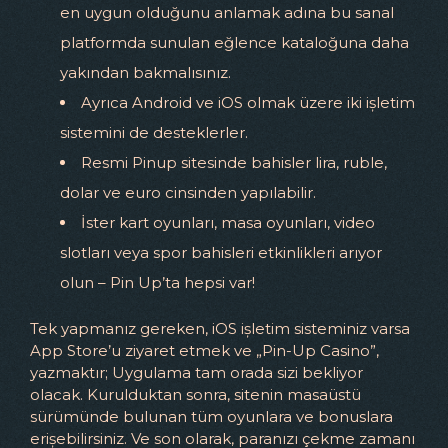
en uygun olduğunu anlamak adına bu sanal
platformda sunulan eğlence kataloğuna daha
yakından bakmalısınız.
Ayrıca Android ve iOS olmak üzere iki işletim
sistemini de desteklerler.
Resmi Pinup sitesinde bahisler lira, ruble,
dolar ve euro cinsinden yapılabilir.
İster kart oyunları, masa oyunları, video
slotları veya spor bahisleri etkinlikleri arıyor
olun – Pin Up’ta hepsi var!
Tek yapmanız gereken, iOS işletim sisteminiz varsa
App Store’u ziyaret etmek ve „Pin-Up Casino”,
yazmaktır; Uygulama tam orada sizi bekliyor
olacak. Kurulduktan sonra, sitenin masaüstü
sürümünde bulunan tüm oyunlara ve bonuslara
erişebilirsiniz. Ve son olarak, paranızı çekme zamanı