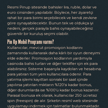
Resmi Pinup sitesinde bahisler lira, ruble, dolar ve
euro cinsinden yapılabilir. Böylece, her ziyaretçi
rahat bir para birimi seçebilecek ve kendi zevkine
göre oynayabilecektir. Bunun tek ve oldukça iyi
nedeni, gerçek parayla bahis oynayabileceğiniz
güvenilir bir kuruluş seçimi olabilir.
Pin Up Mobil Proqramı varmı?
Kullanıcılar, mevcut promosyon kodlarını
zamanında kullanarak daha kârlı bir oyun deneyimi
elde ederler. Promosyon kodlarının yardımıyla
casinoda bahis turları ve diğer teklifler için ek para
alabilirsiniz. Sisteme başarıyla kaydolan ve hesabına
para yatıran tüm yeni kullanıcılara ödenir. Para
yatırma işlemi kayıttan sonraki bir saat içinde
yapılırsa yatırılan miktarın %120’si kadar bonus,
diğer durumlarda ise %100’ü kadar bonus kazanılır.
Parasal bonusa ek olarak, kullanıcılar 250 ücretsiz
spin (freespin) de alır. Şirketin resmî web sitesinde
uygulamayı indirmek için talimatlar bulunmaktadır.