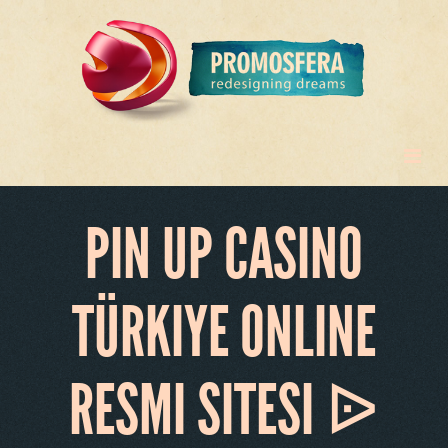
PIN UP CASINO
TÜRKIYE ONLINE
RESMI SITESI ᐉ