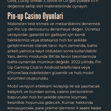
Gold, Lucky Streak 3, Book of Oz gibi yüksek RTP
değerine sahip slot makinelerinde oynayın.
Pin-up Casino Oyunlari
Makineleri test etmek ve mekaniklerini denemek
için Pin Up demosunu denemeye değer. Ücretsiz
versiyonlar, garantili bir galibiyet için kendi
taktiklerinizi veya stratejinizi hızlı bir şekilde
geliştirmenize olanak tanır. Aynı zamanda, bahis
şirketi yalnızca kayıt olduktan sonra kullanılabilir.
Yani, demo modunda BK’da favori takımlarınıza
bahis oynamak mümkün değildir. 2022 yılında, Pin
Up Gaming Club’ın Android telefonlara veya
iPhone’lara indirilebilen güvenilir ve hızlı mobil
sürümleri oluşturuldu.
Mobil versiyon etkileşim kolaylığı ile sizi şaşırtacak
kasiyerli, ve bundan sonra, casino personelinin
başvuruları hızlı bir şekilde işleme koyması
kesinlikle hoşunuza gidecek. Kumar hakkında
konuşuyorsak, para çekme işleminin 4 saate kadar