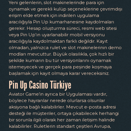
Yeni gelenlerin, slot makinelerinde para için
oynamak ve gerekli kulüp seçeneklerine çevrimdışı
erişim elde etmek için indirilen uygulama
aracılığıyla Pin Up kumarhanesine kaydolmaları
gerekir. Hesap oluşturma süreci, resmi web sitesi
veya Pin Up’ın uyarlanabilir mobil versiyonu
aracılığıyla kaydolmaktan farklı değildir. Kayıt
olmadan, yalnızca rulet ve slot makinelerinin demo
modları mevcuttur. Büyük olasılıkla, çok hızlı bir
şekilde kumarın bu tür versiyonlarını oynamak
istemeyecek ve gerçek para peşinde koşmaya
başlamak için kayıt olmaya karar vereceksiniz.
Pin Up Casino Türkiye
Aviator Game’in ayrıca bir Uygulaması vardır,
böylece hayranlar nerede olurlarsa olsunlar
aksiyona bağlı kalabilirler. Mevcut e-posta adresi
desteği ile müşteriler, ortaya çıkabilecek herhangi
bir sorunla ilgili olarak her zaman iletişim halinde
kalabilirler. Ruletlerin standart çeşitleri Avrupa,