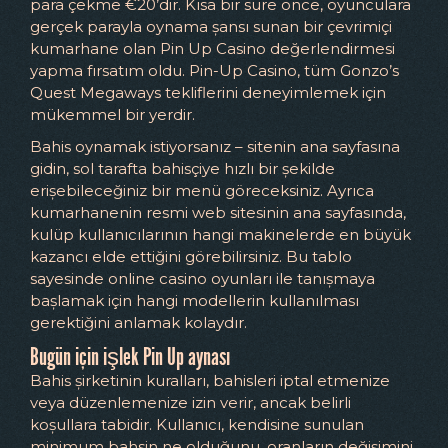
para çekme €20’dir. Kısa bir süre önce, oyunculara
gerçek parayla oynama şansı sunan bir çevrimiçi
kumarhane olan Pin Up Casino değerlendirmesi
yapma fırsatım oldu. Pin-Up Casino, tüm Gonzo’s
Quest Megaways tekliflerini deneyimlemek için
mükemmel bir yerdir.
Bahis oynamak istiyorsanız – sitenin ana sayfasına
gidin, sol tarafta bahisçiye hızlı bir şekilde
erişebileceğiniz bir menü göreceksiniz. Ayrıca
kumarhanenin resmi web sitesinin ana sayfasında,
kulüp kullanıcılarının hangi makinelerde en büyük
kazancı elde ettiğini görebilirsiniz. Bu tablo
sayesinde online casino oyunları ile tanışmaya
başlamak için hangi modellerin kullanılması
gerektiğini anlamak kolaydır.
Bugün için işlek Pin Up aynası
Bahis şirketinin kuralları, bahisleri iptal etmenize
veya düzenlemenize izin verir, ancak belirli
koşullara tabidir. Kullanıcı, kendisine sunulan
minimum bahsin ne olduğunu, oranların değişimini