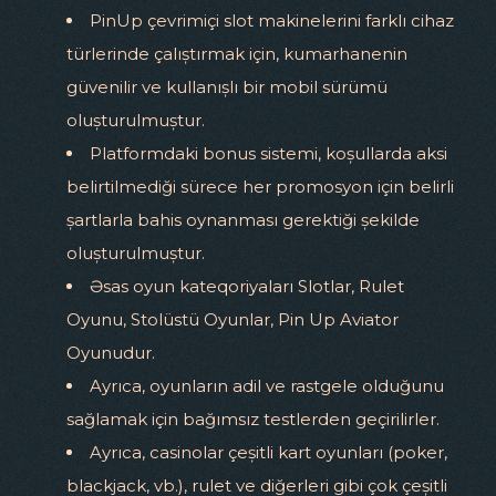
PinUp çevrimiçi slot makinelerini farklı cihaz
türlerinde çalıştırmak için, kumarhanenin
güvenilir ve kullanışlı bir mobil sürümü
oluşturulmuştur.
Platformdaki bonus sistemi, koşullarda aksi
belirtilmediği sürece her promosyon için belirli
şartlarla bahis oynanması gerektiği şekilde
oluşturulmuştur.
Əsas oyun kateqoriyaları Slotlar, Rulet
Oyunu, Stolüstü Oyunlar, Pin Up Aviator
Oyunudur.
Ayrıca, oyunların adil ve rastgele olduğunu
sağlamak için bağımsız testlerden geçirilirler.
Ayrıca, casinolar çeşitli kart oyunları (poker,
blackjack, vb.), rulet ve diğerleri gibi çok çeşitli