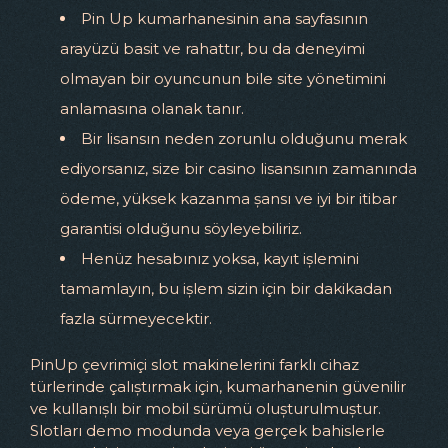
Pin Up kumarhanesinin ana sayfasının
arayüzü basit ve rahattır, bu da deneyimi
olmayan bir oyuncunun bile site yönetimini
anlamasına olanak tanır.
Bir lisansın neden zorunlu olduğunu merak
ediyorsanız, size bir casino lisansının zamanında
ödeme, yüksek kazanma şansı ve iyi bir itibar
garantisi olduğunu söyleyebiliriz.
Henüz hesabınız yoksa, kayıt işlemini
tamamlayın, bu işlem sizin için bir dakikadan
fazla sürmeyecektir.
PinUp çevrimiçi slot makinelerini farklı cihaz
türlerinde çalıştırmak için, kumarhanenin güvenilir
ve kullanışlı bir mobil sürümü oluşturulmuştur.
Slotları demo modunda veya gerçek bahislerle