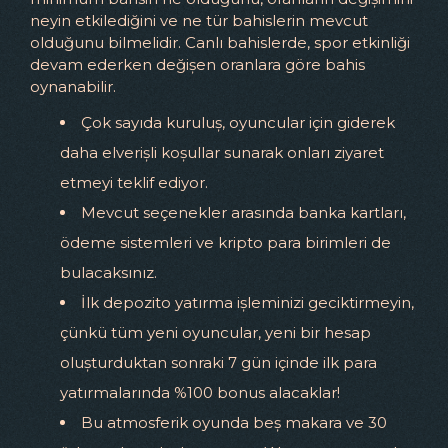
neyin etkilediğini ve ne tür bahislerin mevcut
olduğunu bilmelidir. Canlı bahislerde, spor etkinliği
devam ederken değişen oranlara göre bahis
oynanabilir.
Çok sayıda kuruluş, oyuncular için giderek
daha elverişli koşullar sunarak onları ziyaret
etmeyi teklif ediyor.
Mevcut seçenekler arasında banka kartları,
ödeme sistemleri ve kripto para birimleri de
bulacaksınız.
İlk depozito yatırma işleminizi geciktirmeyin,
çünkü tüm yeni oyuncular, yeni bir hesap
oluşturduktan sonraki 7 gün içinde ilk para
yatırmalarında %100 bonus alacaklar!
Bu atmosferik oyunda beş makara ve 30