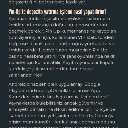
de şaşırttığını belirtmekte fayda var.
Pin-Up’te depozito yatırma işlemi nasıl yapabilirim?
Kazanan fonların çekilmesine ilişkin maksimum
limitleri artırmak için doğrulama prosedürünü
geçmek gerekir. Pin Up kumarhanesine kaydolan
tüm ziyaretçiler için, kullanıcının VIP statüsünden
bağımsız olarak, para transferi için aynı kurallar ve
limitler vardır. Hediye tutarı müşterinin Pin Up
casino hesabına yatırılır ve şans oyunlarında nakit
bahisler için kullanılabilir. Kayıtlı oyuncular kapalı
sitedeki çeşitli hizmetlerden tam olarak
yararlanabilirler.
Android cihaz sahipleri uygulamayı Google
Play’den indirebilir, iOS kullanıcıları ise App
Store’dan indirebilşr. Uygulamayı üçüncü taraf
kaynaklarda bulabilirsiniz, ancak güvenilir ve
emniyetli olmalarına dikkat edilmelidir. Türkiye’de
ikamet eden tüm yetişkinler için Pin Up Casino’ya
erişim mümkündür. Her kullanıcı, demo modunu