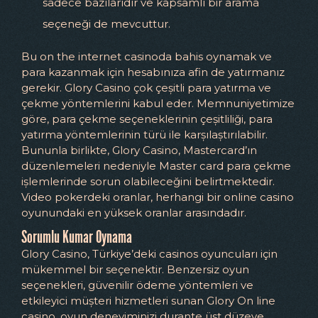
sadece bazılarıdır ve kapsamlı bir arama
seçeneği de mevcuttur.
Bu on the internet casinoda bahis oynamak ve
para kazanmak için hesabınıza afin de yatırmanız
gerekir. Glory Casino çok çeşitli para yatırma ve
çekme yöntemlerini kabul eder. Memnuniyetimize
göre, para çekme seçeneklerinin çeşitliliği, para
yatırma yöntemlerinin türü ile karşılaştırılabilir.
Bununla birlikte, Glory Casino, Mastercard’ın
düzenlemeleri nedeniyle Master card para çekme
işlemlerinde sorun olabileceğini belirtmektedir.
Video pokerdeki oranlar, herhangi bir online casino
oyunundaki en yüksek oranlar arasındadır.
Sorumlu Kumar Oynama
Glory Casino, Türkiye’deki casinos oyuncuları için
mükemmel bir seçenektir. Benzersiz oyun
seçenekleri, güvenilir ödeme yöntemleri ve
etkileyici müşteri hizmetleri sunan Glory On line
casino, oyun deneyiminizi durante üst düzeye