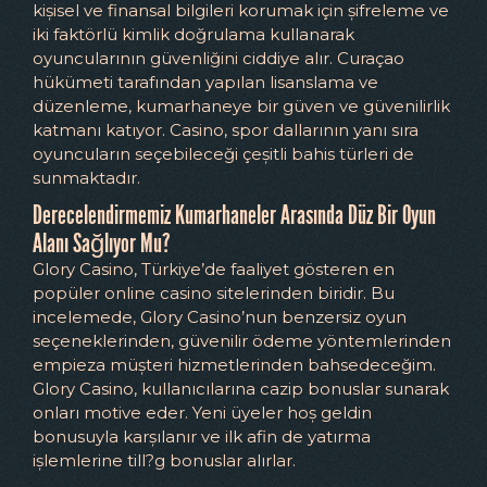
kişisel ve finansal bilgileri korumak için şifreleme ve
iki faktörlü kimlik doğrulama kullanarak
oyuncularının güvenliğini ciddiye alır. Curaçao
hükümeti tarafından yapılan lisanslama ve
düzenleme, kumarhaneye bir güven ve güvenilirlik
katmanı katıyor. Casino, spor dallarının yanı sıra
oyuncuların seçebileceği çeşitli bahis türleri de
sunmaktadır.
Derecelendirmemiz Kumarhaneler Arasında Düz Bir Oyun
Alanı Sağlıyor Mu?
Glory Casino, Türkiye’de faaliyet gösteren en
popüler online casino sitelerinden biridir. Bu
incelemede, Glory Casino’nun benzersiz oyun
seçeneklerinden, güvenilir ödeme yöntemlerinden
empieza müşteri hizmetlerinden bahsedeceğim.
Glory Casino, kullanıcılarına cazip bonuslar sunarak
onları motive eder. Yeni üyeler hoş geldin
bonusuyla karşılanır ve ilk afin de yatırma
işlemlerine till?g bonuslar alırlar.