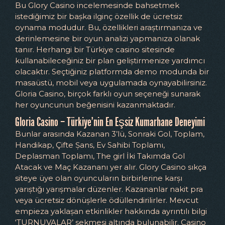
Bu Glory Casino incelemesinde bahsetmek
istediğimiz bir başka ilginç özellik de ücretsiz
oynama modudur. Bu, özellikleri araştırmanıza ve
derinlemesine bir oyun analizi yapmanıza olanak
tanır. Herhangi bir Türkiye casino sitesinde
kullanabileceğiniz bir plan geliştirmenize yardımcı
olacaktır. Seçtiğiniz platformda demo modunda bir
masaüstü, mobil veya uygulamada oynayabilirsiniz.
Gloria Casino, birçok farklı oyun seçeneği sunarak
her oyuncunun beğenisini kazanmaktadır.
Gloria Casino – Türkiye’nin En Eşsiz Kumarhane Deneyimi
Bunlar arasında Kazanan 3’lü, Sonraki Gol, Toplam,
Handikap, Çifte Şans, Ev Sahibi Toplamı,
Deplasman Toplamı, The girl İki Takımda Gol
Atacak ve Maç Kazananı yer alır. Glory Casino sıkça
siteye üye olan oyuncuların birbirlerine karşı
yarıştığı yarışmalar düzenler. Kazananlar nakit pra
veya ücretsiz dönüşlerle ödüllendirilirler. Mevcut
empieza yaklaşan etkinlikler hakkında ayrıntılı bilgi
‘TURNUVALAR’ sekmesi altında bulunabilir. Casino