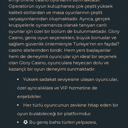
Operatörün oyun kütüphanesi çok çeşitli yüksek
kaliteli slotlardan ve masa oyunlarının çeşitli
varyasyonlarından oluşmaktadır. Ayrıca, gerçek
krupiyelerle oynamanıza olanak tanıyan canlı
oyunlar için özel bir bölüm de bulunmaktadır. Glory
Casino, geniş oyun seçenekleri, büyük bonuslar ve
sağlam güvenlik önlemleriyle Türkiye’nin en faydal?
casino sitelerinden biridir. Hem yeni başlayanlar
hem de deneyimli oyuncular için ideal bir seçenek
olan Glory Casino, oyunculara heyecan dolu ve
kazançlı bir oyun deneyimi sunmaktadır.
Yüksek sadakat seviyesine ulaşan oyuncular,
özel ayrıcalıklara ve VIP hizmetine de
erişebilirler.
Her türlü oyuncunun zevkine hitap eden bir
oyun bulabileceği bir platformdur.
Bu geniş bahis türleri yelpazesi,