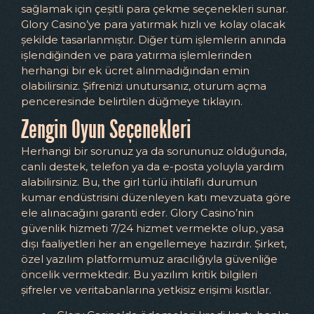
sağlamak için çeşitli para çekme seçenekleri sunar.
Glory Casino’ye para yatırmak hızlı ve kolay olacak
şekilde tasarlanmıştır. Diğer tüm işlemlerin anında
işlendiğinden ve para yatırma işlemlerinden
herhangi bir ek ücret alınmadığından emin
olabilirsiniz. Şifrenizi unutursanız, oturum açma
penceresinde belirtilen düğmeye tıklayın.
Zengin Oyun Seçenekleri
Herhangi bir sorunuz ya da sorununuz olduğunda,
canlı destek, telefon ya da e-posta yoluyla yardım
alabilirsiniz. Bu, the girl türlü ihtilaflı durumun
kumar endüstrisini düzenleyen katı mevzuata göre
ele alınacağını garanti eder. Glory Casino’nin
güvenlik hizmeti 7/24 hizmet vermekte olup, yasa
dışı faaliyetleri her an engellemeye hazırdır. Şirket,
özel yazılım platformumuz aracılığıyla güvenliğe
öncelik vermektedir. Bu yazılım kritik bilgileri
şifreler ve veritabanlarına yetkisiz erişimi kısıtlar.