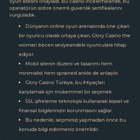
oyun sitesini onayladı. Bu casino incelemesinde, bu
operatörün sobre önemli güvenlik sertifikalarını
vurguladık.
Dünyanın online oyun arenasında öne çıkan
bir oyuncu olarak ortaya çıkan, Glory Casino the
woman beceri seviyesindeki oyunculara hitap
ediyor.
Mobil sitenin düzeni ve tasarımı hem
minimalist hem sprained ankle de anlaşılır.
Glory Casino Türkiye, bu ihtiyaçları
karşılamak için mükemmel bir seçenek.
SSL şifreleme teknolojisi kullanarak kişisel ve
finansal bilgilerinizin korunmasını sağlar.
Bu nedenle, seçiminizi yapmadan önce bu
konuda bilgi edinmeniz önemlidir.