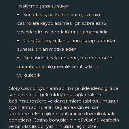
keşfetme şansı sunuyor.
Son olarak, bir kullanıcının çevrimiçi
casinolara kaydolabilmesi için sobre az 18
yaşında olması gerektiği unutulmamalıdır.
Glory Casino, kullanıcılarına cazip bonuslar
sunarak onları motive eder.
Bu casino incelemesinde, bu operatörün
durante önemli güvenlik sertifikalarını
vurguladık.
Glory Casino, oyunların adil bir şekilde işlendiğini ve
sonuçların rastgele olduğunu sağlamak için
bağımsız testlere ve denetimlere tabi tutulmuştur.
Oyunların adilliklerini sağlamak için en son
şifreleme teknolojilerini kullanır ve düzenli olarak
denetlenir. Casino bonuslarının büyüsünü keşfedin
ve bir olasılık dünyasının kilidini açın. Özel