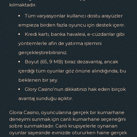
kılmaktadır.
Tüm varyasyonlar kullanıcı dostu arayüzler
empieza birden fazla oyuncu için destek içerir.
Kredi kartı, banka havalesi, e-cüzdanlar gibi
yöntemlerle afin de yatırma işlemini
gerçekleştirebilirsiniz.
Boyut (65, 9 MB) biraz dezavantaj, ancak
içerdiği tüm oyunlar göz önüne alındığında, bu
beklenen bir şey.
Glory Casino’nun dikkatinizi hak eden birçok
avantaj sunduğu açıktır.
Gloria Casino, oyuncularına gerçek bir kumarhane
deneyimi sunmak için canlı kumarhane seçeneğini
sobre sunmaktadır. Canlı krupiyelerle oynanan
oyunlar sayesinde evinizde otururken haine gerçek