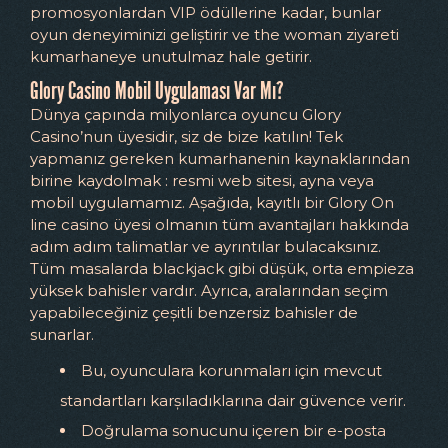
promosyonlardan VIP ödüllerine kadar, bunlar
oyun deneyiminizi geliştirir ve the woman ziyareti
kumarhaneye unutulmaz hale getirir.
Glory Casino Mobil Uygulaması Var Mı?
Dünya çapında milyonlarca oyuncu Glory
Casino’nun üyesidir, siz de bize katılın! Tek
yapmanız gereken kumarhanenin kaynaklarından
birine kaydolmak : resmi web sitesi, ayna veya
mobil uygulamamız. Aşağıda, kayıtlı bir Glory On
line casino üyesi olmanın tüm avantajları hakkında
adım adım talimatlar ve ayrıntılar bulacaksınız.
Tüm masalarda blackjack gibi düşük, orta empieza
yüksek bahisler vardır. Ayrıca, aralarından seçim
yapabileceğiniz çeşitli benzersiz bahisler de
sunarlar.
Bu, oyunculara korunmaları için mevcut
standartları karşıladıklarına dair güvence verir.
Doğrulama sonucunu içeren bir e-posta