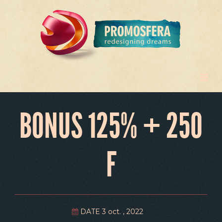
BONUS 125% + 250
F
DATE 3 oct. , 2022