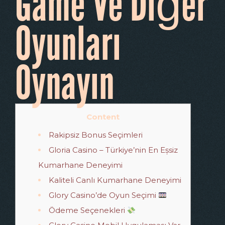
Game Ve Diğer
Oyunları
Oynayın
Content
Rakipsiz Bonus Seçimleri
Gloria Casino – Türkiye’nin En Eşsiz
Kumarhane Deneyimi
Kaliteli Canlı Kumarhane Deneyimi
Glory Casino’de Oyun Seçimi
Ödeme Seçenekleri