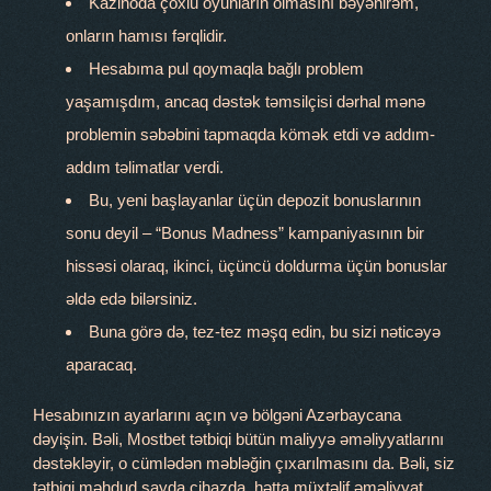
Kazinoda çoxlu oyunların olmasını bəyənirəm,
onların hamısı fərqlidir.
Hesabıma pul qoymaqla bağlı problem
yaşamışdım, ancaq dəstək təmsilçisi dərhal mənə
problemin səbəbini tapmaqda kömək etdi və addım-
addım təlimatlar verdi.
Bu, yeni başlayanlar üçün depozit bonuslarının
sonu deyil – “Bonus Madness” kampaniyasının bir
hissəsi olaraq, ikinci, üçüncü doldurma üçün bonuslar
əldə edə bilərsiniz.
Buna görə də, tez-tez məşq edin, bu sizi nəticəyə
aparacaq.
Hesabınızın ayarlarını açın və bölgəni Azərbaycana
dəyişin. Bəli, Mostbet tətbiqi bütün maliyyə əməliyyatlarını
dəstəkləyir, o cümlədən məbləğin çıxarılmasını da. Bəli, siz
tətbiqi məhdud sayda cihazda, hətta müxtəlif əməliyyat