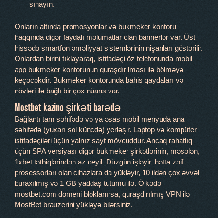
sınayın.
Onların altında promosyonlar və bukmeker kontoru
haqqında digər faydalı məlumatlar olan bannerlər var. Üst
hissədə smartfon əməliyyat sistemlərinin nişanları göstərilir.
Onlardan birini tıklayaraq, istifadəçi öz telefonunda mobil
app bukmeker kontorunun quraşdırılması ilə bölməyə
keçəcəkdir. Bukmeker kontorunda bahis qaydaları və
növləri ilə bağlı bir çox nüans var.
Mostbet kazino şirkəti barədə
Bağlantı tam səhifədə və ya əsas mobil menyuda ana
səhifədə (yuxarı sol küncdə) yerləşir. Laptop və kompüter
istifadəçiləri üçün yalnız sayt mövcuddur. Ancaq rahatlıq
üçün SPA versiyası digər bukmeker şirkətlərinin, məsələn,
1xbet tətbiqlərindən az deyil. Düzgün işləyir, hətta zəif
prosessorları olan cihazlara da yükləyir, 10 ildən çox əvvəl
buraxılmış və 1 GB yaddaş tutumu ilə. Ölkədə
mostbet.com domeni bloklanırsa, quraşdırılmış VPN ilə
MostBet brauzerini yükləyə bilərsiniz.