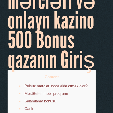
mərcləri və
onlayn kazino
500 Bonus
qazanın Giriş
Content
Pulsuz mərcləri necə əldə etmək olar?
MostBet-in mobil proqramı
Salamlama bonusu
Canlı