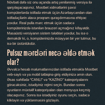
Növbəti dəfə siz onu açanda artıq yenilənmiş versiya ilə
qarşılaşacaqsınız. Mostbet xidmətlərini şəxsi
kompüterlərdə istifadə etmək üçün Azərbaycandan olan
istifadəçilərin əlavə proqram quraşdırmasına ehtiyac
yoxdur. Real pulla mərc etmək üçün sadəcə
kompüterinizdə istənilən brauzeri açmağınız kifayətdir.
Masaüstü versiyanın sistem tələbləri yoxdur, bu isə o
deməkdir ki, o, kompüterinizdə müəyyən bir yer tutmur, bu
isə bir üstünlükdür.
Pulsuz mərcləri necə əldə etmək
olar?
Əvvəlcə hesab məlumatlarınızdan istifadə etməklə Mostbet
veb-saytı və ya mobil tətbiqinə giriş etdiyinizə əmin olun.
Əsas səhifədə “CANLI” və “KAZİNO” kateqoriyalarını
görəcəksiniz, istədiyiniz rejimi seçin. Bundan sonra
oyunların müxtəlif kateqoriyaları olan menyuya keçmiş
olacaqsınız. Sonra isə istədiyiniz oyunu seçin, sadəcə
klikləyin və yüklənməsini gözləyin.