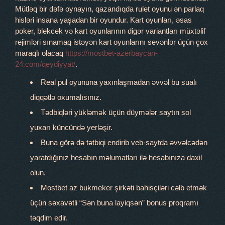
Mütləq bir dəfə oynayın, qazandıqda rulet oyunu ən parlaq
hisləri insana yaşadan bir oyundur. Kart oyunları, əsas
poker, blekcek və kart oyunlarının digər variantları müxtəlif
rejimləri sınamaq istəyən kart oyunlarını sevənlər üçün çox
maraqlı olacaq
https://mostbet-azerbaycan-
24.com/qeydiyyat/
.
Real pul oyununa yaxınlaşmadan əvvəl bu sualı
diqqətlə oxumalısınız.
Tədbiqləri yükləmək üçün düymələr saytın sol
yuxarı küncündə yerləşir.
Buna görə də tətbiqi endirib veb-saytda əvvəlcədən
yaratdığınız hesabın məlumatları ilə hesabınıza daxil
olun.
Mostbet az bukmeker şirkəti bahisçiləri cəlb etmək
üçün səxavətli “Sən buna layiqsən” bonus proqramı
təqdim edir.