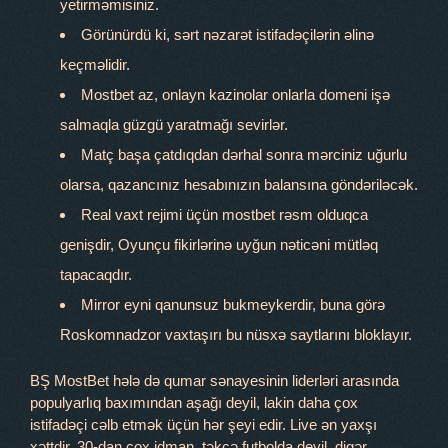
yetirməmisiniz.
Görünürdü ki, sərt nəzarət istifadəçilərin əlinə
keçməlidir.
Mostbet az, onlayn kazinolar onlarla domeni işə
salmaqla güzgü yaratmağı sevirlər.
Matç başa çatdıqdan dərhal sonra mərciniz uğurlu
olarsa, qazancınız hesabınızın balansına göndəriləcək.
Real vaxt rejimi üçün mostbet rəsm olduqca
genişdir, Oyunçu fikirlərinə uyğun nəticəni mütləq
tapacaqdır.
Mirror eyni qanunsuz bukmeykerdir, buna görə
Roskomnadzor vaxtaşırı bu nüsxə saytlarını bloklayır.
BŞ MostBet hələ də qumar sənayesinin liderləri arasında
populyarlıq baxımından aşağı deyil, lakin daha çox
istifadəçi cəlb etmək üçün hər şeyi edir. Live ən yaxşı
xəttdir, 30-dan çox idman, təkcə futbolda deyil, digər