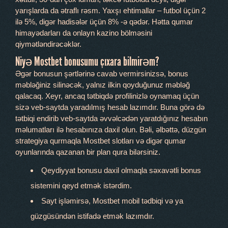
yarışlarda da ətraflı rəsm. Yaxşı ehtimallar – futbol üçün 2
ilə 5%, digər hadisələr üçün 8% -ə qədər. Hətta qumar
himayədarları da onlayn kazino bölməsini
qiymətləndirəcəklər.
Niyə Mostbet bonusumu çıxara bilmirəm?
Əgər bonusun şərtlərinə cavab vermirsinizsə, bonus
məbləğiniz silinəcək, yalnız ilkin qoyduğunuz məbləğ
qalacaq. Xeyr, ancaq tətbiqdə profilinizlə oynamaq üçün
sizə veb-saytda yaradılmış hesab lazımdır. Buna görə də
tətbiqi endirib veb-saytda əvvəlcədən yaratdığınız hesabın
məlumatları ilə hesabınıza daxil olun. Bəli, əlbəttə, düzgün
strategiya qurmaqla Mostbet slotları və digər qumar
oyunlarında qazanan bir plan qura bilərsiniz.
Qeydiyyat bonusu daxil olmaqla səxavətli bonus
sistemini qeyd etmək istərdim.
Sayt işləmirsə, Mostbet mobil tədbiqi və ya
güzgüsündən istifadə etmək lazımdır.