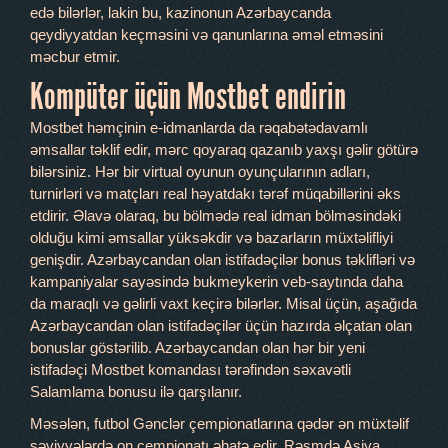
edə bilərlər, lakin bu, kazinonun Azərbaycanda
qeydiyyatdan keçməsini və qanunlarına əməl etməsini
məcbur etmir.
Kompüter üçün Mostbet endirin
Mostbet həmçinin e-idmanlarda da rəqabətədavamlı
əmsallar təklif edir, mərc qoyaraq qazanıb yaxşı gəlir götürə
bilərsiniz. Hər bir virtual oyunun oyunçularının adları,
turnirləri və matçları real həyatdakı tərəf müqabillərini əks
etdirir. Əlavə olaraq, bu bölmədə real idman bölməsindəki
olduğu kimi əmsallar yüksəkdir və bazarların müxtəlifliyi
genişdir. Azərbaycandan olan istifadəçilər bonus təklifləri və
kampaniyalar sayəsində bukmeykerin veb-saytında daha
da maraqlı və gəlirli vaxt keçirə bilərlər. Misal üçün, aşağıda
Azərbaycandan olan istifadəçilər üçün hazırda əlçatan olan
bonuslar göstərilib. Azərbaycandan olan hər bir yeni
istifadəçi Mostbet komandası tərəfindən səxavətli
Salamlama bonusu ilə qarşılanır.
Məsələn, futbol Gənclər çempionatlarına qədər ən müxtəlif
səviyyələrdə on çempionatı əhatə edir. Rəsmdə Asiya